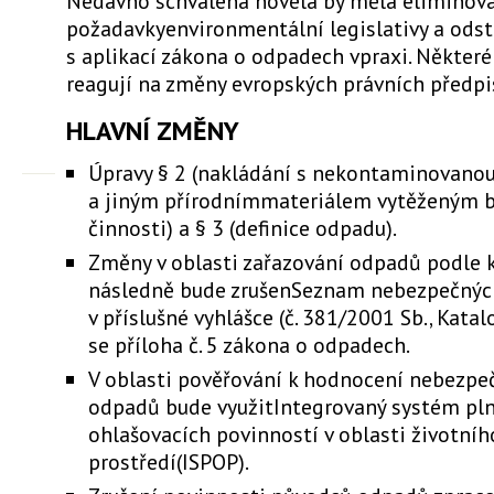
Nedávno schválená novela by měla eliminov
požadavkyenvironmentální legislativy a ods
s aplikací zákona o odpadech vpraxi. Některé
reagují na změny evropských právních předpi
HLAVNÍ ZMĚNY
Úpravy § 2 (nakládání s nekontaminovano
a jiným přírodnímmateriálem vytěženým 
činnosti) a § 3 (definice odpadu).
Změny v oblasti zařazování odpadů podle k
následně bude zrušenSeznam nebezpečný
v příslušné vyhlášce (č. 381/2001 Sb., Kata
se příloha č. 5 zákona o odpadech.
V oblasti pověřování k hodnocení nebezpe
odpadů bude využitIntegrovaný systém pl
ohlašovacích povinností v oblasti životníh
prostředí(ISPOP).