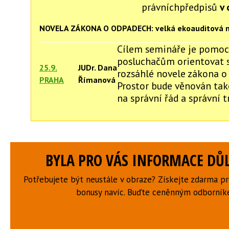
právníchpředpisů
v 
NOVELA ZÁKONA O ODPADECH: velká ekoauditová 
Cílem semináře je pomoc
posluchačům orientovat 
25.9.
JUDr. Dana
rozsáhlé novele zákona o
PRAHA
Římanová
Prostor bude věnován ta
na správní řád a správní t
BYLA PRO VÁS INFORMACE DŮL
Potřebujete být neustále v obraze? Získejte zdarma p
bonusy navíc. Buďte ceněnným odborní