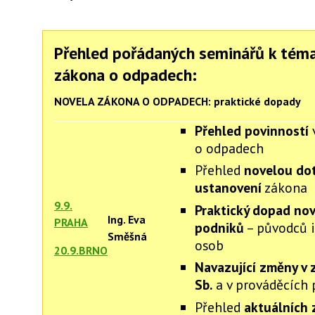
Přehled pořádaných seminářů k tém
zákona o odpadech:
NOVELA ZÁKONA O ODPADECH: praktické dopady
Přehled povinností
o odpadech
Přehled
novelou do
ustanovení
zákona
9.9.
Praktický dopad nov
Ing. Eva
PRAHA
podniků
– původců 
Směšná
osob
20.9.BRNO
Navazující změny v 
Sb.
a v prováděcích 
Přehled
aktuálních