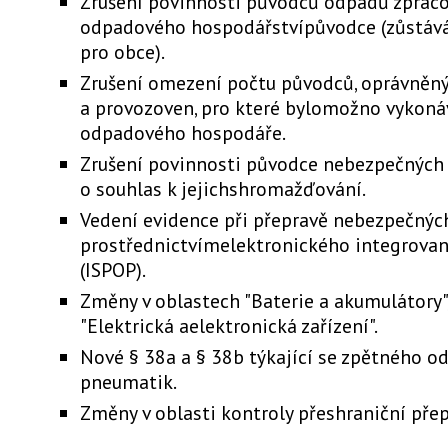
Zrušení povinnosti původců odpadů zpraco
odpadového hospodářstvípůvodce (zůstává
pro obce).
Zrušení omezení počtu původců, oprávněn
a provozoven, pro které bylomožno vykoná
odpadového hospodáře.
Zrušení povinnosti původce nebezpečných
o souhlas k jejichshromažďování.
Vedení evidence při přepravě nebezpečný
prostřednictvímelektronického integrova
(ISPOP).
Změny v oblastech "Baterie a akumulátory",
"Elektrická aelektronická zařízení".
Nové § 38a a § 38b týkající se zpětného o
pneumatik.
Změny v oblasti kontroly přeshraniční přep