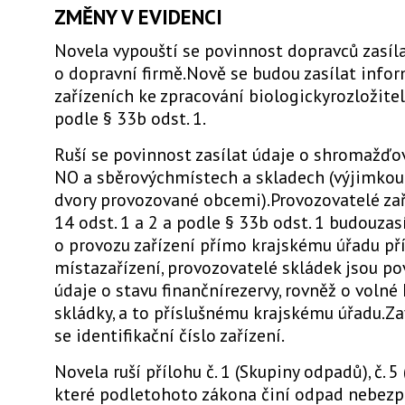
ZMĚNY V EVIDENCI
Novela vypouští se povinnost dopravců zasíl
o dopravní firmě.Nově se budou zasílat info
zařízeních ke zpracování biologickyrozložit
podle § 33b odst. 1.
Ruší se povinnost zasílat údaje o shromažďo
NO a sběrovýchmístech a skladech (výjimkou
dvory provozované obcemi).Provozovatelé zař
14 odst. 1 a 2 a podle § 33b odst. 1 budouzas
o provozu zařízení přímo krajskému úřadu p
místazařízení, provozovatelé skládek jsou pov
údaje o stavu finančnírezervy, rovněž o volné
skládky, a to příslušnému krajskému úřadu.Za
se identifikační číslo zařízení.
Novela ruší přílohu č. 1 (Skupiny odpadů), č. 5
které podletohoto zákona činí odpad nebezpe