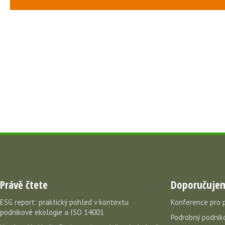
Právě čtete
Doporučuje
ESG report: praktický pohled v kontextu
Konference pro 
podnikové ekologie a ISO 14001
Podrobný podniko