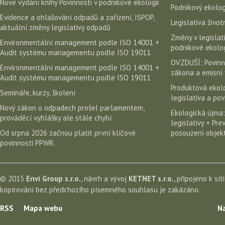
Nové vydání knihy Povinnosti v podnikové ekologii
Podnikový ekolog
Evidence a ohlašování odpadů a zařízení, ISPOP,
Legislativa život
aktuální změny legislativy odpadů
Změny v legislati
Environmentální management podle ISO 14001 +
podnikové ekolog
Audit systému managementu podle ISO 19011
OVZDUŠÍ: Povinn
Environmentální management podle ISO 14001 +
zákona a emisní 
Audit systému managementu podle ISO 19011
Produktová ekolo
Semináře, kurzy, školení
legislativa a po
Nový zákon o odpadech prošel parlamentem,
Ekologická újma:
prováděcí vyhlášky ale stále chybí
legislativy + Pr
Od srpna 2026 začnou platit první klíčové
posouzení objekt
povinnosti PPWR.
© 2015
Envi Group s.r.o.
, návrh a vývoj
KETNET s.r.o.
, připojeno k sít
kopírování bez předchozího písemného souhlasu je zakázáno.
RSS
Mapa webu
Na