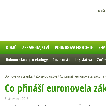
NAŠE
DOMŮ
ZPRAVODAJSTVÍ
PODNIKOVÁ EKOLOGIE
SEM
Dokumentace pro ekology
Povinnosti
Legislativa
Změny
Domovská stránka
/
Zpravodajství
/
Co přináší euronovela zákona
Co přináší euronovela z
31. červenec 2013