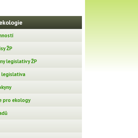
ekologie
nností
isy ŽP
y legislativy ŽP
legislativa
okyny
 pro ekology
adů