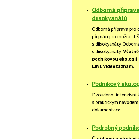
Odborná příprava
diisokyanátů
Odborná příprava pro 
při práci pro možnost š
s diisokyanáty. Odborn
s diisokyanáty
Včetně 
podnikovou ekologií
LINE videozáznam.
Podnikový ekolog
Dvoudenní intenzivní 
s praktickým návodem 
dokumentace.
Podrobný podniko
Čtyřdenní podrobný 