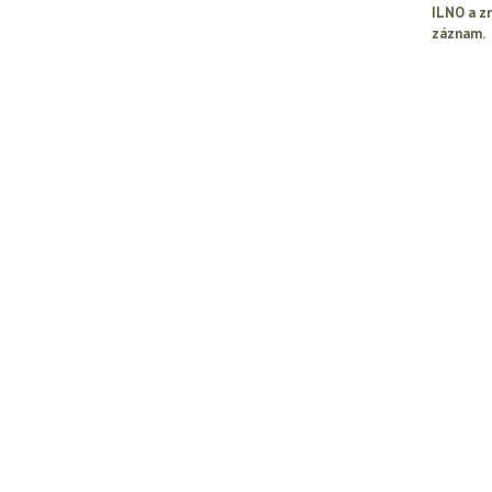
ILNO a z
záznam.