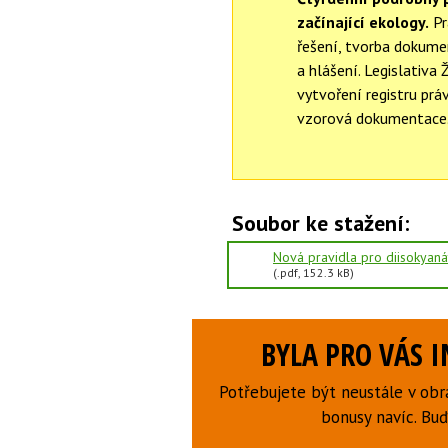
začínající ekology.
Pr
řešení, tvorba dokumen
a hlášení. Legislativa 
vytvoření registru pr
vzorová dokumentace
Soubor ke stažení:
Nová pravidla pro diisokyan
(.pdf, 152.3 kB)
BYLA PRO VÁS 
Potřebujete být neustále v obr
bonusy navíc. B