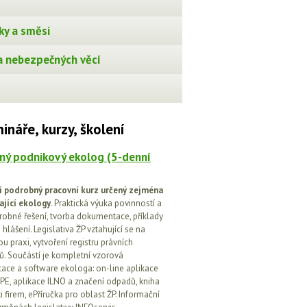
ky a směsi
 nebezpečných věcí
ináře, kurzy, školení
ný podnikový ekolog (5-denní
í podrobný pracovní kurz určený zejména
ající ekology.
Praktická výuka povinností a
drobné řešení, tvorba dokumentace, příklady
 hlášení. Legislativa ŽP vztahující se na
u praxi, vytvoření registru právních
. Součástí je kompletní vzorová
ce a software ekologa: on-line aplikace
PE, aplikace ILNO a značení odpadů, kniha
 firem, ePříručka pro oblast ŽP. Informační