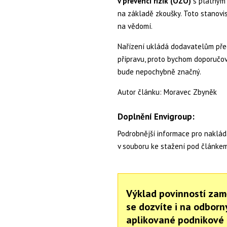
v prevenci rizik (OZO)
s platným 
na základě zkoušky. Toto stanov
na vědomí.
Nařízení ukládá dodavatelům př
přípravu, proto bychom doporučov
bude nepochybně značný.
Autor článku: Moravec Zbyněk
Doplnění Envigroup:
Podrobnější informace pro naklád
v souboru ke stažení pod článkem
Výklad povinností zam
se dozvíte i na odbor
aplikované podnikové 