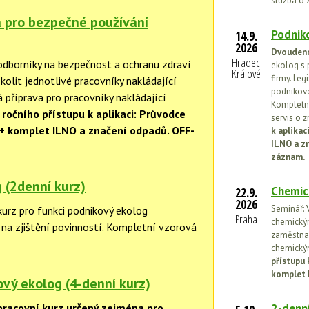
služba o 
 pro bezpečné používání
Podniko
14.9.
2026
Dvoudenn
Hradec
odborníky na bezpečnost a ochranu zdraví
ekolog s 
Králové
firmy. Leg
kolit jednotlivé pracovníky nakládající
podnikovo
á příprava pro pracovníky nakládající
Kompletní
ročního přístupu k aplikaci: Průvodce
servis o 
 + komplet ILNO a značení odpadů. OFF-
k aplika
ILNO a z
záznam.
 (2denní kurz)
Chemic
22.9.
2026
Seminář: V
kurz pro funkci podnikový ekolog
Praha
chemickými
na zjištění povinností. Kompletní vzorová
zaměstnan
chemickým
přístupu 
komplet 
vý ekolog (4-denní kurz)
pracovní kurz určený zejména pro
2-denní