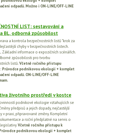
 podnikovou ekologií + komplet
načení odpadů. Možno i ON-LINE/OFF-LINE
NOSTNÍ LIST: sestavování a
a BL, odborná způsobilost
prava a kontrola bezpečnostních listů "krok za
ejčastější chyby v bezpečnostních listech.
. Základní informace o expozičních scénářích.
dborné způsobilosti pro tvorbu
tních listů.
Včetně ročního přístupu
ci: Průvodce podnikovou ekologií + komplet
načení odpadů. ON-LINE/OFF-LINE
nam.
tiva životního prostředí v kostce
ovinností podnikové ekologie vztahujících se
Změny předpisů a jejich dopady, nejčastější
y v praxi, připravované změny. Kompletní
okumentace a roční předplatné na servis o
egislativy.
Včetně ročního přístupu k
: Průvodce podnikovou ekologií + komplet