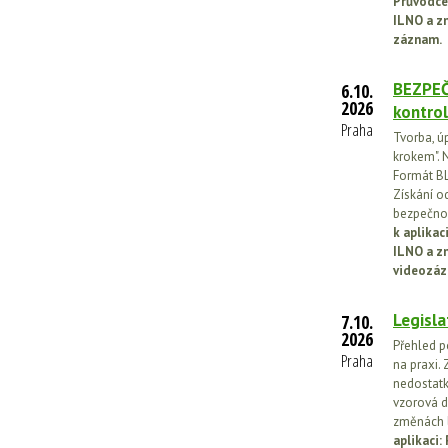
Průvodce
ILNO a z
záznam.
BEZPEČ
6.10.
2026
kontrol
Praha
Tvorba, ú
krokem". N
Formát BL
Získání o
bezpečnos
k aplika
ILNO a z
videozáz
Legisla
7.10.
2026
Přehled p
Praha
na praxi. 
nedostatk
vzorová d
změnách l
aplikaci