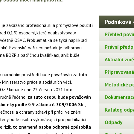
Podniková 
 je zakázáno profesionální a průmyslové použití
nad 0,1 % osobami, které neabsolvovaly
Přehled povi
o včetně OSVČ. Problematika se týká například
Právní předp
robků. Evropské nařízení požaduje odbornou
 BOZP s patřičnou kvalifikací, aniž blíže
Aktuální změn
Připravovaná 
em národním prostředí bude považován za tuto
 Ministerstvo práce a sociálních věcí,
Metodické p
BOZP konané dne 22. června 2021 toto
Dokumentace
tručně řečeno,
za tuto osobu bude považován
podmínky podle § 9 zákona č. 309/2006 Sb.
,
Katalog odp
čnosti a ochrany zdraví při práci, ve znění
 tedy bude osoba vykonávající pro podnikající
Odpady
 rizik,
to znamená osoba odborně způsobilá