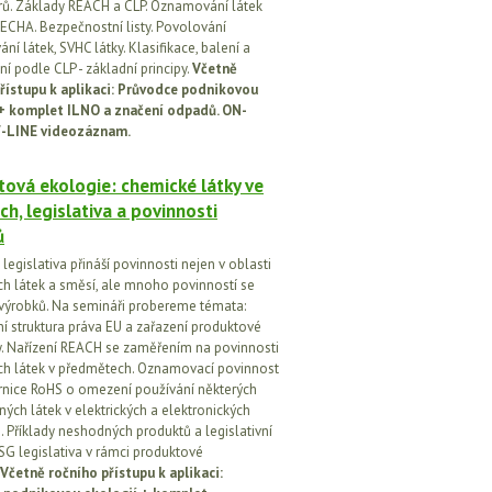
orů. Základy REACH a CLP. Oznamování látek
ECHA. Bezpečnostní listy. Povolování
í látek, SVHC látky. Klasifikace, balení a
í podle CLP - základní principy.
Včetně
řístupu k aplikaci: Průvodce podnikovou
 + komplet ILNO a značení odpadů. ON-
-LINE videozáznam.
ová ekologie: chemické látky ve
ch, legislativa a povinnosti
ů
egislativa přináší povinnosti nejen v oblasti
h látek a směsí, ale mnoho povinností se
 výrobků. Na semináři probereme témata:
vní struktura práva EU a zařazení produktové
vy. Nařízení REACH se zaměřením na povinnosti
h látek v předmětech. Oznamovací povinnost
rnice RoHS o omezení používání některých
ých látek v elektrických a elektronických
h. Příklady neshodných produktů a legislativní
SG legislativa v rámci produktové
Včetně ročního přístupu k aplikaci: