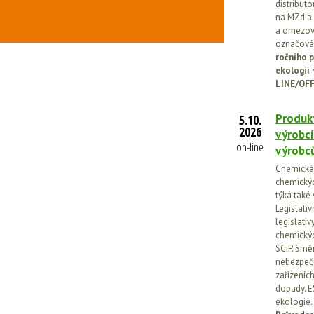
distribut
na MZd a 
a omezován
označován
ročního p
ekologií
LINE/OFF
Produkt
5.10.
2026
výrobcí
on-line
výrobc
Chemická l
chemickýc
týká také
Legislati
legislati
chemickýc
SCIP. Smě
nebezpečn
zařízeníc
dopady. E
ekologie.