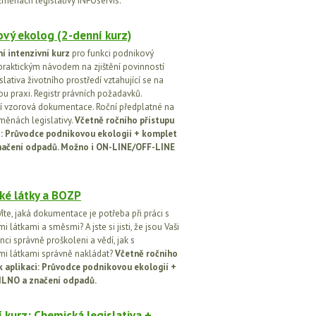
změnách legislativy INFOservis.
vý ekolog (2-denní kurz)
í intenzivní kurz
pro funkci podnikový
praktickým návodem na zjištění povinností
islativa životního prostředí vztahující se na
u praxi. Registr právních požadavků.
 vzorová dokumentace. Roční předplatné na
změnách legislativy.
Včetně ročního přístupu
ci: Průvodce podnikovou ekologií + komplet
načení odpadů. Možno i ON-LINE/OFF-LINE
ké látky a BOZP
íte, jaká dokumentace je potřeba při práci s
 látkami a směsmi? A jste si jisti, že jsou Vaši
ci správně proškoleni a vědí, jak s
i látkami správně nakládat?
Včetně ročního
k aplikaci: Průvodce podnikovou ekologií +
ILNO a značení odpadů.
 kurz: Chemická legislativa +