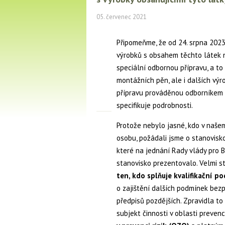
05. červenec 2021
Připomeňme, že od 24. srpna 2023
výrobků s obsahem těchto látek 
speciální odbornou přípravu, a t
montážních pěn, ale i dalších vý
přípravu prováděnou odborníkem na
specifikuje podrobnosti.
Protože nebylo jasné, kdo v naš
osobu, požádali jsme o stanovisko
které na jednání Rady vlády pro 
stanovisko prezentovalo. Velmi s
ten, kdo splňuje kvalifikační 
o zajištění dalších podmínek bezpe
předpisů pozdějších. Zpravidla to
subjekt činnosti v oblasti prevence