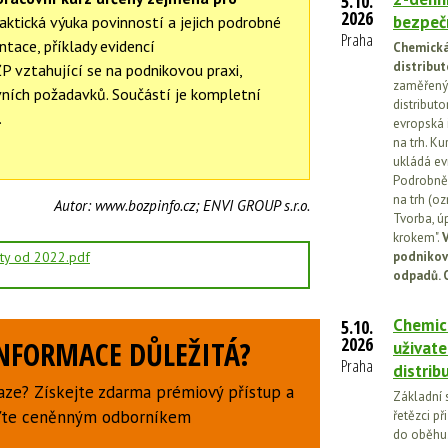
5.10.
2026
bezpečn
aktická výuka povinností a jejich podrobné
Praha
tace, příklady evidencí
Chemická 
distribut
ŽP vztahující se na podnikovou praxi,
zaměřený 
ávních požadavků. Součástí je kompletní
distributo
.
evropská 
na trh. Ku
ukládá ev
Podrobněj
na trh (o
Autor:
www.bozpinfo.cz; ENVI GROUP s.r.o.
Tvorba, ú
krokem".
V
podnikov
áty od 2022.pdf
odpadů. 
Chemick
5.10.
2026
INFORMACE DŮLEŽITÁ?
uživate
Praha
distrib
aze? Získejte zdarma prémiový přístup a
Základní 
uďte ceněnným odborníkem
řetězci př
do oběhu.