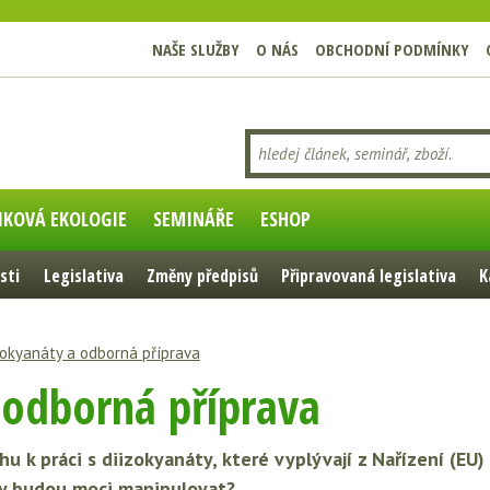
NAŠE SLUŽBY
O NÁS
OBCHODNÍ PODMÍNKY
IKOVÁ EKOLOGIE
SEMINÁŘE
ESHOP
sti
Legislativa
Změny předpisů
Připravovaná legislativa
K
zokyanáty a odborná příprava
 odborná příprava
hu k práci s diizokyanáty, které vyplývají z Nařízení (EU
tky budou moci manipulovat?