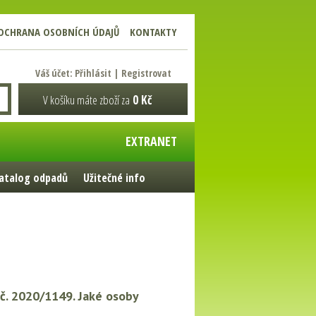
OCHRANA OSOBNÍCH ÚDAJŮ
KONTAKTY
Váš účet:
Přihlásit
|
Registrovat
V košíku máte zboží za
0 Kč
EXTRANET
atalog odpadů
Užitečné info
) č. 2020/1149. Jaké osoby