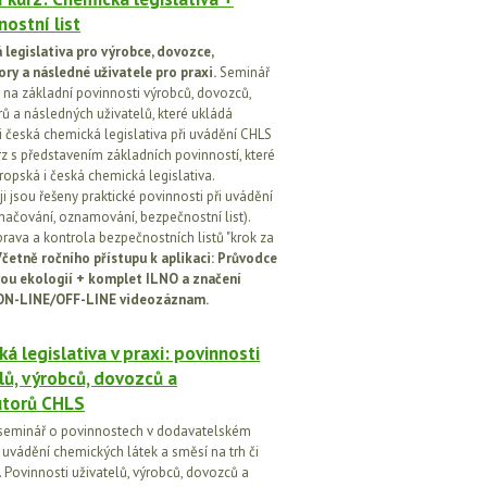
ostní list
legislativa pro výrobce, dovozce,
ory a následné uživatele pro praxi.
Seminář
na základní povinnosti výrobců, dovozců,
rů a následných uživatelů, které ukládá
i česká chemická legislativa při uvádění CHLS
rz s představením základních povinností, které
ropská i česká chemická legislativa.
i jsou řešeny praktické povinnosti při uvádění
značování, oznamování, bezpečnostní list).
prava a kontrola bezpečnostních listů "krok za
četně ročního přístupu k aplikaci: Průvodce
ou ekologií + komplet ILNO a značení
ON-LINE/OFF-LINE videozáznam.
á legislativa v praxi: povinnosti
lů, výrobců, dovozců a
utorů CHLS
seminář o povinnostech v dodavatelském
i uvádění chemických látek a směsí na trh či
 Povinnosti uživatelů, výrobců, dovozců a