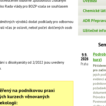
osvědčením odborné způsobilosti získaným
Ovzduší
isko Rada vlády pro BOZP vzala se souhlasem
Chemické lát
ADR Přeprava
edmětných výrobků dodat podklady pro odbornou
ali včas je oslovit, neboť počet dotčených osob
Užitečné info
Sem
Podrob
9.9.
2026
kurz)
ání s diisokyanáty od 2/2022 jsou uvedeny
Praha
Pětidenn
.
pro začín
jejich po
evidencí a
podnikovo
požadavků
ěřený na podnikovou praxi
dokumenta
ných kurzech věnovaných
Průvodce 
ekologii:
Povinnosti