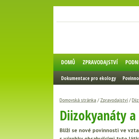
DOMŮ
ZPRAVODAJSTVÍ
PODN
Dokumentace pro ekology
Povinno
Domovská stránka
/
Zpravodajství
/
Dii
Diizokyanáty a
Blíží se nové povinnosti ve vzta
s výrobky obsahujícími tyto lá