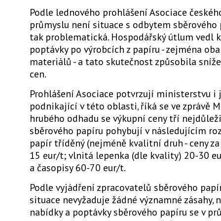
Podle lednového prohlášení Asociace českéh
průmyslu není situace s odbytem sběrového 
tak problematická. Hospodářský útlum vedl k
poptávky po výrobcích z papíru - zejména ob
materiálů - a tato skutečnost způsobila sníž
cen.
Prohlášení Asociace potvrzují ministerstvu i 
podnikající v této oblasti, říká se ve zprávě M
hrubého odhadu se výkupní ceny tří nejdůleži
sběrového papíru pohybují v následujícím ro
papír tříděný (nejméně kvalitní druh - ceny za
15 eur/t; vlnitá lepenka (dle kvality) 20-30 eu
a časopisy 60-70 eur/t.
Podle vyjádření zpracovatelů sběrového papí
situace nevyžaduje žádné významné zásahy, n
nabídky a poptávky sběrového papíru se v pr