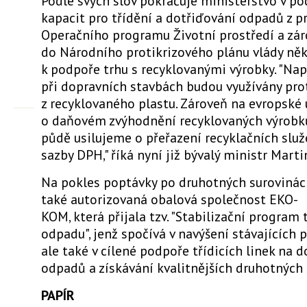
Podle svých slov pokračuje ministerstvo v p
kapacit pro třídění a dotřiďování odpadů z p
Operačního programu Životní prostředí a zár
do Národního protikrizového plánu vlády něk
k podpoře trhu s recyklovanými výrobky. "Nap
při dopravních stavbách budou využívány pro
z recyklovaného plastu. Zároveň na evropské
o daňovém zvýhodnění recyklovaných výrobk
půdě usilujeme o přeřazení recyklačních slu
sazby DPH," říká nyní již bývalý ministr Marti
Na pokles poptávky po druhotných surovinác
také autorizovaná obalová společnost EKO-
KOM, která přijala tzv. "Stabilizační program
odpadu", jenž spočívá v navýšení stávajících 
ale také v cílené podpoře třídicích linek na 
odpadů a získávání kvalitnějších druhotných 
PAPÍR