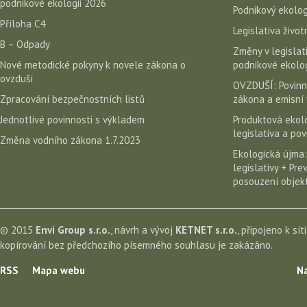
podnikové ekologii 2026
Podnikový ekolog
Příloha C4
Legislativa život
B – Odpady
Změny v legislati
Nové metodické pokyny k novele zákona o
podnikové ekolog
ovzduší
OVZDUŠÍ: Povinn
Zpracování bezpečnostních listů
zákona a emisní 
Jednotlivé povinnosti s výkladem
Produktová ekolo
legislativa a po
Změna vodního zákona 1.7.2023
Ekologická újma:
legislativy + Pr
posouzení objekt
© 2015
Envi Group s.r.o.
, návrh a vývoj
KETNET s.r.o.
, připojeno k sít
kopírování bez předchozího písemného souhlasu je zakázáno.
RSS
Mapa webu
Na