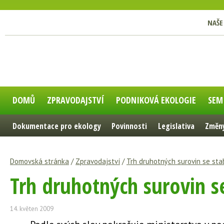
NAŠE
DOMŮ
ZPRAVODAJSTVÍ
PODNIKOVÁ EKOLOGIE
SEM
Dokumentace pro ekology
Povinnosti
Legislativa
Změny
Domovská stránka
/
Zpravodajství
/
Trh druhotných surovin se stab
Trh druhotných surovin se
14. květen 2009