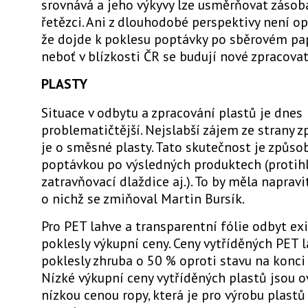
srovnává a jeho výkyvy lze usměrňovat zásob
řetězci. Ani z dlouhodobé perspektivy není o
že dojde k poklesu poptávky po sběrovém papí
neboť v blízkosti ČR se budují nové zpracovat
PLASTY
Situace v odbytu a zpracování plastů je dnes
problematičtější. Nejslabší zájem ze strany 
je o směsné plasty. Tato skutečnost je způso
poptávkou po výsledných produktech (protihl
zatravňovací dlaždice aj.). To by měla napravi
o nichž se zmiňoval Martin Bursík.
Pro PET lahve a transparentní fólie odbyt exis
poklesly výkupní ceny. Ceny vytříděných PET l
poklesly zhruba o 50 % oproti stavu na konci 
Nízké výkupní ceny vytříděných plastů jsou o
nízkou cenou ropy, která je pro výrobu plastů