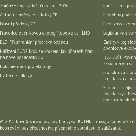
Změny v legislativě: červenec 2026
Konference pro 
Aktuální změny legislativy ŽP
Podrobný podniko
Právní předpisy ŽP
Podnikový ekolog
Průvodce podnikovou ekologií (ebook) vč. ILNO
Legislativa život
B13: Přeshraniční přeprava odpadu
Změny v legislati
podnikové ekolog
Nařízení EUDR krok za krokem: jak připravit firmu
na nové požadavky EU
OVZDUŠÍ: Povinn
zákona a emisní 
Dokumentace pro ekology
Produktová ekolo
Užitečné odkazy
legislativa a po
Ekologická újma:
legislativy + Pr
posouzení objekt
© 2015
Envi Group s.r.o.
, návrh a vývoj
KETNET s.r.o.
, připojeno k sít
kopírování bez předchozího písemného souhlasu je zakázáno.