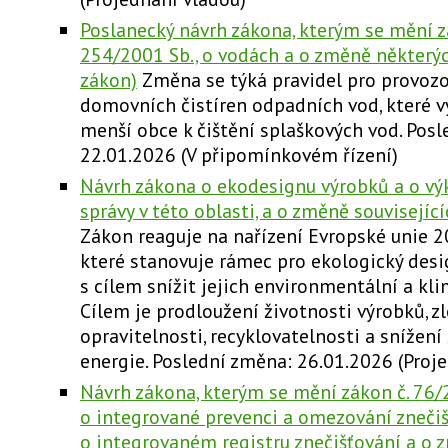
Poslanecký návrh zákona, kterým se mění z
254/2001 Sb., o vodách a o změně některý
zákon)
Změna se týká pravidel pro provoz
domovních čistíren odpadních vod, které v
menší obce k čištění splaškových vod. Pos
22.01.2026 (V připomínkovém řízení)
Návrh zákona o ekodesignu výrobků a o vý
správy v této oblasti, a o změně souvisejíc
Zákon reaguje na nařízení Evropské unie 
které stanovuje rámec pro ekologický des
s cílem snížit jejich environmentální a kl
Cílem je prodloužení životnosti výrobků, zl
opravitelnosti, recyklovatelnosti a snížení
energie. Poslední změna: 26.01.2026 (Proj
Návrh zákona, kterým se mění zákon č. 76/
o integrované prevenci a omezování znečiš
o integrovaném registru znečišťování a o