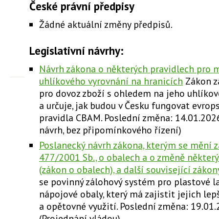
České právní předpisy
Žádné aktuální změny předpisů.
Legislativní návrhy:
Návrh zákona o některých pravidlech pro
uhlíkového vyrovnání na hranicích
Zákon za
pro dovoz zboží s ohledem na jeho uhlíko
a určuje, jak budou v Česku fungovat evrop
pravidla CBAM. Poslední změna: 14.01.202
návrh, bez připomínkového řízení)
Poslanecký návrh zákona, kterým se mění z
477/2001 Sb., o obalech a o změně někter
(zákon o obalech), a další související zákon
se povinný zálohový systém pro plastové l
nápojové obaly, který má zajistit jejich lep
a opětovné využití. Poslední změna: 19.01
(Projednání vládou)