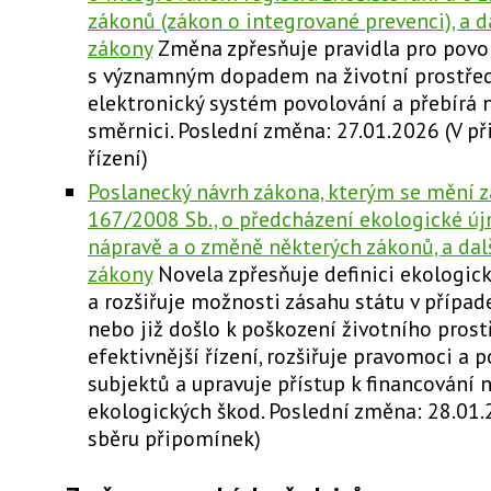
zákonů (zákon o integrované prevenci), a da
zákony
Změna zpřesňuje pravidla pro povo
s významným dopadem na životní prostředí
elektronický systém povolování a přebírá
směrnici. Poslední změna: 27.01.2026 (V 
řízení)
Poslanecký návrh zákona, kterým se mění z
167/2008 Sb., o předcházení ekologické újm
nápravě a o změně některých zákonů, a dalš
zákony
Novela zpřesňuje definici ekologic
a rozšiřuje možnosti zásahu státu v případe
nebo již došlo k poškození životního pros
efektivnější řízení, rozšiřuje pravomoci a 
subjektů a upravuje přístup k financování 
ekologických škod. Poslední změna: 28.01
sběru připomínek)