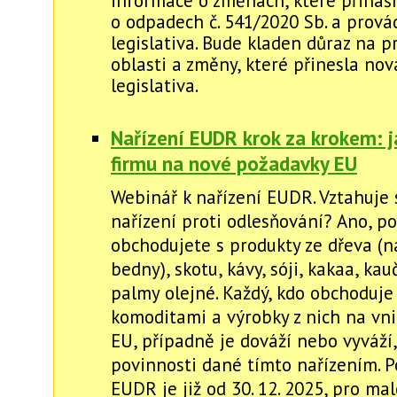
informace o změnách, které přináš
o odpadech č. 541/2020 Sb. a prová
legislativa. Bude kladen důraz na 
oblasti a změny, které přinesla no
legislativa.
Nařízení EUDR krok za krokem: ja
firmu na nové požadavky EU
Webinář k nařízení EUDR. Vztahuje 
nařízení proti odlesňování? Ano, p
obchodujete s produkty ze dřeva (na
bedny), skotu, kávy, sóji, kakaa, ka
palmy olejné. Každý, kdo obchoduje
komoditami a výrobky z nich na vni
EU, případně je dováží nebo vyváží,
povinnosti dané tímto nařízením. P
EUDR je již od 30. 12. 2025, pro ma