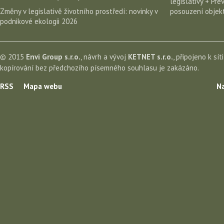
legislativy + Pr
Změny v legislativě životního prostředí: novinky v
posouzení objekt
podnikové ekologii 2026
© 2015
Envi Group s.r.o.
, návrh a vývoj
KETNET s.r.o.
, připojeno k sít
kopírování bez předchozího písemného souhlasu je zakázáno.
RSS
Mapa webu
Na