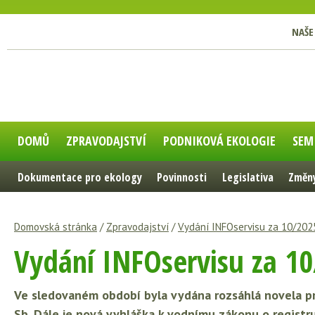
NAŠE
DOMŮ
ZPRAVODAJSTVÍ
PODNIKOVÁ EKOLOGIE
SEM
Dokumentace pro ekology
Povinnosti
Legislativa
Změny
Domovská stránka
/
Zpravodajství
/
Vydání INFOservisu za 10/202
Vydání INFOservisu za 1
Ve sledovaném období byla vydána rozsáhlá novela pr
Sb. Dále je nová vyhláška k vodnímu zákonu o registr