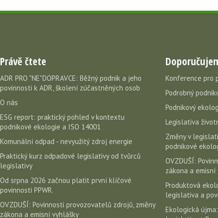
Právě čtete
Doporučuje
ADR PRO "NE"DOPRAVCE: Běžný podnik a jeho
Konference pro 
povinnosti k ADR, školení zúčastněných osob
Podrobný podniko
O nás
Podnikový ekolog
ESG report: praktický pohled v kontextu
Legislativa život
podnikové ekologie a ISO 14001
Změny v legislati
Komunální odpad - nevyužitý zdroj energie
podnikové ekolog
Praktický kurz odpadové legislativy od tvůrců
OVZDUŠÍ: Povinn
legislativy
zákona a emisní 
Od srpna 2026 začnou platit první klíčové
Produktová ekolo
povinnosti PPWR.
legislativa a po
OVZDUŠÍ: Povinnosti provozovatelů zdrojů, změny
Ekologická újma:
zákona a emisní vyhlášky