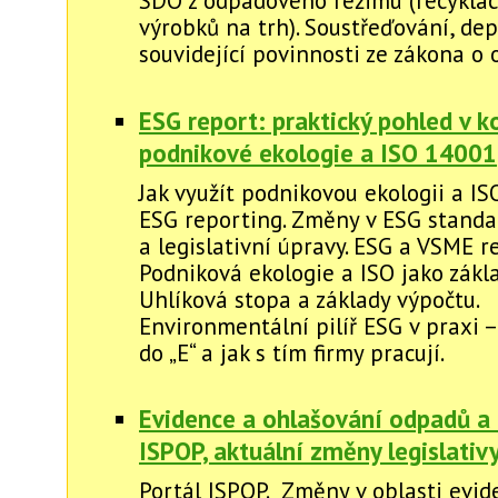
SDO z odpadového režimu (recyklac
výrobků na trh). Soustřeďování, dep
souvidející povinnosti ze zákona o
ESG report: praktický pohled v 
podnikové ekologie a ISO 14001
Jak využít podnikovou ekologii a IS
ESG reporting. Změny v ESG stand
a legislativní úpravy. ESG a VSME r
Podniková ekologie a ISO jako zákl
Uhlíková stopa a základy výpočtu.
Environmentální pilíř ESG v praxi 
do „E“ a jak s tím firmy pracují.
Evidence a ohlašování odpadů a 
ISPOP, aktuální změny legislati
Portál ISPOP. Změny v oblasti evid