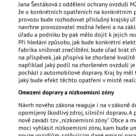
Jana Šestáková z oddělení ochrany ovzduší M
že o konkrétních opatřeních na konkrétním
provozu bude rozhodovat příslušný krajský ú
navrhne provozovatel možná řešení a na zák
úřadu a podniku by pak mělo dojít k jejich rea
Při hledání způsobu, jak bude konkrétní elek
fabrika snižovat znečištění, bude úřad brát zř
na příspěvek, jak přispívá ke zhoršené kvalitě
například jaký podíl na zhoršeném ovzduší je j
pochází z automobilové dopravy. Kraj by měl 
jaký bude efekt těchto opatření v místě reali
Omezení dopravy a nízkoemisní zóny
Návrh nového zákona reaguje i na v zákoně d
opomíjený škodlivý zdroj, silniční dopravu. A
nově zavádí tzv. „nízkoemisní zóny". Obce a 
moci vyhlásit nízkoemisní zónu, kam bude u
pouze vozidlům, splňujícím dané emisní param