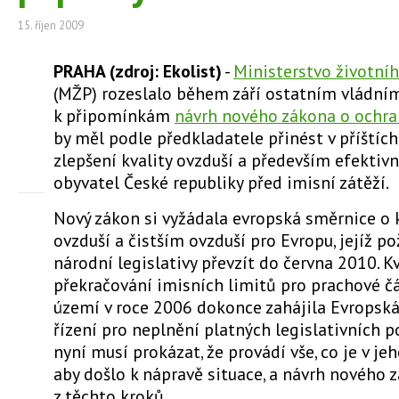
15. říjen 2009
PRAHA (zdroj: Ekolist)
-
Ministerstvo životníh
(MŽP) rozeslalo během září ostatním vládní
k připomínkám
návrh nového zákona o ochra
by měl podle předkladatele přinést v příštích
zlepšení kvality ovzduší a především efektiv
obyvatel České republiky před imisní zátěží.
Nový zákon si vyžádala evropská směrnice o k
ovzduší a čistším ovzduší pro Evropu, jejíž p
národní legislativy převzít do června 2010. Kv
překračování imisních limitů pro prachové č
území v roce 2006 dokonce zahájila Evropsk
řízení pro neplnění platných legislativních 
nyní musí prokázat, že provádí vše, co je v jeh
aby došlo k nápravě situace, a návrh nového 
z těchto kroků.