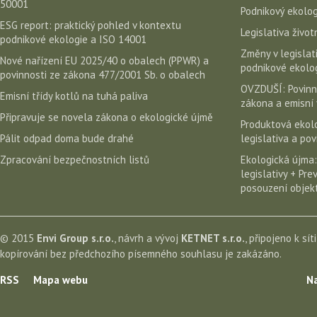
50001
Podnikový ekolog
ESG report: praktický pohled v kontextu
Legislativa život
podnikové ekologie a ISO 14001
Změny v legislati
Nové nařízení EU 2025/40 o obalech (PPWR) a
podnikové ekolog
povinnosti ze zákona 477/2001 Sb. o obalech
OVZDUŠÍ: Povinn
Emisní třídy kotlů na tuhá paliva
zákona a emisní 
Připravuje se novela zákona o ekologické újmě
Produktová ekolo
Pálit odpad doma bude drahé
legislativa a po
Zpracování bezpečnostních listů
Ekologická újma:
legislativy + Pr
posouzení objekt
© 2015
Envi Group s.r.o.
, návrh a vývoj
KETNET s.r.o.
, připojeno k sít
kopírování bez předchozího písemného souhlasu je zakázáno.
RSS
Mapa webu
Na