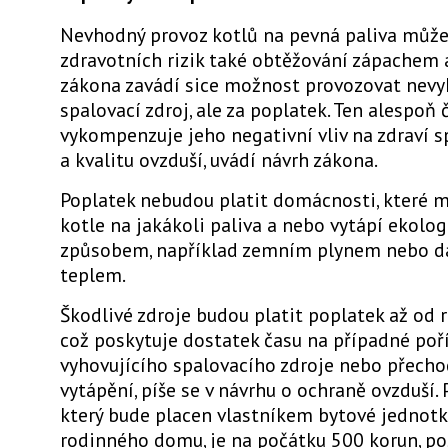
Nevhodný provoz kotlů na pevná paliva může
zdravotních rizik také obtěžování zápachem 
zákona zavádí sice možnost provozovat nevy
spalovací zdroj, ale za poplatek. Ten alespoň
vykompenzuje jeho negativní vliv na zdraví 
a kvalitu ovzduší, uvádí návrh zákona.
Poplatek nebudou platit domácnosti, které ma
kotle na jakákoli paliva a nebo vytápí ekolog
způsobem, například zemním plynem nebo 
teplem.
Škodlivé zdroje budou platit poplatek až od 
což poskytuje dostatek času na případné poř
vyhovujícího spalovacího zdroje nebo přecho
vytápění, píše se v návrhu o ochraně ovzduší. 
který bude placen vlastníkem bytové jednot
rodinného domu, je na počátku 500 korun, po