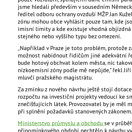
jsme hledali především v sousedním Německu,
ředitel odboru ochrany ovzduší MŽP Jan Kuže
zónu mohou obce vyhlásit pouze tam, kde js
imisní limity a kde existuje vhodná objízdná 
stejného nebo vyššího typu bez omezení.
„Například v Praze je toto problém, protož
možnost nabídnout řidičům jiné adekvátní řeš
bude hotový obchvat kolem města, nic takov
nízkoemisní zóny podle mě nepůjde," řekl Jiří
mluvčí pražského magistrátu.
Za zmínku z nového návrhu ještě stojí dotace
rozpočtu na investiční projekty vedoucí ke s
znečišťujících látek. Provozovatel by je měl 
při splnění požadavků stanovených zákonem
Ministerstvo průmyslu a obchodu
se v průbě
připomínkového období nechtělo k návrhu vy