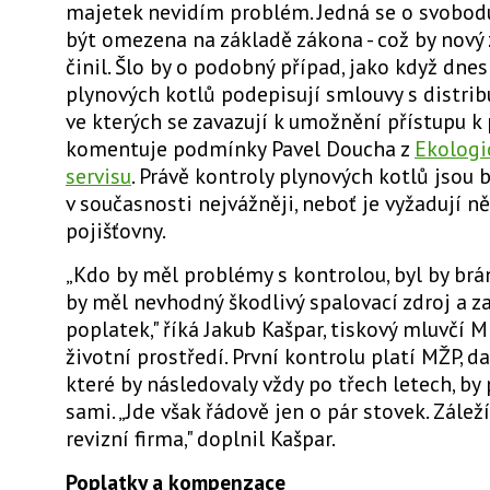
majetek nevidím problém. Jedná se o svobod
být omezena na základě zákona - což by nový
činil. Šlo by o podobný případ, jako když dne
plynových kotlů podepisují smlouvy s distrib
ve kterých se zavazují k umožnění přístupu k
komentuje podmínky Pavel Doucha z
Ekologi
servisu
. Právě kontroly plynových kotlů jsou 
v současnosti nejvážněji, neboť je vyžadují n
pojišťovny.
„Kdo by měl problémy s kontrolou, byl by brán
by měl nevhodný škodlivý spalovací zdroj a z
poplatek," říká Jakub Kašpar, tiskový mluvčí M
životní prostředí. První kontrolu platí MŽP, dal
které by následovaly vždy po třech letech, by 
sami. „Jde však řádově jen o pár stovek. Záleží
revizní firma," doplnil Kašpar.
Poplatky a kompenzace