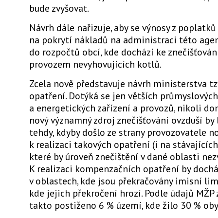
bude zvyšovat.
Návrh dále nařizuje, aby se výnosy z poplatků 
na pokrytí nákladů na administraci této agend
do rozpočtů obcí, kde dochází ke znečišťován
provozem nevyhovujících kotlů.
Zcela nově představuje návrh ministerstva t
opatření. Dotýká se jen větších průmyslových
a energetických zařízení a provozů, nikoli d
nový významný zdroj znečišťování ovzduší by 
tehdy, kdyby došlo ze strany provozovatele n
k realizaci takových opatření (i na stávajících
které by úroveň znečištění v dané oblasti nezv
K realizaci kompenzačních opatření by doch
v oblastech, kde jsou překračovány imisní li
kde jejich překročení hrozí. Podle údajů MŽP 
takto postiženo 6 % území, kde žilo 30 % oby