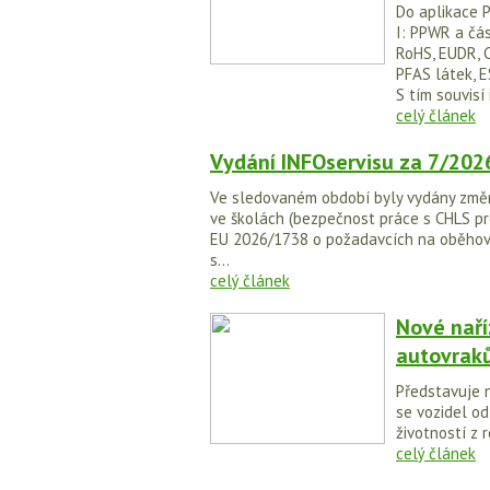
Do aplikace P
I: PPWR a část
RoHS, EUDR, 
PFAS látek, E
S tím souvisí i
celý článek
Vydání INFOservisu za 7/202
Ve sledovaném období byly vydány změn
ve školách (bezpečnost práce s CHLS pr
EU 2026/1738 o požadavcích na oběhovos
s...
celý článek
Nové naří
autovrak
Představuje n
se vozidel od
životností z 
celý článek