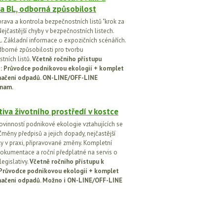
a BL, odborná způsobilost
prava a kontrola bezpečnostních listů "krok za
ejčastější chyby v bezpečnostních listech.
. Základní informace o expozičních scénářích.
dborné způsobilosti pro tvorbu
tních listů.
Včetně ročního přístupu
ci: Průvodce podnikovou ekologií + komplet
načení odpadů. ON-LINE/OFF-LINE
nam.
tiva životního prostředí v kostce
ovinností podnikové ekologie vztahujících se
Změny předpisů a jejich dopady, nejčastější
y v praxi, připravované změny. Kompletní
okumentace a roční předplatné na servis o
egislativy.
Včetně ročního přístupu k
: Průvodce podnikovou ekologií + komplet
načení odpadů. Možno i ON-LINE/OFF-LINE