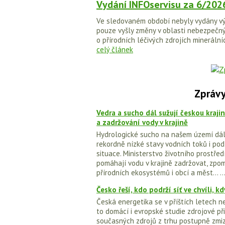
Vydání INFOservisu za 6/202
Ve sledovaném období nebyly vydány vý
pouze vyšly změny v oblasti nebezpečný
o přírodních léčivých zdrojích minerální
celý článek
Zprávy
Vedra a sucho dál sužují českou kraji
a zadržování vody v krajině
Hydrologické sucho na našem území dál 
rekordně nízké stavy vodních toků i po
situace. Ministerstvo životního prostře
pomáhají vodu v krajině zadržovat, zpo
přírodních ekosystémů i obcí a měst... ..
Česko řeší, kdo podrží síť ve chvíli, 
Česká energetika se v příštích letech n
to domácí i evropské studie zdrojové př
současných zdrojů z trhu postupně zmiz