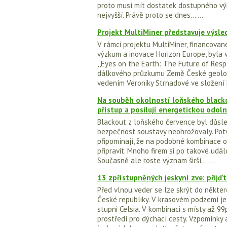
proto musí mít dostatek dostupného výk
nejvyšší. Právě proto se dnes... ...
Projekt MultiMiner představuje výsle
V rámci projektu MultiMiner, financov
výzkum a inovace Horizon Europe, byla 
,,Eyes on the Earth: The Future of Resp
dálkového průzkumu Země České geolog
vedením Veroniky Strnadové ve složení Ma
Na souběh okolností loňského blackou
přístup a posilují energetickou odol
Blackout z loňského července byl důsl
bezpečnost soustavy neohrožovaly. Potvr
připomínají, že na podobné kombinace o
připravit. Mnoho firem si po takové udál
Současně ale roste význam širší... ...
13 zpřístupněných jeskyní zve: přijďt
Před vlnou veder se lze skrýt do někter
České republiky. V krasovém podzemí je
stupni Celsia. V kombinaci s místy až 99
prostředí pro dýchací cesty. Vzpomínky 