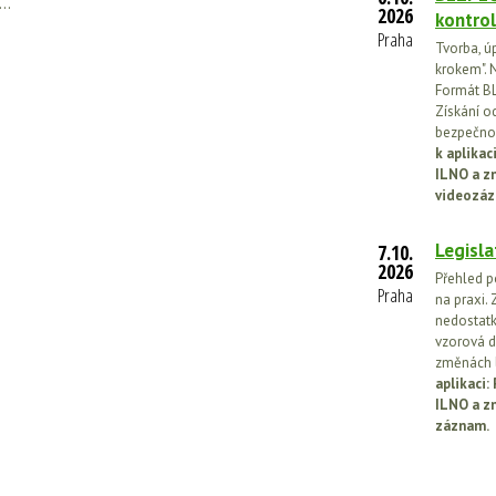
..
2026
kontrol
Praha
Tvorba, ú
krokem". N
Formát BL
Získání o
bezpečnos
k aplika
ILNO a z
videozáz
Legisla
7.10.
2026
Přehled p
Praha
na praxi. 
nedostatk
vzorová d
změnách l
aplikaci
ILNO a z
záznam.