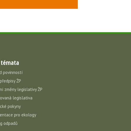
 témata
d povinností
 předpisy ŽP
ní změny legislativy ŽP
vovaná legislativa
cké pokyny
ntace pro ekology
og odpadů