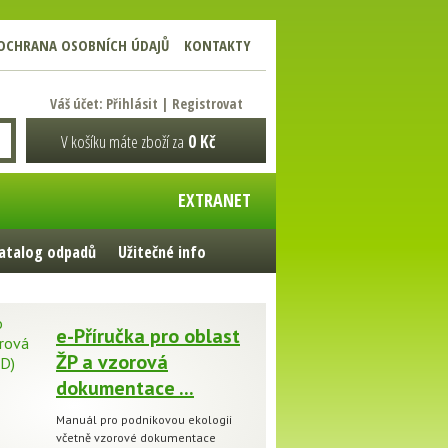
OCHRANA OSOBNÍCH ÚDAJŮ
KONTAKTY
Váš účet:
Přihlásit
|
Registrovat
V košíku máte zboží za
0 Kč
EXTRANET
atalog odpadů
Užitečné info
e-Příručka pro oblast
ŽP a vzorová
dokumentace ...
Manuál pro podnikovou ekologii
včetně vzorové dokumentace