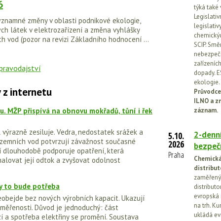
6
týká také
Legislati
znamné změny v oblasti podnikové ekologie,
legislati
ch látek v elektrozařízení a změna vyhlášky
chemickýc
ch vod (pozor na revizi Základního hodnocení ...
SCIP. Smě
nebezpečn
zařízeníc
dopady. E
ekologie.
 z internetu
Průvodce
ILNO a z
nu. MŽP přispívá na obnovu mokřadů, tůní i řek
záznam.
výrazně zesiluje. Vedra, nedostatek srážek a
2-denní
5.10.
dzemních vod potvrzují závažnost současné
2026
bezpečn
dí dlouhodobě podporuje opatření, která
Praha
Chemická 
malovat její odtok a zvyšovat odolnost
distribut
.
zaměřený 
kdy to bude potřeba
distributo
evropská 
eobejde bez nových výrobních kapacit. Ukazují
na trh. Ku
iměřenosti. Důvod je jednoduchý: část
ukládá ev
í a spotřeba elektřiny se promění. Soustava