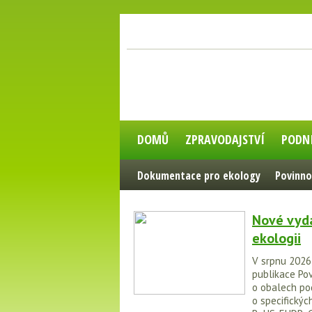
DOMŮ
ZPRAVODAJSTVÍ
PODN
Dokumentace pro ekology
Povinno
Nové vydá
ekologii
V srpnu 2026
publikace Pov
o obalech po
o specifických