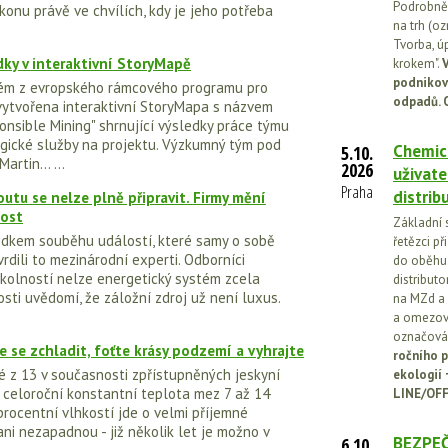
Podrobněj
onu právě ve chvílích, kdy je jeho potřeba
na trh (o
Tvorba, ú
dky v interaktivní StoryMapě
krokem".
V
podnikov
aném z evropského rámcového programu pro
odpadů. 
vytvořena interaktivní StoryMapa s názvem
onsible Mining" shrnující výsledky práce týmu
ické služby na projektu. Výzkumný tým pod
Chemick
5.10.
rtin... ...
2026
uživate
Praha
distrib
tu se nelze plně připravit. Firmy mění
nost
Základní 
edkem souběhu událostí, které samy o sobě
řetězci př
dili to mezinárodní experti. Odborníci
do oběhu.
kolností nelze energetický systém zcela
distribut
osti uvědomí, že záložní zdroj už není luxus.
na MZd a 
a omezován
označován
e se zchladit, foťte krásy podzemí a vyhrajte
ročního p
é z 13 v současnosti zpřístupněných jeskyní
ekologií
 celoroční konstantní teplota mez 7 až 14
LINE/OFF
procentní vlhkostí jde o velmi příjemné
ani nezapadnou - již několik let je možno v
BEZPEČ
6.10.