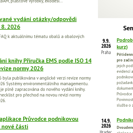
BAM, plastové výrobky, ekodesi...
vané vydání otázky/odpovědi
 8. 2026
Sem
 FAQ k aktuálnímu tématu obalů a obalových
Podrob
9.9.
2026
kurz)
Praha
Pětidenn
ní knihy Příručka EMS podle ISO 14
pro začín
jejich po
evize normy 2026
evidencí a
podnikovo
 byla publikována v anglické verzi revize normy
požadavků
026 Systémy environmentálního managementu.
dokumenta
 je plně zapracována do nového vydání knihy.
Průvodce 
hecklist pro přechod na novou revizi normy
Povinnosti
026.
služba o 
 aplikace Průvodce podnikovou
Podniko
14.9.
2026
o nové části
Dvoudenn
Hradec