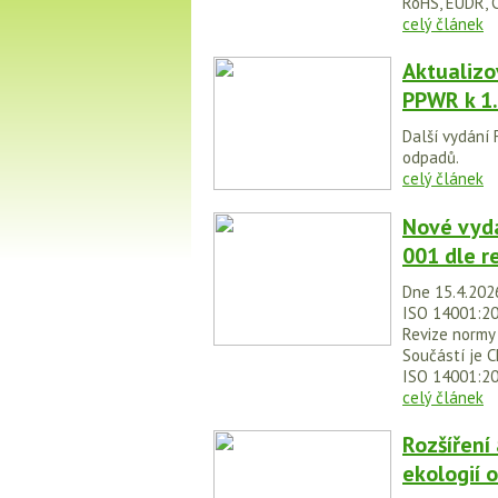
RoHS, EUDR, C
celý článek
Aktualizo
PPWR k 1.
Další vydání
odpadů.
celý článek
Nové vydá
001 dle r
Dne 15.4.2026
ISO 14001:2
Revize normy
Součástí je C
ISO 14001:2
celý článek
Rozšíření
ekologií 