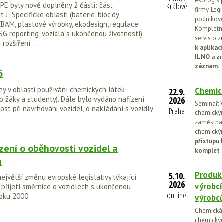
ekolog s 
PE byly nově doplněny 2 části: část
Králové
firmy. Leg
 J: Specifické oblasti (baterie, biocidy,
podnikovo
CBAM, plastové výrobky, ekodesign, regulace
Kompletní
SG reporting, vozidla s ukončenou životností).
servis o 
 rozšíření ...
k aplika
ILNO a z
záznam.
6
y v oblasti používání chemických látek
Chemic
22.9.
o žáky a studenty). Dále bylo vydáno nařízení
2026
Seminář: V
t při navrhování vozidel, o nakládání s vozidly
Praha
chemickými
zaměstnan
chemickým
přístupu 
zení o oběhovosti vozidel a
komplet 
ů
Produkt
5.10.
ejvětší změnu evropské legislativy týkající
2026
výrobcí
 přijetí směrnice o vozidlech s ukončenou
on-line
roku 2000.
výrobc
Chemická l
chemickýc