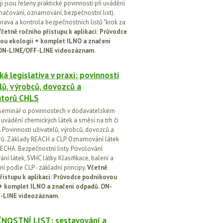
i jsou řešeny praktické povinnosti při uvádění
značování, oznamování, bezpečnostní list).
prava a kontrola bezpečnostních listů "krok za
četně ročního přístupu k aplikaci: Průvodce
ou ekologií + komplet ILNO a značení
ON-LINE/OFF-LINE videozáznam.
á legislativa v praxi: povinnosti
lů, výrobců, dovozců a
utorů CHLS
seminář o povinnostech v dodavatelském
i uvádění chemických látek a směsí na trh či
 Povinnosti uživatelů, výrobců, dovozců a
orů. Základy REACH a CLP. Oznamování látek
ECHA. Bezpečnostní listy. Povolování
í látek, SVHC látky. Klasifikace, balení a
í podle CLP - základní principy.
Včetně
řístupu k aplikaci: Průvodce podnikovou
 + komplet ILNO a značení odpadů. ON-
-LINE videozáznam.
NOSTNÍ LIST: sestavování a