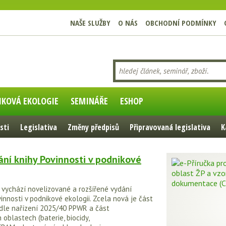
NAŠE SLUŽBY
O NÁS
OBCHODNÍ PODMÍNKY
IKOVÁ EKOLOGIE
SEMINÁŘE
ESHOP
sti
Legislativa
Změny předpisů
Připravovaná legislativa
K
ní knihy Povinnosti v podnikové
 vychází novelizované a rozšířené vydání
innosti v podnikové ekologii. Zcela nová je část
dle nařízení 2025/40 PPWR a část
 oblastech (baterie, biocidy,