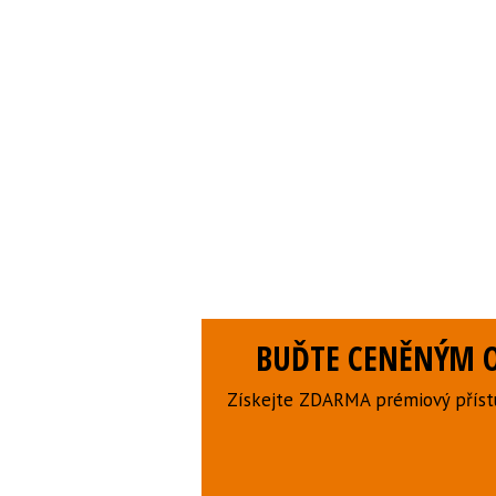
BUĎTE CENĚNÝM O
Získejte ZDARMA prémiový přístu