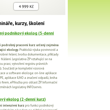
4 999 Kč
ináře, kurzy, školení
ný podnikový ekolog (5-denní
í podrobný pracovní kurz určený zejména
ající ekology.
Praktická výuka povinností a
drobné řešení, tvorba dokumentace, příklady
 hlášení. Legislativa ŽP vztahující se na
u praxi, vytvoření registru právních
. Součástí je kompletní vzorová
ce a software ekologa: on-line aplikace
PE, aplikace ILNO a značení odpadů, kniha
 firem, ePříručka pro oblast ŽP. Informační
změnách legislativy INFOservis.
vý ekolog (2-denní kurz)
í intenzivní kurz
pro funkci podnikový