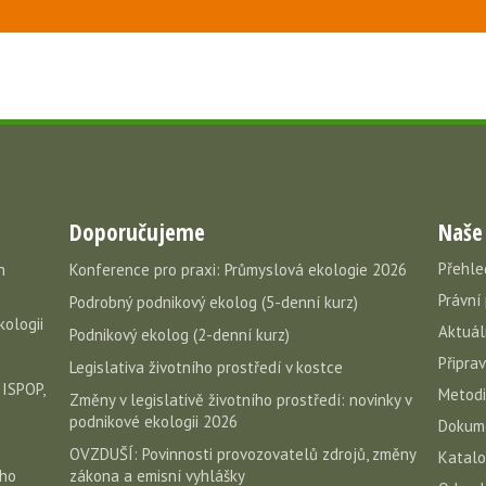
Doporučujeme
Naše
Přehle
h
Konference pro praxi: Průmyslová ekologie 2026
Právní
Podrobný podnikový ekolog (5-denní kurz)
kologii
Aktuál
Podnikový ekolog (2-denní kurz)
Připra
Legislativa životního prostředí v kostce
 ISPOP,
Metodi
Změny v legislativě životního prostředí: novinky v
podnikové ekologii 2026
Dokume
OVZDUŠÍ: Povinnosti provozovatelů zdrojů, změny
Katal
eho
zákona a emisní vyhlášky