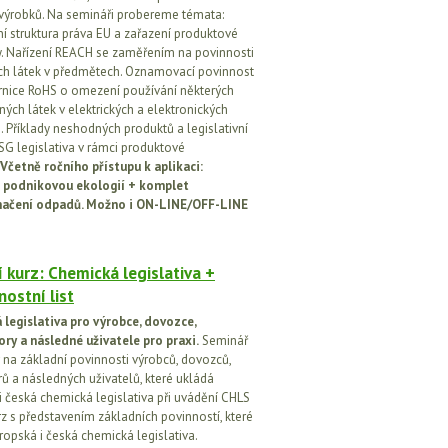
 výrobků. Na semináři probereme témata:
vní struktura práva EU a zařazení produktové
vy. Nařízení REACH se zaměřením na povinnosti
h látek v předmětech. Oznamovací povinnost
rnice RoHS o omezení používání některých
ých látek v elektrických a elektronických
h. Příklady neshodných produktů a legislativní
SG legislativa v rámci produktové
Včetně ročního přístupu k aplikaci:
 podnikovou ekologií + komplet
načení odpadů. Možno i ON-LINE/OFF-LINE
 kurz: Chemická legislativa +
ostní list
legislativa pro výrobce, dovozce,
ory a následné uživatele pro praxi.
Seminář
na základní povinnosti výrobců, dovozců,
rů a následných uživatelů, které ukládá
i česká chemická legislativa při uvádění CHLS
rz s představením základních povinností, které
ropská i česká chemická legislativa.