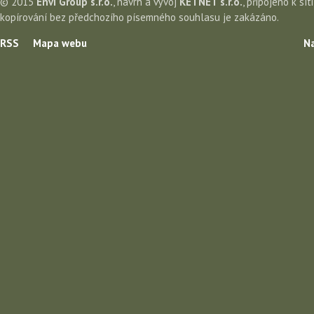
© 2015
Envi Group s.r.o.
, návrh a vývoj
KETNET s.r.o.
, připojeno k sít
kopírování bez předchozího písemného souhlasu je zakázáno.
RSS
Mapa webu
Na