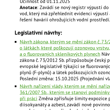
Účinnost od 01.11.2025
Anotace
: Zavádí se nový registr výpustí d
vod, který má zpřehlednit evidenci výpustí
řešení havárií ohrožujících vodní prostředí
Legislativní návrhy:
Návrh zákona, kterým se mění zákon č. 73/
o látkách, které poškozují ozonovou vrstvu,
a o fluorovaných skleníkových plynech
Návr
zákona č. 73/2012 Sb. přizpůsobuje český p
evropské legislativě týkající se fluorovaný
plynů (F-plynů) a látek poškozujících ozono
Poslední změna: 15.10.2025 (Projednání vl
Návrh nařízení vlády, kterým se mění naříze
361/2007 Sb., kterým se stanoví podmínky 
při práci
Změna zpřísňuje limity expozice p
diisokyanáty a azbest, zavádí nové povinno