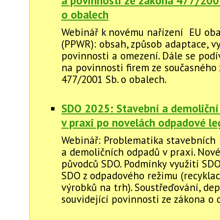
a povinnosti ze zákona 477/200
o obalech
Webinář k novému nařízení EU oba
(PPWR): obsah, způsob adaptace, vy
povinnosti a omezení. Dále se pod
na povinnosti firem ze současného
477/2001 Sb. o obalech.
SDO 2025: Stavební a demoliční
v praxi po novelách odpadové leg
Webinář: Problematika stavebních
a demoličních odpadů v praxi. Nové
původců SDO. Podmínky využití SDO
SDO z odpadového režimu (recyklac
výrobků na trh). Soustřeďování, dep
souvidející povinnosti ze zákona o