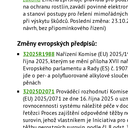
na ochranu rostlin, zavádí povinné elektr
a stanoví postupy pro řešení mimořádných 
při výskytu škůdců. Poslední změna: 23.10
návrh, bez připomínkového řízení)
Změny evropských předpisů:
32025R1988
Nařízení Komise (EU) 2025/19
října 2025, kterým se mění příloha XVII na
Evropského parlamentu a Rady (ES) č. 190
jde o per- a polyfluorované alkylové slouče
pěnách
32025D2071
Prováděcí rozhodnutí Komise
(EU) 2025/2071 ze dne 16. října 2025 o uz
rovnocennosti systému náležité péče v d
řetězci Proces zajištění odpovědné těžby 
surovin, jehož vlastníkem je Iniciativa pr
těžbu nerostných surovin, podle čl. 8 odst. 