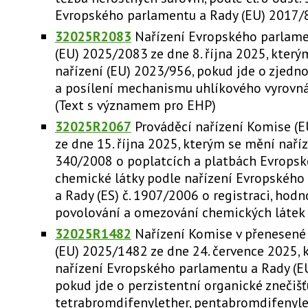
Evropského parlamentu a Rady (EU) 2017/
32025R2083
Nařízení Evropského parlame
(EU) 2025/2083 ze dne 8. října 2025, kter
nařízení (EU) 2023/956, pokud jde o zjedn
a posílení mechanismu uhlíkového vyrovná
(Text s významem pro EHP)
32025R2067
Prováděcí nařízení Komise (
ze dne 15. října 2025, kterým se mění naříze
340/2008 o poplatcích a platbách Evropsk
chemické látky podle nařízení Evropského
a Rady (ES) č. 1907/2006 o registraci, hodn
povolování a omezování chemických látek
32025R1482
Nařízení Komise v přenesené
(EU) 2025/1482 ze dne 24. července 2025,
nařízení Evropského parlamentu a Rady (E
pokud jde o perzistentní organické znečišťu
tetrabromdifenylether, pentabromdifenyle