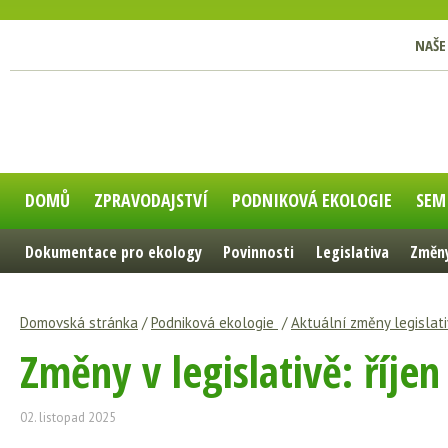
NAŠE
DOMŮ
ZPRAVODAJSTVÍ
PODNIKOVÁ EKOLOGIE
SEM
Dokumentace pro ekology
Povinnosti
Legislativa
Změny
Domovská stránka
/
Podniková ekologie
/
Aktuální změny legislati
Změny v legislativě: říje
02. listopad 2025