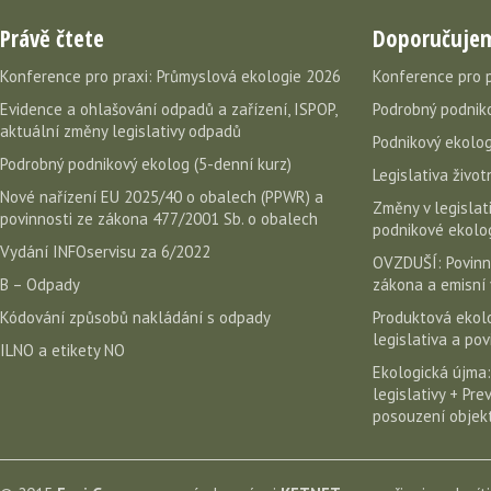
Právě čtete
Doporučuje
Konference pro praxi: Průmyslová ekologie 2026
Konference pro 
Evidence a ohlašování odpadů a zařízení, ISPOP,
Podrobný podniko
aktuální změny legislativy odpadů
Podnikový ekolog
Podrobný podnikový ekolog (5-denní kurz)
Legislativa život
Nové nařízení EU 2025/40 o obalech (PPWR) a
Změny v legislati
povinnosti ze zákona 477/2001 Sb. o obalech
podnikové ekolog
Vydání INFOservisu za 6/2022
OVZDUŠÍ: Povinn
B – Odpady
zákona a emisní 
Kódování způsobů nakládání s odpady
Produktová ekolo
legislativa a po
ILNO a etikety NO
Ekologická újma:
legislativy + Pr
posouzení objekt