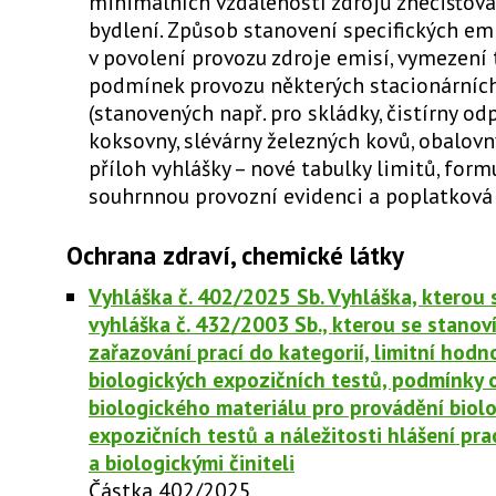
minimálních vzdáleností zdrojů znečišťová
bydlení. Způsob stanovení specifických em
v povolení provozu zdroje emisí, vymezení
podmínek provozu některých stacionárních
(stanovených např. pro skládky, čistírny od
koksovny, slévárny železných kovů, obalovn
příloh vyhlášky – nové tabulky limitů, form
souhrnnou provozní evidenci a poplatková 
Ochrana zdraví, chemické látky
Vyhláška č. 402/2025 Sb. Vyhláška, kterou 
vyhláška č. 432/2003 Sb., kterou se stanov
zařazování prací do kategorií, limitní hod
biologických expozičních testů, podmínky 
biologického materiálu pro provádění biol
expozičních testů a náležitosti hlášení pra
a biologickými činiteli
Částka 402/2025