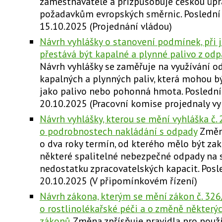
zaměstnavatele a přizpůsobuje českou úpr
požadavkům evropských směrnic. Poslední
15.10.2025 (Projednání vládou)
Návrh vyhlášky o stanovení podmínek, při j
přestává být kapalné a plynné palivo z o
Návrh vyhlášky se zaměřuje na využívání o
kapalných a plynných paliv, která mohou bý
jako palivo nebo pohonná hmota. Posledn
20.10.2025 (Pracovní komise projednaly vy
Návrh vyhlášky, kterou se mění vyhláška č.
o podrobnostech nakládání s odpady
Změn
o dva roky termín, od kterého mělo být za
některé spalitelné nebezpečné odpady na s
nedostatku zpracovatelských kapacit. Posl
20.10.2025 (V připomínkovém řízení)
Návrh zákona, kterým se mění zákon č. 326
o rostlinolékařské péči a o změně některýc
zákonů
Změna zpřísňuje pravidla pro použí