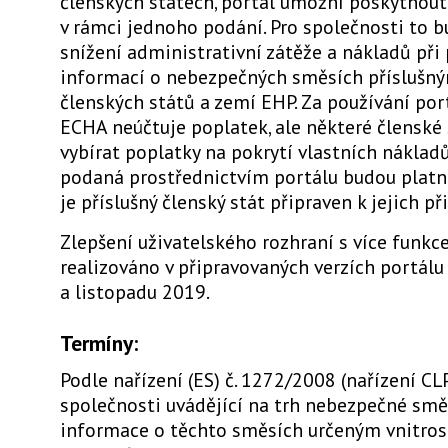
členských státech, portál umožní poskytnou
v rámci jednoho podání. Pro společnosti to 
snížení administrativní zátěže a nákladů při
informací o nebezpečných směsích přísluš
členských států a zemí EHP. Za používání port
ECHA neúčtuje poplatek, ale některé členské
vybírat poplatky na pokrytí vlastních náklad
podaná prostřednictvím portálu budou platná
je příslušný členský stát připraven k jejich při
Zlepšení uživatelského rozhraní s více funk
realizováno v připravovaných verzích portálu 
a listopadu 2019.
Termíny:
Podle nařízení (ES) č. 1272/2008 (nařízení CL
společnosti uvádějící na trh nebezpečné smě
informace o těchto směsích určeným vnitro