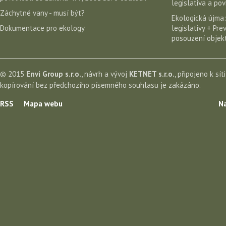
legislativa a po
Záchytné vany - musí být?
Ekologická újma:
Dokumentace pro ekology
legislativy + Pr
posouzení objekt
© 2015
Envi Group s.r.o.
, návrh a vývoj
KETNET s.r.o.
, připojeno k sít
kopírování bez předchozího písemného souhlasu je zakázáno.
RSS
Mapa webu
Na