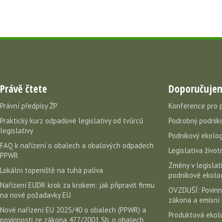
Právě čtete
Doporučuje
Právní předpisy ŽP
Konference pro 
Praktický kurz odpadové legislativy od tvůrců
Podrobný podniko
legislativy
Podnikový ekolog
FAQ k nařízení o obalech a obalových odpadech
Legislativa život
PPWR
Změny v legislati
Lokální topeniště na tuhá paliva
podnikové ekolog
Nařízení EUDR krok za krokem: jak připravit firmu
OVZDUŠÍ: Povinn
na nové požadavky EU
zákona a emisní 
Nové nařízení EU 2025/40 o obalech (PPWR) a
Produktová ekolo
povinnosti ze zákona 477/2001 Sb. o obalech