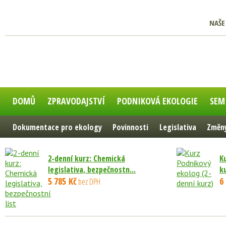
NAŠE
DOMŮ
ZPRAVODAJSTVÍ
PODNIKOVÁ EKOLOGIE
SEM
Dokumentace pro ekology
Povinnosti
Legislativa
Změny
2-denní kurz: Chemická
K
legislativa, bezpečnostn...
k
5 785 Kč
6
bez DPH