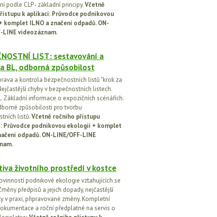
í podle CLP - základní principy.
Včetně
řístupu k aplikaci: Průvodce podnikovou
 + komplet ILNO a značení odpadů. ON-
-LINE videozáznam.
NOSTNÍ LIST: sestavování a
a BL, odborná způsobilost
prava a kontrola bezpečnostních listů "krok za
ejčastější chyby v bezpečnostních listech.
. Základní informace o expozičních scénářích.
dborné způsobilosti pro tvorbu
tních listů.
Včetně ročního přístupu
ci: Průvodce podnikovou ekologií + komplet
načení odpadů. ON-LINE/OFF-LINE
nam.
tiva životního prostředí v kostce
ovinností podnikové ekologie vztahujících se
Změny předpisů a jejich dopady, nejčastější
y v praxi, připravované změny. Kompletní
okumentace a roční předplatné na servis o