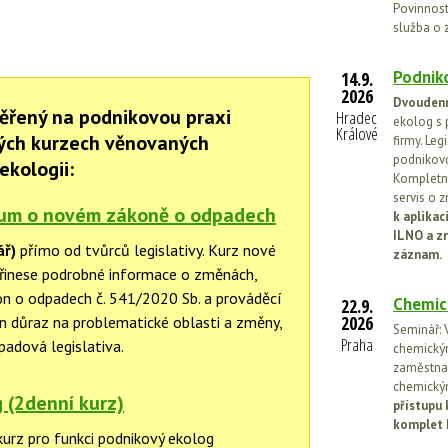
Povinnosti
služba o 
Podniko
14.9.
2026
Dvoudenn
ěřený na podnikovou praxi
Hradec
ekolog s 
Králové
ných kurzech věnovaných
firmy. Leg
podnikovo
ekologii:
Kompletní
servis o 
um o novém zákoně o odpadech
k aplika
ILNO a z
ář)
přímo od tvůrců legislativy. Kurz nové
záznam.
přinese podrobné informace o změnách,
kon o odpadech č. 541/2020 Sb. a prováděcí
Chemic
22.9.
2026
en důraz na problematické oblasti a změny,
Seminář: V
Praha
padová legislativa.
chemickými
zaměstnan
chemickým
 (2denní kurz)
přístupu 
komplet 
kurz pro funkci podnikový ekolog