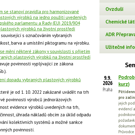
Ovzduší
ým se stanoví pravidla pro harmonizované
astových výrobků na jedno použití uvedených
Chemické lát
ropského parlamentu a Rady (EU) 2019/904
astových výrobků na životní prostředí
ADR Přeprava
i související s označováním vybraných
ikost, barva a umístění piktogramu na výrobku.
Užitečné info
se mění některé zákony v souvislosti s přijetím
aných plastových výrobků na životní prostředí
uje povinnosti vyplývající ze zákona
Sem
b.).
Podrob
9.9.
zení dopadu vybraných plastových výrobků
2026
kurz)
Praha
teré je od 1. 10. 2022 zakázané uvádět na trh
Pětidenn
pro začín
ové povinnosti výrobců jednorázových
jejich po
nnost evidence výrobků uvedených na trh,
evidencí a
činnost, úhrada nákladů obcím za úklid odpadu
podnikovo
požadavků
zování kolektivních systémů a možné sankce
dokumenta
nných povinností.
Průvodce 