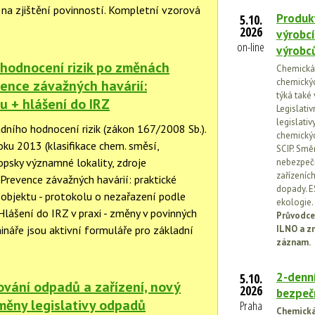
na zjištění povinností. Kompletní vzorová
Produkt
5.10.
2026
výrobcí
on-line
výrobc
 hodnocení rizik po změnách
Chemická l
chemickýc
vence závažných havárií:
týká také
u + hlášení do IRZ
Legislati
legislati
dního hodnocení rizik (zákon 167/2008 Sb.).
chemickýc
oku 2013 (klasifikace chem. směsí,
SCIP. Smě
ropsky významné lokality, zdroje
nebezpečn
zařízeníc
 Prevence závažných havárií: praktické
dopady. E
objektu - protokolu o nezařazení podle
ekologie.
lášení do IRZ v praxi - změny v povinných
Průvodce
ináře jsou aktivní formuláře pro základní
ILNO a z
záznam.
2-denní
5.10.
ování odpadů a zařízení, nový
2026
bezpečn
změny legislativy odpadů
Praha
Chemická 