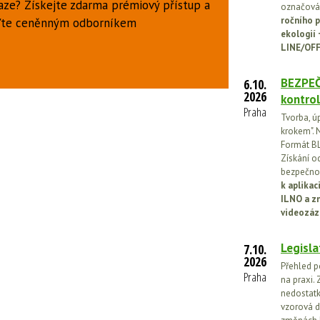
aze? Získejte zdarma prémiový přístup a
označován
ročního p
uďte ceněnným odborníkem
ekologií
LINE/OFF
BEZPEČ
6.10.
2026
kontrol
Praha
Tvorba, ú
krokem". N
Formát BL
Získání o
bezpečnos
k aplika
ILNO a z
videozáz
Legisla
7.10.
2026
Přehled p
Praha
na praxi. 
nedostatk
vzorová d