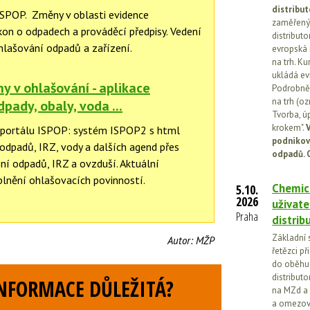
distribut
ISPOP. Změny v oblasti evidence
zaměřený 
kon o odpadech a prováděcí předpisy. Vedení
distributo
hlašování odpadů a zařízení.
evropská 
na trh. Ku
ukládá ev
y v ohlašování - aplikace
Podrobněj
na trh (o
dpady, obaly, voda ...
Tvorba, ú
krokem".
V
portálu ISPOP: systém ISPOP2 s html
podnikov
odpadů, IRZ, vody a dalších agend přes
odpadů. 
ní odpadů, IRZ a ovzduší. Aktuální
plnění ohlašovacích povinností.
Chemick
5.10.
2026
uživate
Praha
distrib
Základní 
Autor:
MŽP
řetězci př
do oběhu.
distribut
INFORMACE DŮLEŽITÁ?
na MZd a 
a omezován