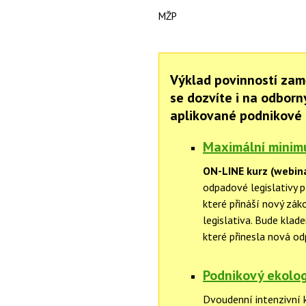
MŽP
Výklad povinností zam
se dozvíte i na odbor
aplikované podnikové 
Maximální minim
ON-LINE kurz (webin
odpadové legislativy 
které přináší nový zá
legislativa. Bude klad
které přinesla nová od
Podnikový ekolog
Dvoudenní intenzivní 