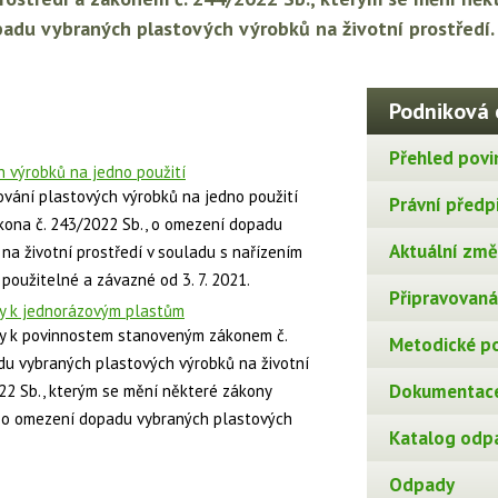
adu vybraných plastových výrobků na životní prostředí.
Podniková 
Přehled povi
 výrobků na jedno použití
vání plastových výrobků na jedno použití
Právní předp
ákona č. 243/2022 Sb., o omezení dopadu
Aktuální změn
na životní prostředí v souladu s nařízením
 použitelné a závazné od 3. 7. 2021.
Připravovaná 
zy k jednorázovým plastům
zy k povinnostem stanoveným zákonem č.
Metodické p
du vybraných plastových výrobků na životní
Dokumentace
22 Sb., kterým se mění některé zákony
na o omezení dopadu vybraných plastových
Katalog odp
Odpady