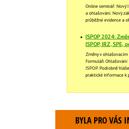
Online seminář: Nový 
a ohlašování. Nový zá
průběžné evidence a o
ISPOP 2024: Změn
ISPOP, IRZ, SPE, o
Změny v ohlašovacím 
formuláři. Ohlašování 
ISPOP. Podrobně hláše
praktické informace k 
BYLA PRO VÁS 