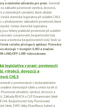
ory a následné uživatele pro praxi.
Seminář
na základní povinnosti výrobců, dovozců,
rů a následných uživatelů, které ukládá
i česká chemická legislativa při uvádění CHLS
rz s představením základních povinností, které
ropská i česká chemická legislativa.
i jsou řešeny praktické povinnosti při uvádění
značování, oznamování, bezpečnostní list).
prava a kontrola bezpečnostních listů "krok za
četně ročního přístupu k aplikaci: Průvodce
ou ekologií + komplet ILNO a značení
ON-LINE/OFF-LINE videozáznam.
á legislativa v praxi: povinnosti
lů, výrobců, dovozců a
utorů CHLS
seminář o povinnostech v dodavatelském
i uvádění chemických látek a směsí na trh či
 Povinnosti uživatelů, výrobců, dovozců a
orů. Základy REACH a CLP. Oznamování látek
ECHA. Bezpečnostní listy. Povolování
í látek, SVHC látky. Klasifikace, balení a