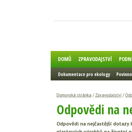
DOMŮ
ZPRAVODAJSTVÍ
PODN
Dokumentace pro ekology
Povinno
Domovská stránka
/
Zpravodajství
/
Odp
Odpovědi na ne
Odpovědi na nejčastější dotaz
plastových výrobků na životní p