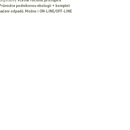
egislativy.
Včetně ročního přístupu k
: Průvodce podnikovou ekologií + komplet
načení odpadů. Možno i ON-LINE/OFF-LINE