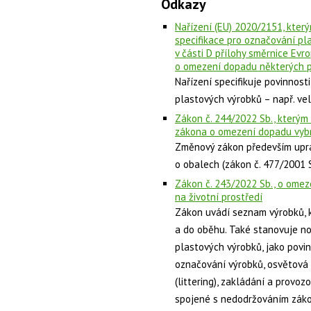
Odkazy
Nařízení (EU) 2020/2151, kter
specifikace pro označování pl
v části D přílohy směrnice Ev
o omezení dopadu některých pl
Nařízení specifikuje povinnost
plastových výrobků – např. vel
Zákon č. 244/2022 Sb., kterým 
zákona o omezení dopadu vybr
Změnový zákon především uprav
o obalech (zákon č. 477/2001 S
Zákon č. 243/2022 Sb., o ome
na životní prostředí
Zákon uvádí seznam výrobků, k
a do oběhu. Také stanovuje n
plastových výrobků, jako povi
označování výrobků, osvětová 
(littering), zakládání a provo
spojené s nedodržováním záko