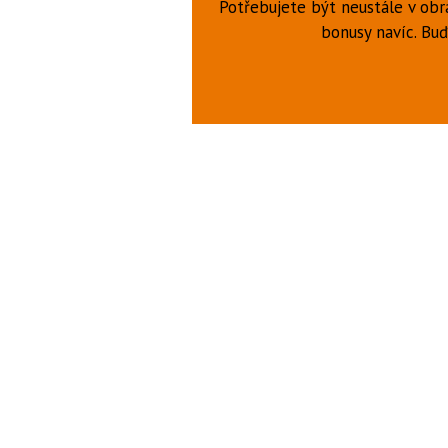
Potřebujete být neustále v obr
bonusy navíc. B