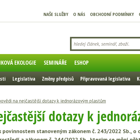
NAŠE SLUŽBY
O NÁS
OBCHODNÍ PODMÍNKY
IKOVÁ EKOLOGIE
SEMINÁŘE
ESHOP
sti
Legislativa
Změny předpisů
Připravovaná legislativa
K
ovědi na nejčastější dotazy k jednorázovým plastům
jčastější dotazy k jednor
y k povinnostem stanoveným zákonem č. 243/2022 Sb., o
rostředí a zákonem č. 244/2022 Sb., kterým se mění někt