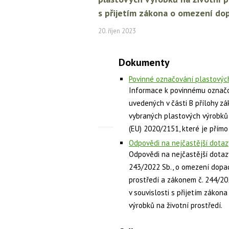
s přijetím zákona o omezení dop
20. říjen 2023
Dokumenty
Povinné označování plastových
Informace k povinnému označo
uvedených v části B přílohy z
vybraných plastových výrobků 
(EU) 2020/2151, které je přímo
Odpovědi na nejčastější dota
Odpovědi na nejčastější dota
243/2022 Sb., o omezení dopa
prostředí a zákonem č. 244/20
v souvislosti s přijetím záko
výrobků na životní prostředí.