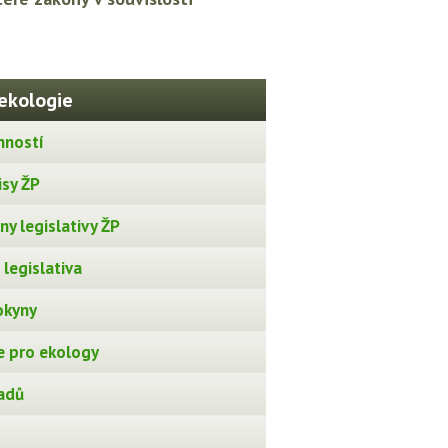
ekologie
nností
isy ŽP
y legislativy ŽP
legislativa
okyny
 pro ekology
adů