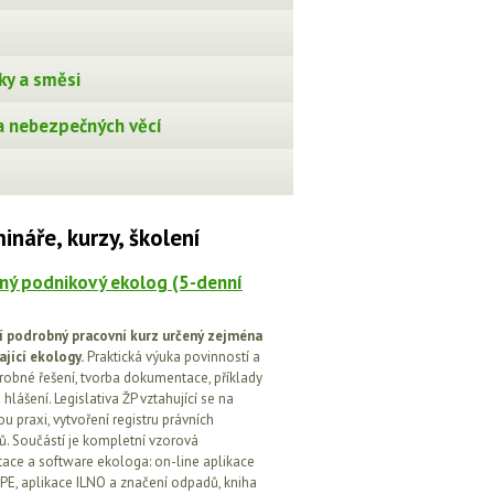
ky a směsi
 nebezpečných věcí
ináře, kurzy, školení
ný podnikový ekolog (5-denní
í podrobný pracovní kurz určený zejména
ající ekology.
Praktická výuka povinností a
drobné řešení, tvorba dokumentace, příklady
 hlášení. Legislativa ŽP vztahující se na
u praxi, vytvoření registru právních
. Součástí je kompletní vzorová
ce a software ekologa: on-line aplikace
PE, aplikace ILNO a značení odpadů, kniha