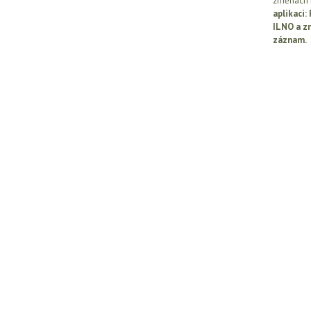
změnách l
aplikaci
ILNO a z
záznam.