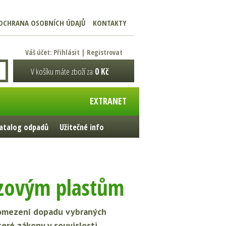
OCHRANA OSOBNÍCH ÚDAJŮ
KONTAKTY
Váš účet:
Přihlásit
|
Registrovat
V košíku máte zboží za
0 Kč
EXTRANET
atalog odpadů
Užitečné info
ázovým plastům
 omezení dopadu vybraných
eré zákony v souvislosti