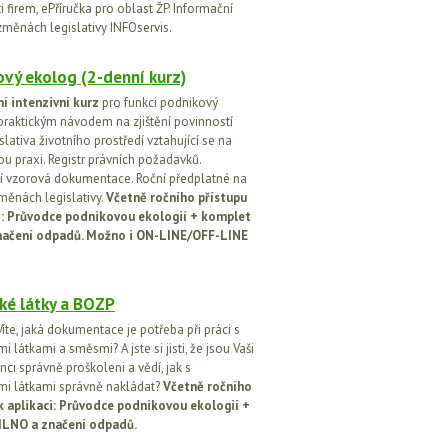
 firem, ePříručka pro oblast ŽP. Informační
změnách legislativy INFOservis.
vý ekolog (2-denní kurz)
í intenzivní kurz
pro funkci podnikový
praktickým návodem na zjištění povinností
islativa životního prostředí vztahující se na
u praxi. Registr právních požadavků.
 vzorová dokumentace. Roční předplatné na
změnách legislativy.
Včetně ročního přístupu
ci: Průvodce podnikovou ekologií + komplet
načení odpadů. Možno i ON-LINE/OFF-LINE
ké látky a BOZP
íte, jaká dokumentace je potřeba při práci s
 látkami a směsmi? A jste si jisti, že jsou Vaši
ci správně proškoleni a vědí, jak s
i látkami správně nakládat?
Včetně ročního
k aplikaci: Průvodce podnikovou ekologií +
ILNO a značení odpadů.