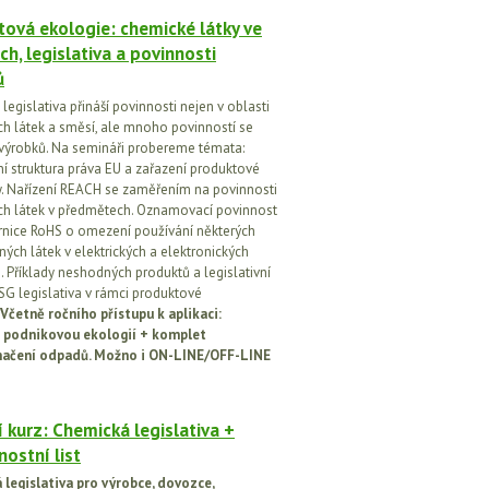
ová ekologie: chemické látky ve
ch, legislativa a povinnosti
ů
egislativa přináší povinnosti nejen v oblasti
h látek a směsí, ale mnoho povinností se
 výrobků. Na semináři probereme témata:
vní struktura práva EU a zařazení produktové
vy. Nařízení REACH se zaměřením na povinnosti
h látek v předmětech. Oznamovací povinnost
rnice RoHS o omezení používání některých
ých látek v elektrických a elektronických
h. Příklady neshodných produktů a legislativní
SG legislativa v rámci produktové
Včetně ročního přístupu k aplikaci:
 podnikovou ekologií + komplet
načení odpadů. Možno i ON-LINE/OFF-LINE
 kurz: Chemická legislativa +
ostní list
legislativa pro výrobce, dovozce,