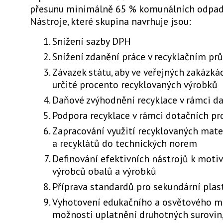
přesunu minimálně 65 % komunálních odpadů
Nástroje, které skupina navrhuje jsou:
Snížení sazby DPH
Snížení zdanění práce v recyklačním pr
Závazek státu, aby ve veřejných zakázká
určité procento recyklovaných výrobků
Daňové zvýhodnění recyklace v rámci da
Podpora recyklace v rámci dotačních p
Zapracování využití recyklovaných mate
a recyklátů do technických norem
Definování efektivních nástrojů k moti
výrobců obalů a výrobků
Příprava standardů pro sekundární plas
Vyhotovení edukačního a osvětového ma
možnosti uplatnění druhotných surovin