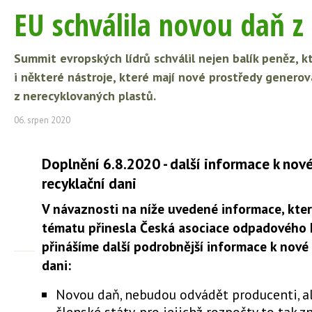
EU schválila novou daň z
Summit evropských lídrů schválil nejen balík peněz, k
i některé nástroje, které mají nové prostředy genero
z nerecyklovaných plastů.
06. srpen 2020
Doplnění 6.8.2020 - další informace k nov
recyklační dani
V návaznosti na níže uvedené informace, kte
tématu přinesla Česká asociace odpadového 
přinášíme další podrobnější informace k nové
dani:
Novou daň, nebudou odvádět producenti, al
členské státy, pro jejichž rozpočty to tak 