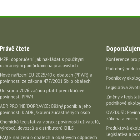
Právě čtete
Doporučuje
MŽP: doporučení, jak nakládat s použitými
Konference pro 
ochrannými pomůckami na pracovištích
Podrobný podniko
Nové nařízení EU 2025/40 o obalech (PPWR) a
Podnikový ekolog
povinnosti ze zákona 477/2001 Sb. o obalech
Legislativa život
Od srpna 2026 začnou platit první klíčové
povinnosti PPWR.
Změny v legislati
podnikové ekolog
ADR PRO "NE"DOPRAVCE: Běžný podnik a jeho
povinnosti k ADR, školení zúčastněných osob
OVZDUŠÍ: Povinn
zákona a emisní 
Chemická legislativa v praxi: povinnosti uživatelů,
výrobců, dovozců a distributorů CHLS
Produktová ekolo
legislativa a po
FAQ k nařízení o obalech a obalových odpadech