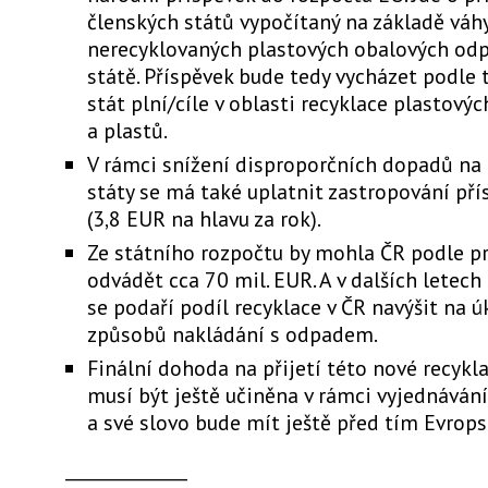
členských států vypočítaný na základě váh
nerecyklovaných plastových obalových od
státě. Příspěvek bude tedy vycházet podle 
stát plní/cíle v oblasti recyklace plastový
a plastů.
V rámci snížení disproporčních dopadů na
státy se má také uplatnit zastropování př
(3,8 EUR na hlavu za rok).
Ze státního rozpočtu by mohla ČR podle p
odvádět cca 70 mil. EUR. A v dalších letech
se podaří podíl recyklace v ČR navýšit na ú
způsobů nakládání s odpadem.
Finální dohoda na přijetí této nové recykl
musí být ještě učiněna v rámci vyjednávání 
a své slovo bude mít ještě před tím Evrop
______________