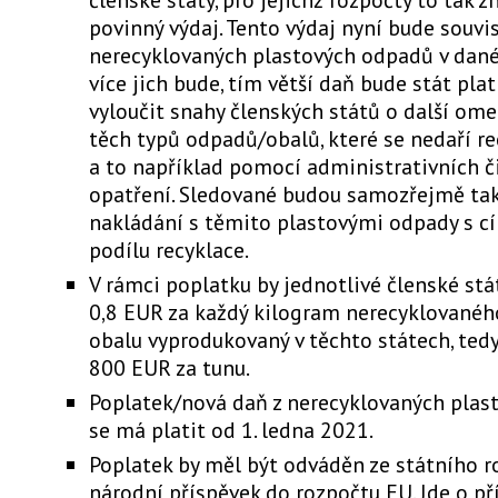
povinný výdaj. Tento výdaj nyní bude souv
nerecyklovaných plastových odpadů v dané
více jich bude, tím větší daň bude stát plat
vyloučit snahy členských států o další om
těch typů odpadů/obalů, které se nedaří re
a to například pomocí administrativních č
opatření. Sledované budou samozřejmě tak
nakládání s těmito plastovými odpady s c
podílu recyklace.
V rámci poplatku by jednotlivé členské st
0,8 EUR za každý kilogram nerecyklovanéh
obalu vyprodukovaný v těchto státech, ted
800 EUR za tunu.
Poplatek/nová daň z nerecyklovaných plas
se má platit od 1. ledna 2021.
Poplatek by měl být odváděn ze státního r
národní příspěvek do rozpočtu EU. Jde o př