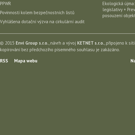
PPWR
Ekologická újma:
legislativy + Pr
Povinnosti kolem bezpečnostních listů
posouzení objekt
Vyhlášena dotační výzva na cirkulární audit
© 2015
Envi Group s.r.o.
, návrh a vývoj
KETNET s.r.o.
, připojeno k sít
kopírování bez předchozího písemného souhlasu je zakázáno.
RSS
Mapa webu
Na