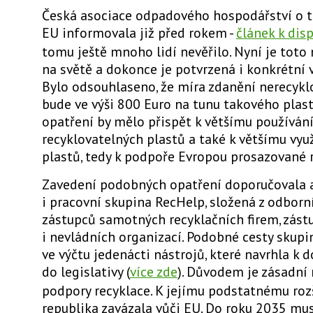
Česká asociace odpadového hospodářství o 
EU informovala již před rokem -
článek k disp
tomu ještě mnoho lidí nevěřilo. Nyní je toto
na světě a dokonce je potvrzená i konkrétní 
Bylo odsouhlaseno, že míra zdanění nerecykl
bude ve výši 800 Euro na tunu takového plast
opatření by mělo přispět k většímu používán
recyklovatelných plastů a také k většímu vyu
plastů, tedy k podpoře Evropou prosazované r
Zavedení podobných opatření doporučovala 
i pracovní skupina RecHelp, složená z odborní
zástupců samotných recyklačních firem, zás
i nevládních organizací. Podobné cesty skupi
ve výčtu jedenácti nástrojů, které navrhla k 
do legislativy (
více zde
). Důvodem je zásadní
podpory recyklace. K jejímu podstatnému roz
republika zavázala vůči EU. Do roku 2035 mus