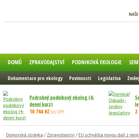
NAŠE
DOMŮ
ZPRAVODAJSTVÍ
PODNIKOVÁ EKOLOGIE
SEM
Dokumentace pro ekology
Povinnosti
Legislativa
Změny
Podrobný podnikový ekolog (4-
S
denní kurz)
le
10 744 Kč
2
bez DPH
Domovská stránka
/
Zpravodajství
/
EU schválila novou daň z ner