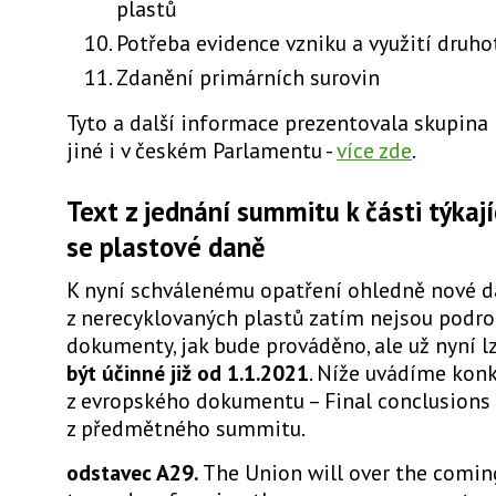
plastů
Potřeba evidence vzniku a využití druho
Zdanění primárních surovin
Tyto a další informace prezentovala skupin
jiné i v českém Parlamentu -
více zde
.
Text z jednání summitu k části týkají
se plastové daně
K nyní schválenému opatření ohledně nové 
z nerecyklovaných plastů zatím nejsou podro
dokumenty, jak bude prováděno, ale už nyní lz
být účinné již od 1.1.2021
. Níže uvádíme kon
z evropského dokumentu – Final conclusions 
z předmětného summitu.
odstavec A29.
The Union will over the comin