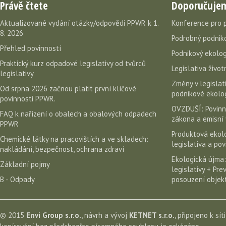
Právě čtete
Doporučuje
Aktualizované vydání otázky/odpovědi PPWR k 1.
Konference pro 
8. 2026
Podrobný podniko
Přehled povinností
Podnikový ekolog
Praktický kurz odpadové legislativy od tvůrců
Legislativa život
legislativy
Změny v legislati
Od srpna 2026 začnou platit první klíčové
podnikové ekolog
povinnosti PPWR.
OVZDUŠÍ: Povinn
FAQ k nařízení o obalech a obalových odpadech
zákona a emisní 
PPWR
Produktová ekolo
Chemické látky na pracovištích a ve skladech:
legislativa a po
nakládání, bezpečnost, ochrana zdraví
Ekologická újma:
Základní pojmy
legislativy + Pr
B - Odpady
posouzení objekt
© 2015
Envi Group s.r.o.
, návrh a vývoj
KETNET s.r.o.
, připojeno k sít