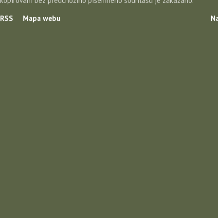
kopírování bez předchozího písemného souhlasu je zakázáno.
RSS
Mapa webu
Na