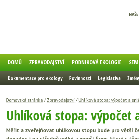
NAŠE
DOMŮ
ZPRAVODAJSTVÍ
PODNIKOVÁ EKOLOGIE
SEM
Dokumentace pro ekology
Povinnosti
Legislativa
Změny
Domovská stránka
/
Zpravodajství
/
Uhlíková stopa: výpočet a sni
Uhlíková stopa: výpočet 
Měřit a zveřejňovat uhlíkovou stopu bude pro větší če
dopadne i na středně velké a menší firmy, které s těm