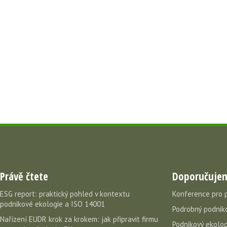
Právě čtete
Doporučuje
ESG report: praktický pohled v kontextu
Konference pro 
podnikové ekologie a ISO 14001
Podrobný podniko
Nařízení EUDR krok za krokem: jak připravit firmu
Podnikový ekolog