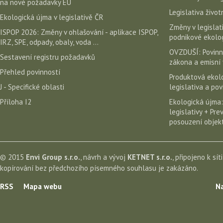
na nové požadavky EU
Legislativa život
Ekologická újma v legislativě ČR
Změny v legislati
ISPOP 2026: Změny v ohlašování - aplikace ISPOP,
podnikové ekolog
IRZ, SPE, odpady, obaly, voda ...
OVZDUŠÍ: Povinn
Sestavení registru požadavků
zákona a emisní 
Přehled povinností
Produktová ekolo
J - Specifické oblasti
legislativa a po
Příloha I2
Ekologická újma:
legislativy + Pr
posouzení objekt
© 2015
Envi Group s.r.o.
, návrh a vývoj
KETNET s.r.o.
, připojeno k sít
kopírování bez předchozího písemného souhlasu je zakázáno.
RSS
Mapa webu
Na