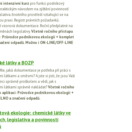
í intenzivní kurz
pro funkci podnikový
praktickým návodem na zjištění povinností
islativa životního prostředí vztahující se na
u praxi. Registr právních požadavků.
 vzorová dokumentace. Roční předplatné na
změnách legislativy.
Včetně ročního přístupu
ci: Průvodce podnikovou ekologií + komplet
načení odpadů. Možno i ON-LINE/OFF-LINE
ké látky a BOZP
íte, jaká dokumentace je potřeba při práci s
 látkami a směsmi? A jste si jisti, že jsou Vaši
ci správně proškoleni a vědí, jak s
i látkami správně nakládat?
Včetně ročního
k aplikaci: Průvodce podnikovou ekologií +
ILNO a značení odpadů.
ová ekologie: chemické látky ve
ch, legislativa a povinnosti
ů