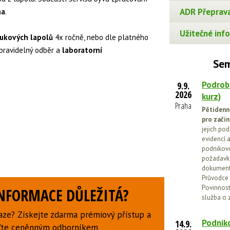
ADR Přeprava
ma
.
Užitečné info
tukových lapolů
4x ročně, nebo dle platného
pravidelný odběr a
laboratorní
Sem
Podrob
9.9.
2026
kurz)
Praha
Pětidenn
pro začín
jejich po
evidencí a
podnikovo
požadavků
dokumenta
Průvodce 
Povinnosti
INFORMACE DŮLEŽITÁ?
služba o 
aze? Získejte zdarma prémiový přístup a
Podniko
14.9.
uďte ceněnným odborníkem