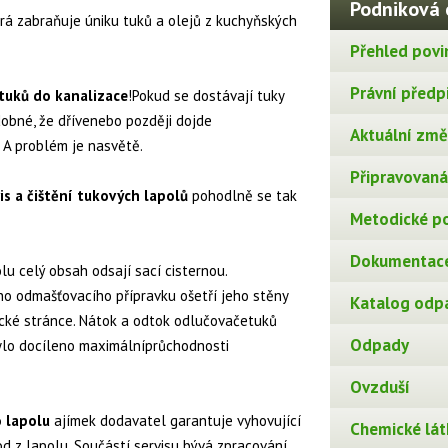
Podniková 
erá zabraňuje úniku tuků a olejů z kuchyňských
Přehled povi
Právní předp
 tuků do kanalizace
!Pokud se dostávají tuky
dobné, že dřívenebo později dojde
Aktuální změn
 A problém je nasvětě.
Připravovaná 
s a čištění tukových lapolů
pohodlně se tak
Metodické p
Dokumentace
lu celý obsah odsají sací cisternou.
o odmašťovacího přípravku ošetří jeho stěny
Katalog odp
ické stránce. Nátok a odtok odlučovačetuků
Odpady
bylo docíleno maximálníprůchodnosti
Ovzduší
o lapolu
ajímek dodavatel garantuje vyhovující
Chemické lát
d z lapolu. Součástí servisu bývá zpracování