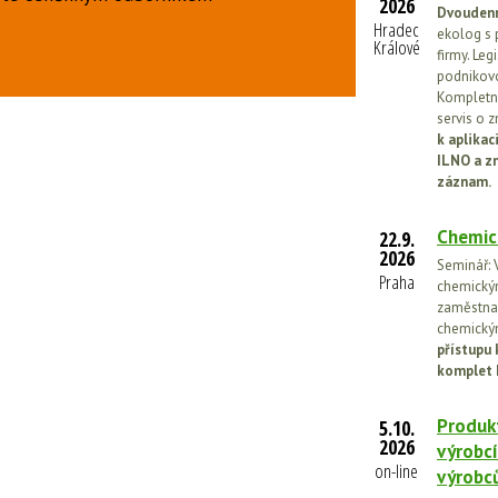
2026
Dvoudenn
Hradec
ekolog s 
Králové
firmy. Leg
podnikovo
Kompletní
servis o 
k aplika
ILNO a z
záznam.
Chemic
22.9.
2026
Seminář: V
Praha
chemickými
zaměstnan
chemickým
přístupu 
komplet 
Produkt
5.10.
2026
výrobcí
on-line
výrobc