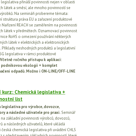
egislativa přináší povinnosti nejen v oblasti
h látek a směsí, ale mnoho povinností se
 výrobků. Na semináři probereme témata:
vní struktura práva EU a zařazení produktové
vy. Nařízení REACH se zaměřením na povinnosti
h látek v předmětech. Oznamovací povinnost
rnice RoHS o omezení používání některých
ých látek v elektrických a elektronických
h. Příklady neshodných produktů a legislativní
SG legislativa v rámci produktové
Včetně ročního přístupu k aplikaci:
 podnikovou ekologií + komplet
načení odpadů. Možno i ON-LINE/OFF-LINE
 kurz: Chemická legislativa +
ostní list
legislativa pro výrobce, dovozce,
ory a následné uživatele pro praxi.
Seminář
na základní povinnosti výrobců, dovozců,
rů a následných uživatelů, které ukládá
i česká chemická legislativa při uvádění CHLS
rz s představením základních povinností, které