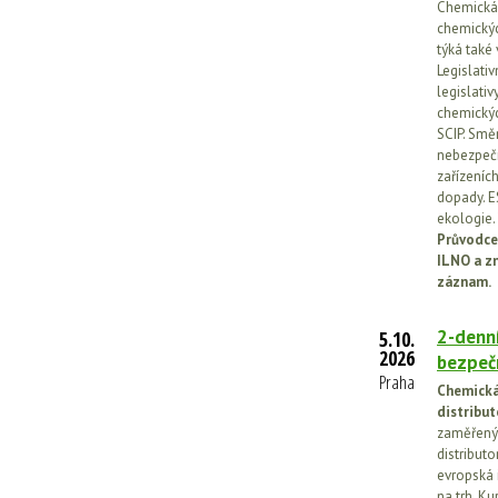
Chemická l
chemickýc
týká také
Legislati
legislati
chemickýc
SCIP. Smě
nebezpečn
zařízeníc
dopady. E
ekologie.
Průvodce
ILNO a z
záznam.
2-denní
5.10.
2026
bezpečn
Praha
Chemická 
distribut
zaměřený 
distributo
evropská 
na trh. Ku