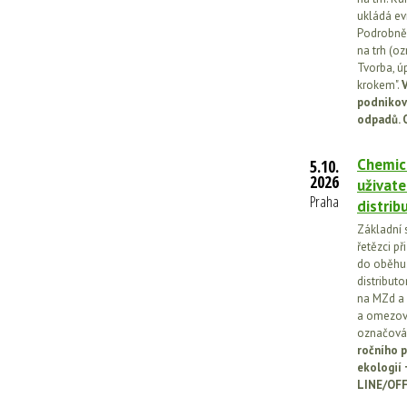
ukládá ev
Podrobněj
na trh (o
Tvorba, ú
krokem".
V
podnikov
odpadů. 
Chemick
5.10.
2026
uživate
Praha
distrib
Základní 
řetězci př
do oběhu.
distribut
na MZd a 
a omezován
označován
ročního p
ekologií
LINE/OFF