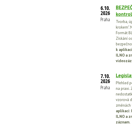
BEZPEČ
6.10.
2026
kontrol
Praha
Tvorba, ú
krokem". N
Formát BL
Získání o
bezpečnos
k aplika
ILNO a z
videozáz
Legisla
7.10.
2026
Přehled p
Praha
na praxi. 
nedostatk
vzorová d
změnách l
aplikaci
ILNO a z
záznam.