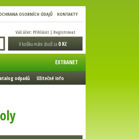
OCHRANA OSOBNÍCH ÚDAJŮ
KONTAKTY
Váš účet:
Přihlásit
|
Registrovat
V košíku máte zboží za
0 Kč
EXTRANET
atalog odpadů
Užitečné info
oly