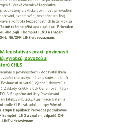
ropská i česká chemická legislativa.
i jsou řešeny praktické povinnosti při uvádění
značování, oznamování, bezpečnostní list).
prava a kontrola bezpečnostních listů "krok za
četně ročního přístupu k aplikaci: Průvodce
ou ekologií + komplet ILNO a značení
ON-LINE/OFF-LINE videozáznam.
á legislativa v praxi: povinnosti
lů, výrobců, dovozců a
utorů CHLS
seminář o povinnostech v dodavatelském
i uvádění chemických látek a směsí na trh či
 Povinnosti uživatelů, výrobců, dovozců a
orů. Základy REACH a CLP. Oznamování látek
ECHA. Bezpečnostní listy. Povolování
í látek, SVHC látky. Klasifikace, balení a
í podle CLP - základní principy.
Včetně
řístupu k aplikaci: Průvodce podnikovou
 + komplet ILNO a značení odpadů. ON-
-LINE videozáznam.