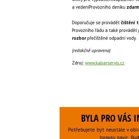
a vedeníProvozního deníku
zdar
Doporučuje se provádět
čištění 
Provozního řádu a také provádět 
rozbor
přečištěné odpadní vody.
(redakčně upraveno)
Zdroj:
www.kaiserservis.cz
BYLA PRO VÁS 
Potřebujete být neustále v obr
bonusy navíc. B