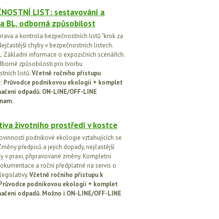
NOSTNÍ LIST: sestavování a
a BL, odborná způsobilost
prava a kontrola bezpečnostních listů "krok za
ejčastější chyby v bezpečnostních listech.
. Základní informace o expozičních scénářích.
dborné způsobilosti pro tvorbu
tních listů.
Včetně ročního přístupu
ci: Průvodce podnikovou ekologií + komplet
načení odpadů. ON-LINE/OFF-LINE
nam.
tiva životního prostředí v kostce
ovinností podnikové ekologie vztahujících se
Změny předpisů a jejich dopady, nejčastější
y v praxi, připravované změny. Kompletní
okumentace a roční předplatné na servis o
egislativy.
Včetně ročního přístupu k
: Průvodce podnikovou ekologií + komplet
načení odpadů. Možno i ON-LINE/OFF-LINE