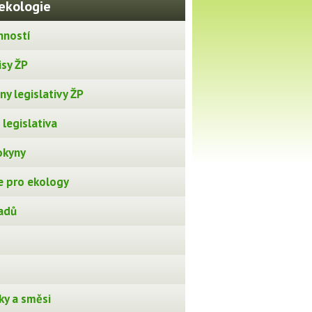
ekologie
nností
isy ŽP
y legislativy ŽP
legislativa
okyny
 pro ekology
adů
ky a směsi