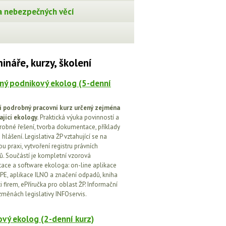
 nebezpečných věcí
ináře, kurzy, školení
ný podnikový ekolog (5-denní
í podrobný pracovní kurz určený zejména
ající ekology.
Praktická výuka povinností a
drobné řešení, tvorba dokumentace, příklady
 hlášení. Legislativa ŽP vztahující se na
u praxi, vytvoření registru právních
. Součástí je kompletní vzorová
ce a software ekologa: on-line aplikace
PE, aplikace ILNO a značení odpadů, kniha
 firem, ePříručka pro oblast ŽP. Informační
změnách legislativy INFOservis.
vý ekolog (2-denní kurz)