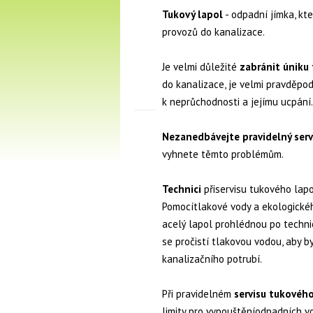
Tukový lapol
- odpadní jímka, kt
provozů do kanalizace.
Je velmi důležité
zabránit úniku
do kanalizace, je velmi pravděpo
k neprůchodnosti a jejímu ucpání.
Nezanedbávejte pravidelný servi
vyhnete těmto problémům.
Technici
přiservisu tukového lapo
Pomocítlakové vody a ekologickéh
acelý lapol prohlédnou po techn
se pročistí tlakovou vodou, aby 
kanalizačního potrubí.
Při pravidelném
servisu tukovéh
limity pro vypouštěníodpadních vo