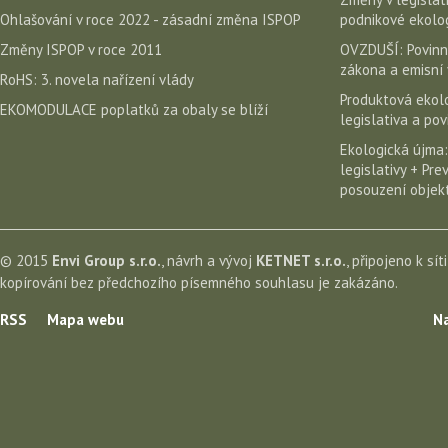
Ohlašování v roce 2022 - zásadní změna ISPOP
podnikové ekolog
Změny ISPOP v roce 2011
OVZDUŠÍ: Povinn
zákona a emisní 
RoHS: 3. novela nařízení vlády
Produktová ekolo
EKOMODULACE poplatků za obaly se blíží
legislativa a po
Ekologická újma:
legislativy + Pr
posouzení objekt
© 2015
Envi Group s.r.o.
, návrh a vývoj
KETNET s.r.o.
, připojeno k sít
kopírování bez předchozího písemného souhlasu je zakázáno.
RSS
Mapa webu
Na