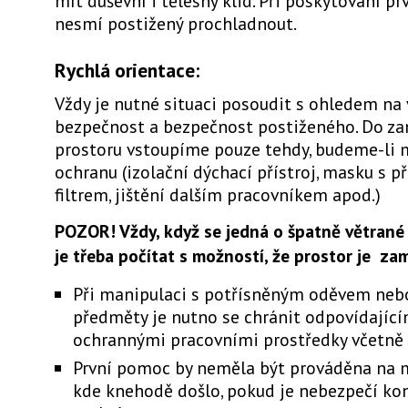
mít duševní i tělesný klid. Při poskytování p
nesmí postižený prochladnout.
Rychlá orientace:
Vždy je nutné situaci posoudit s ohledem na 
bezpečnost a bezpečnost postiženého. Do z
prostoru vstoupíme pouze tehdy, budeme-li m
ochranu (izolační dýchací přístroj, masku s p
filtrem, jištění dalším pracovníkem apod.)
POZOR! Vždy, když se jedná o špatně větrané 
je třeba počítat s možností, že prostor je za
Při manipulaci s potřísněným oděvem neb
předměty je nutno se chránit odpovídajíc
ochrannými pracovními prostředky včetně 
První pomoc by neměla být prováděna na m
kde knehodě došlo, pokud je nebezpečí k