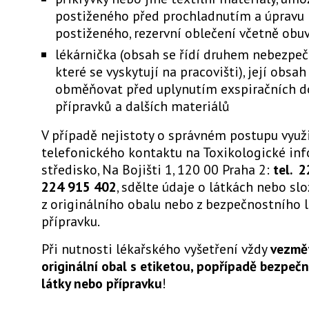
postiženého před prochladnutím a úpravu
postiženého, rezervní oblečení včetně obuv
lékárnička (obsah se řídí druhem nebezpeč
které se vyskytují na pracovišti), její obsah
obměňovat před uplynutím exspiračních d
přípravků a dalších materiálů
V případě nejistoty o správném postupu využ
telefonického kontaktu na Toxikologické in
středisko, Na Bojišti 1, 120 00 Praha 2:
tel. 
224 915 402
, sdělte údaje o látkách nebo sl
z originálního obalu nebo z bezpečnostního l
přípravku.
Při nutnosti lékařského vyšetření vždy
vezmě
originální obal s etiketou, popřípadě bezpečn
látky nebo přípravku
!