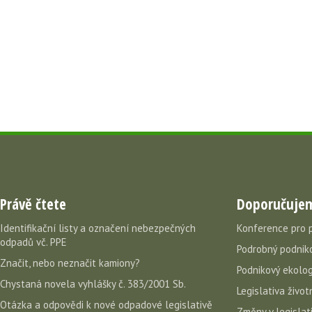
Právě čtete
Doporučuje
Identifikační listy a označení nebezpečných
Konference pro 
odpadů vč. PPE
Podrobný podniko
Značit, nebo neznačit kamiony?
Podnikový ekolog
Chystaná novela vyhlášky č. 383/2001 Sb.
Legislativa život
Otázka a odpovědi k nové odpadové legislativě
Změny v legislati