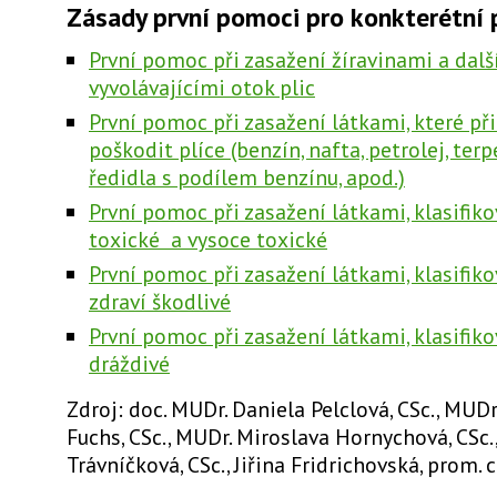
Zásady první pomoci pro konkterétní 
První pomoc při zasažení žíravinami a dalš
vyvolávajícími otok plic
První pomoc při zasažení látkami, které př
poškodit plíce (benzín, nafta, petrolej, te
ředidla s podílem benzínu, apod.)
První pomoc při zasažení látkami, klasifik
toxické a vysoce toxické
První pomoc při zasažení látkami, klasifik
zdraví škodlivé
První pomoc při zasažení látkami, klasifik
dráždivé
Zdroj: doc. MUDr. Daniela Pelclová, CSc., MUDr
Fuchs, CSc., MUDr. Miroslava Hornychová, CSc
Trávníčková, CSc., Jiřina Fridrichovská, prom. 