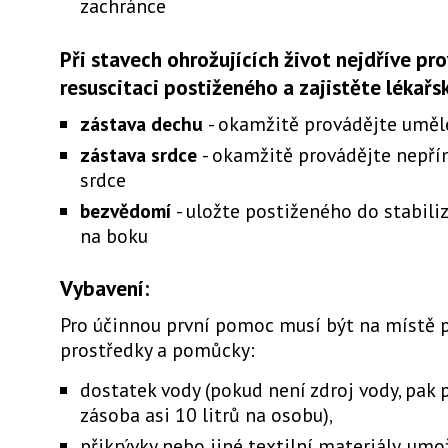
zachránce
Při stavech ohrožujících život nejdříve pr
resuscitaci postiženého a zajistěte lékař
zástava dechu
- okamžitě provádějte uměl
zástava srdce
- okamžitě provádějte nepř
srdce
bezvědomí
- uložte postiženého do stabil
na boku
Vybavení:
Pro účinnou první pomoc musí být na místě 
prostředky a pomůcky:
dostatek vody (pokud není zdroj vody, pak
zásoba asi 10 litrů na osobu),
přikrývky nebo jiné textilní materiály, umo