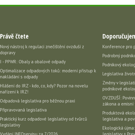
Právě čtete
Doporučuje
Nový nástroj k regulaci znečištění ovzduší z
Konference pro 
dopravy
Podrobný podniko
I - PPWR: Obaly a obalové odpady
Podnikový ekolog
Optimalizace odpadových toků: moderní přístup k
Legislativa život
nakládání s odpady
Změny v legislati
Hlášení do IRZ - kdo, co, kdy? Pozor na novelu
podnikové ekolog
nařízení k IRZ!
OVZDUŠÍ: Povinn
Odpadová legislativa pro běžnou praxi
zákona a emisní 
Připravovaná legislativa
Produktová ekolo
Praktický kurz odpadové legislativy od tvůrců
legislativa a po
legislativy
Ekologická újma:
Vydání INFOservisu za 7/2026
legislativy + Pr