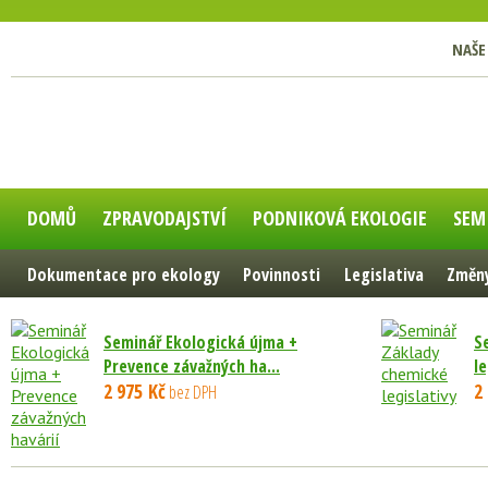
NAŠE
DOMŮ
ZPRAVODAJSTVÍ
PODNIKOVÁ EKOLOGIE
SEM
Dokumentace pro ekology
Povinnosti
Legislativa
Změny
Seminář Ekologická újma +
S
Prevence závažných ha...
le
2 975 Kč
2
bez DPH