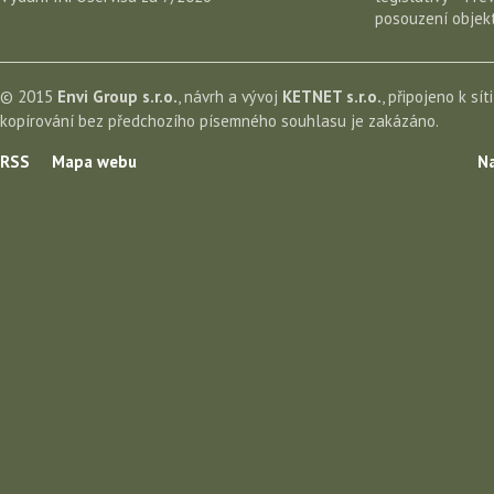
posouzení objekt
© 2015
Envi Group s.r.o.
, návrh a vývoj
KETNET s.r.o.
, připojeno k sít
kopírování bez předchozího písemného souhlasu je zakázáno.
RSS
Mapa webu
Na