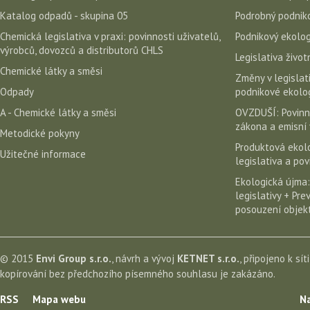
Katalog odpadů - skupina 05
Podrobný podniko
Chemická legislativa v praxi: povinnosti uživatelů,
Podnikový ekolog
výrobců, dovozců a distributorů CHLS
Legislativa život
Chemické látky a směsi
Změny v legislati
Odpady
podnikové ekolog
A - Chemické látky a směsi
OVZDUŠÍ: Povinn
zákona a emisní 
Metodické pokyny
Produktová ekolo
Užitečné informace
legislativa a po
Ekologická újma:
legislativy + Pr
posouzení objekt
© 2015
Envi Group s.r.o.
, návrh a vývoj
KETNET s.r.o.
, připojeno k sít
kopírování bez předchozího písemného souhlasu je zakázáno.
RSS
Mapa webu
Na