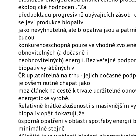
ekologické hodnocení. "Za
předpokladu progresivně ubývajících zásob r
se jeví produkce biopaliv
jako nevyhnutelná, ale biopaliva jsou a patr
budou
konkurenceschopná pouze ve vhodně zvolen
obnovitelných (a dočasně i
neobnovitelných) energií. Bez veřejné podpor
biopaliv vyráběných v
ČR uplatnitelná na trhu - jejich dočasné pod
je ovšem nutné chápat jako
mezičlánek na cestě k trvale udržitelné obno
energetické výrobě.
Relativně krátké zkušenosti s masivnějším v
biopaliv opět dokazují, že
úsporná opatření v oblasti spotřeby energií 
minimálně stejně
důležitá jako v oblasti hledání alternativních