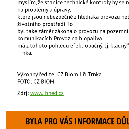
myslím, že stanice technické kontroly by se 
na problémy a úpravy,
které jsou nebezpečné z hlediska provozu ne
životního prostředí. To
byl také záměr zákona o provozu na pozemní
komunikacích. Provoz na biopaliva
má z tohoto pohledu efekt opačný, tj. kladný," 
Trnka.
Výkonný ředitel CZ Biom Jiří Trnka
FOTO: CZ BIOM
Zdrj:
www.ihned.cz
BYLA PRO VÁS INFORMACE DŮL