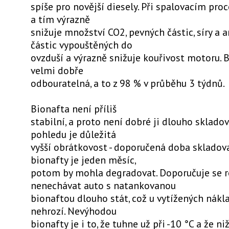
spíše pro novější diesely. Při spalovacím proc
a tím výrazně
snižuje množství CO2, pevných částic, síry a
částic vypouštěných do
ovzduší a výrazně snižuje kouřivost motoru. B
velmi dobře
odbouratelná, a to z 98 % v průběhu 3 týdnů.
Bionafta není příliš
stabilní, a proto není dobré ji dlouho skladov
pohledu je důležitá
vyšší obrátkovost - doporučená doba skladov
bionafty je jeden měsíc,
potom by mohla degradovat. Doporučuje se 
nenechávat auto s natankovanou
bionaftou dlouho stát, což u vytížených nákl
nehrozí. Nevýhodou
bionafty je i to, že tuhne už při -10 °C a že n