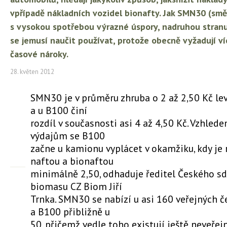
vpřípadě nákladních vozidel bionafty. Jak SMN30 (smě
s vysokou spotřebou výrazné úspory, nadruhou stranu m
se jemusí naučit používat, protože obecně vyžadují ví
časové nároky.
28. květen 2012
SMN30 je v průměru zhruba o 2 až 2,50 Kč lev
a u B100 činí
rozdíl v současnosti asi 4 až 4,50 Kč. Vzhled
výdajům se B100
začne u kamionu vyplácet v okamžiku, kdy je 
naftou a bionaftou
minimálně 2,50, odhaduje ředitel Českého sd
biomasu CZ Biom Jiří
Trnka. SMN30 se nabízí u asi 160 veřejných č
a B100 přibližně u
50, přičemž vedle toho existují ještě neveřej