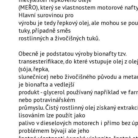
(MEŘO), který se vlastnostem motorové nafty b
Hlavní surovinou pro
výrobu je tedy řepkový olej, ale mohou se použ
tuky, případně směs
rostlinných a živočišných tuků.
Obecně je podstatou výroby bionafty tzv.
transesterifikace, do které vstupuje olej z ole
(sója, řepka,
slunečnice) nebo živočišného původu a meta
je bionafta a vedlejší
produkt - glycerol používaný například ve f
nebo potravinářském
průmyslu. Čistý rostlinný olej získaný extrak
lisováním lze použít jako
palivo v dieselových motorech i přímo bez úp
problémem bývají ale jeho