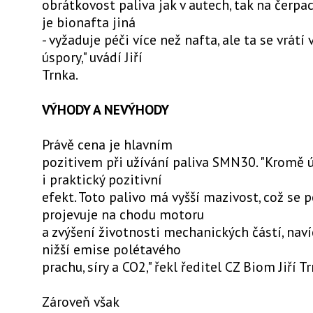
obrátkovost paliva jak v autech, tak na čerpac
je bionafta jiná
- vyžaduje péči více než nafta, ale ta se vrátí
úspory," uvádí Jiří
Trnka.
VÝHODY A NEVÝHODY
Právě cena je hlavním
pozitivem při užívání paliva SMN30. "Kromě ú
i praktický pozitivní
efekt. Toto palivo má vyšší mazivost, což se 
projevuje na chodu motoru
a zvýšení životnosti mechanických částí, nav
nižší emise polétavého
prachu, síry a CO2," řekl ředitel CZ Biom Jiří T
Zároveň však