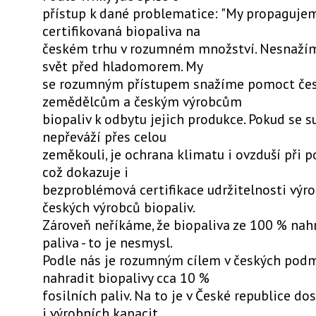
přístup k dané problematice: "My propaguje
certifikovaná biopaliva na
českém trhu v rozumném množství. Nesnažím
svět před hladomorem. My
se rozumným přístupem snažíme pomoct če
zemědělcům a českým výrobcům
biopaliv k odbytu jejich produkce. Pokud se s
nepřeváží přes celou
zeměkouli, je ochrana klimatu i ovzduší při po
což dokazuje i
bezproblémová certifikace udržitelnosti výro
českých výrobců biopaliv.
Zároveň neříkáme, že biopaliva ze 100 % nahr
paliva - to je nesmysl.
Podle nás je rozumným cílem v českých pod
nahradit biopalivy cca 10 %
fosilních paliv. Na to je v České republice do
i výrobních kapacit.