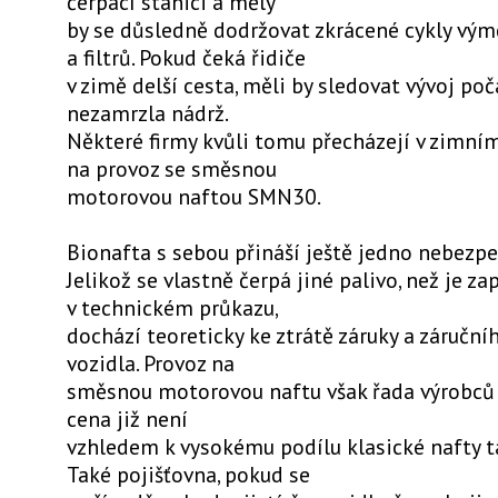
čerpací stanici a měly
by se důsledně dodržovat zkrácené cykly vým
a filtrů. Pokud čeká řidiče
v zimě delší cesta, měli by sledovat vývoj poč
nezamrzla nádrž.
Některé firmy kvůli tomu přecházejí v zimní
na provoz se směsnou
motorovou naftou SMN30.
Bionafta s sebou přináší ještě jedno nebezpe
Jelikož se vlastně čerpá jiné palivo, než je z
v technickém průkazu,
dochází teoreticky ke ztrátě záruky a záruční
vozidla. Provoz na
směsnou motorovou naftu však řada výrobců u
cena již není
vzhledem k vysokému podílu klasické nafty t
Také pojišťovna, pokud se