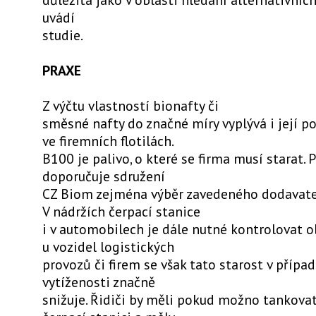
uvádí
studie.
PRAXE
Z výčtu vlastností bionafty či
směsné nafty do značné míry vyplývá i její p
ve firemních flotilách.
B100 je palivo, o které se firma musí starat. 
doporučuje sdružení
CZ Biom zejména výběr zavedeného dodavatel
V nádržích čerpací stanice
i v automobilech je dále nutné kontrolovat o
u vozidel logistických
provozů či firem se však tato starost v přípa
vytíženosti značně
snižuje. Řidiči by měli pokud možno tankovat