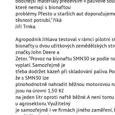
odolnější materiály především v palivové sou
které nemají s bionaftou
problémy. Přesto u starších aut doporučujem
těsnost potrubí," říká
Jiří Trnka.
Agropodnik Jihlava testoval v rámci pilotní s
bionafty u dvou užitkových zemědělských stro
značky John Deere a
Zetor. "Provoz na bionaftu SMN30 se podle n
vyplatí. Samozřejmě je
třeba dodržet kázeň při skladování paliva. Po
že s SMN30 lze
plnohodnotně nahradit běžnou motorovou na
jsou na úrovni 1,50 Kč
na jeden litr oproti naftě běžné. A není tomu
u agrosektoru. Využitelný
je samozřejmě i ve firmách jiného zaměření, k