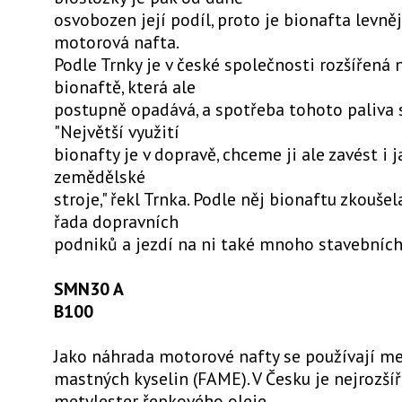
osvobozen její podíl, proto je bionafta levněj
motorová nafta.
Podle Trnky je v české společnosti rozšířená 
bionaftě, která ale
postupně opadává, a spotřeba tohoto paliva s
"Největší využití
bionafty je v dopravě, chceme ji ale zavést i 
zemědělské
stroje," řekl Trnka. Podle něj bionaftu zkoušel
řada dopravních
podniků a jezdí na ni také mnoho stavebních
SMN30 A
B100
Jako náhrada motorové nafty se používají me
mastných kyselin (FAME). V Česku je nejrozšíř
metylester řepkového oleje