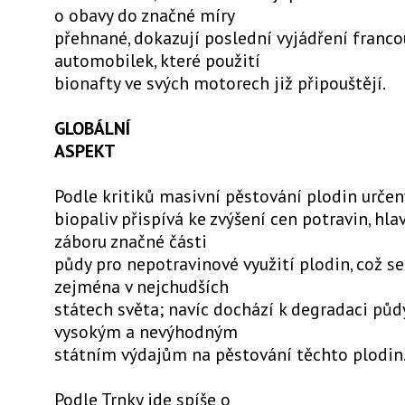
o obavy do značné míry
přehnané, dokazují poslední vyjádření franc
automobilek, které použití
bionafty ve svých motorech již připouštějí.
GLOBÁLNÍ
ASPEKT
Podle kritiků masivní pěstování plodin určen
biopaliv přispívá ke zvýšení cen potravin, hl
záboru značné části
půdy pro nepotravinové využití plodin, což se
zejména v nejchudších
státech světa; navíc dochází k degradaci půdy
vysokým a nevýhodným
státním výdajům na pěstování těchto plodin
Podle Trnky jde spíše o