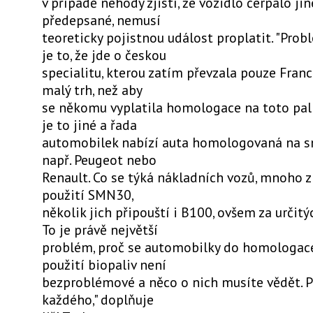
v případě nehody zjistí, že vozidlo čerpalo ji
předepsané, nemusí
teoreticky pojistnou událost proplatit. "Pr
je to, že jde o českou
specialitu, kterou zatím převzala pouze Franci
malý trh, než aby
se někomu vyplatila homologace na toto paliv
je to jiné a řada
automobilek nabízí auta homologovaná na s
např. Peugeot nebo
Renault. Co se týká nákladních vozů, mnoho z
použití SMN30,
několik jich připouští i B100, ovšem za určit
To je právě největší
problém, proč se automobilky do homologace
použití biopaliv není
bezproblémové a něco o nich musíte vědět. P
každého," doplňuje