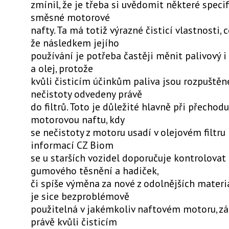
zmínil, že je třeba si uvědomit některé speci
směsné motorové
nafty. Ta má totiž výrazné čisticí vlastnosti,
že následkem jejího
používání je potřeba častěji měnit palivový i o
a olej, protože
kvůli čisticím účinkům paliva jsou rozpuštěn
nečistoty odvedeny právě
do filtrů. Toto je důležité hlavně při přecho
motorovou naftu, kdy
se nečistoty z motoru usadí v olejovém filtru
informací CZ Biom
se u starších vozidel doporučuje kontrolovat
gumového těsnění a hadiček,
či spíše výměna za nové z odolnějších materiá
je sice bezproblémově
použitelná v jakémkoliv naftovém motoru, zá
právě kvůli čisticím