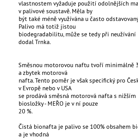
vlastnostem vyžaduje použití odolnějších ma
v palivové soustavě. Měla by
být také méně využívána u často odstavovaný
Palivo má totiž jistou
biodegradabilitu, může se tedy při neužívání r
dodal Trnka.
Směsnou motorovou naftu tvoří minimálně 3
a zbytek motorová
nafta. Tento poměr je však specifický pro Čes
v Evropě nebo v USA
se prodává směsná motorová nafta s nižším
biosložky - MEŘO je v ní pouze
20 %.
Čistá bionafta je palivo se 100% obsahem bi
a je vhodná