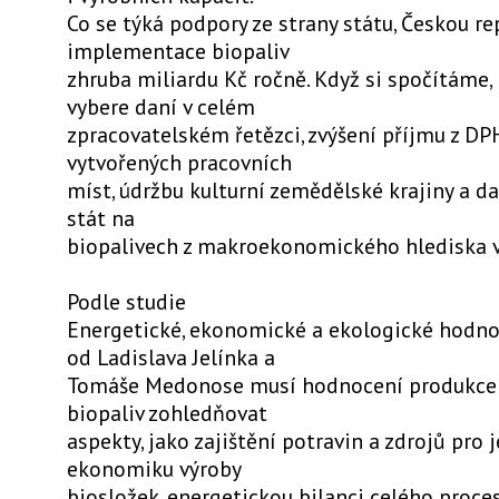
Co se týká podpory ze strany státu, Českou re
implementace biopaliv
zhruba miliardu Kč ročně. Když si spočítáme, 
vybere daní v celém
zpracovatelském řetězci, zvýšení příjmu z DP
vytvořených pracovních
míst, údržbu kulturní zemědělské krajiny a dal
stát na
biopalivech z makroekonomického hlediska v
Podle studie
Energetické, ekonomické a ekologické hodno
od Ladislava Jelínka a
Tomáše Medonose musí hodnocení produkce 
biopaliv zohledňovat
aspekty, jako zajištění potravin a zdrojů pro j
ekonomiku výroby
biosložek, energetickou bilanci celého proce