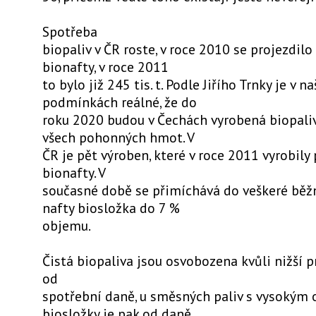
Spotřeba
biopaliv v ČR roste, v roce 2010 se projezdilo 
bionafty, v roce 2011
to bylo již 245 tis. t. Podle Jiřího Trnky je v na
podmínkách reálné, že do
roku 2020 budou v Čechách vyrobená biopaliv
všech pohonných hmot. V
ČR je pět výroben, které v roce 2011 vyrobily p
bionafty. V
současné době se přimíchává do veškeré bě
nafty biosložka do 7 %
objemu.
Čistá biopaliva jsou osvobozena kvůli nižší 
od
spotřební daně, u směsných paliv s vysokým
biosložky je pak od daně