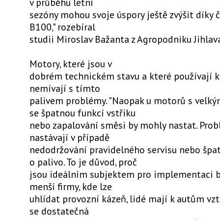
v průběhu letní
sezóny mohou svoje úspory ještě zvýšit díky 
B100," rozebíral
studii Miroslav Bažanta z Agropodniku Jihlav
Motory, které jsou v
dobrém technickém stavu a které používají kv
nemívají s tímto
palivem problémy. "Naopak u motorů s velký
se špatnou funkcí vstřiku
nebo zapalování směsi by mohly nastat. Pro
nastávají v případě
nedodržování pravidelného servisu nebo špa
o palivo. To je důvod, proč
jsou ideálním subjektem pro implementaci b
menší firmy, kde lze
uhlídat provozní kázeň, lidé mají k autům vz
se dostatečná