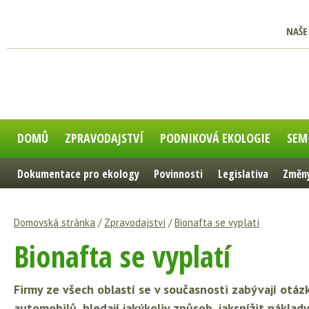
NAŠE
DOMŮ
ZPRAVODAJSTVÍ
PODNIKOVÁ EKOLOGIE
SEM
Dokumentace pro ekology
Povinnosti
Legislativa
Změny
Domovská stránka
/
Zpravodajství
/
Bionafta se vyplatí
Bionafta se vyplatí
Firmy ze všech oblastí se v současnosti zabývají otázko
automobilů, hledají jakýkoliv způsob, jaksnížit náklad