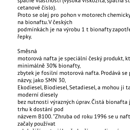
špatné vlastnosti (vysoká viskozita, špatná st
cetanové číslo).
Proto se olej pro pohon v motorech chemicky
na bionaftu. V českých
podmínkách je na výrobu 1 t bionafty zapotře
řepky.
Směsná
motorová nafta je speciální český produkt, kt
minimálně 30% bionafty,
zbytek je fosilní motorová nafta. Prodává se
názvy, jako SMN 30,
Ekodiesel, Biodiesel, Setadiesel, a mohou ji 
moderní diesely
bez nutnosti výrazných úprav. Čistá bionafta
trhu k dostání pod
názvem B100. "Zhruba od roku 1996 se u naf
začaly používat