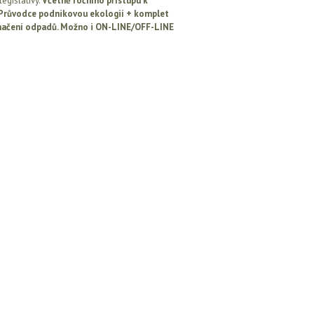
egislativy.
Včetně ročního přístupu k
: Průvodce podnikovou ekologií + komplet
načení odpadů. Možno i ON-LINE/OFF-LINE