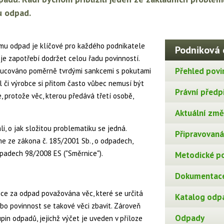
u odpad.
mu odpad je klíčové pro každého podnikatele
Podniková 
 je zapotřebí dodržet celou řadu povinností.
Přehled povi
vynucováno poměrně tvrdými sankcemi s pokutami
el či výrobce si přitom často vůbec nemusí být
Právní předp
e, protože věc, kterou předává třetí osobě,
Aktuální změn
i, o jak složitou problematiku se jedná.
Připravovaná 
e ze zákona č. 185/2001 Sb., o odpadech,
padech 98/2008 ES ("Směrnice").
Metodické p
Dokumentace
ce za odpad považována věc, které se určitá
Katalog odp
o povinnost se takové věci zbavit. Zároveň
Odpady
in odpadů, jejichž výčet je uveden v příloze