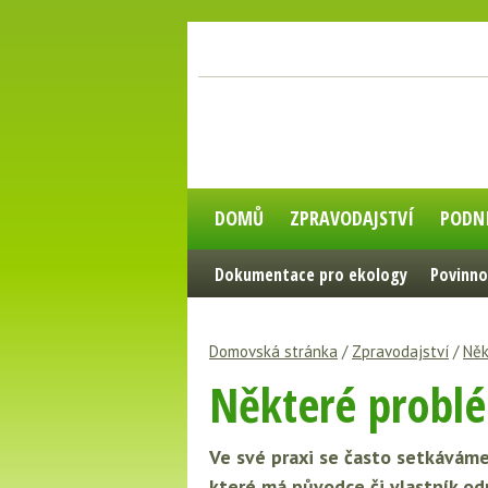
DOMŮ
ZPRAVODAJSTVÍ
PODN
Dokumentace pro ekology
Povinno
Domovská stránka
/
Zpravodajství
/
Něk
Některé problé
Ve své praxi se často setkáváme
které má původce či vlastník od