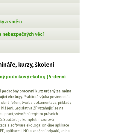
ky a směsi
 nebezpečných věcí
ináře, kurzy, školení
ný podnikový ekolog (5-denní
í podrobný pracovní kurz určený zejména
ající ekology.
Praktická výuka povinností a
drobné řešení, tvorba dokumentace, příklady
 hlášení. Legislativa ŽP vztahující se na
u praxi, vytvoření registru právních
. Součástí je kompletní vzorová
ce a software ekologa: on-line aplikace
PE, aplikace ILNO a značení odpadů, kniha