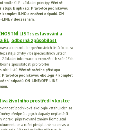
í podle CLP - základní principy.
Včetně
řístupu k aplikaci: Průvodce podnikovou
 + komplet ILNO a značení odpadů. ON-
-LINE videozáznam.
NOSTNÍ LIST: sestavování a
a BL, odborná způsobilost
prava a kontrola bezpečnostních listů "krok za
ejčastější chyby v bezpečnostních listech.
. Základní informace o expozičních scénářích.
dborné způsobilosti pro tvorbu
tních listů.
Včetně ročního přístupu
ci: Průvodce podnikovou ekologií + komplet
načení odpadů. ON-LINE/OFF-LINE
nam.
tiva životního prostředí v kostce
ovinností podnikové ekologie vztahujících se
Změny předpisů a jejich dopady, nejčastější
y v praxi, připravované změny. Kompletní
okumentace a roční předplatné na servis o