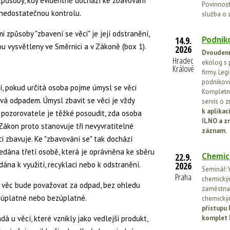
é způsoby, kdy evidentně dochází ke zbavování
Povinnosti
či nedostatečnou kontrolu.
služba o 
mi způsoby "zbavení se věci" je její odstranění,
Podniko
14.9.
ou vysvětleny ve Směrnici a v Zákoně (box 1).
2026
Dvoudenn
Hradec
ekolog s 
Králové
firmy. Leg
podnikovo
í, pokud určitá osoba pojme úmysl se věci
Kompletní
ává odpadem. Úmysl zbavit se věci je vždy
servis o 
k aplika
ho pozorovatele je těžké posoudit, zda osoba
ILNO a z
 Zákon proto stanovuje tři nevyvratitelné
záznam.
i zbavuje. Ke "zbavování se" tak dochází
edána třetí osobě, která je oprávněna ke sběru
Chemic
22.9.
ána k využití, recyklaci nebo k odstranění.
2026
Seminář: V
Praha
chemickými
 věc bude považovat za odpad, bez ohledu
zaměstnan
í úplatné nebo bezúplatné.
chemickým
přístupu 
á u věcí, které vznikly jako vedlejší produkt,
komplet 