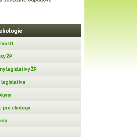
ekologie
nností
isy ŽP
y legislativy ŽP
legislativa
okyny
 pro ekology
adů