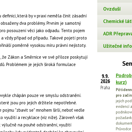
Ovzduší
definici, která by v praxi neměla činit zásadní
Chemické lát
ale obsaženy dva problémy. Prvním je samotný
vý pro posouzení věci jako odpadu. Tento pojem
ADR Přeprava
 a vždy případ od případu. Takové pojetí proto
řináší poměrně vysokou míru právní nejistoty.
Užitečné info
, že Zákon a Směrnice ve své příloze poskytují
Sem
dů. Problémem je jejich široká formulace
Podrob
9.9.
2026
kurz)
Praha
Pětidenn
 obvykle chápán pouze ve smyslu odstranění.
pro začín
jejich po
teré jsou pro jejich držitele nepotřebné.
evidencí a
ce pojmu "zbavit se" mnohem širší, neboť vedle
podnikovo
o využití a recyklace (viz níže). Zároveň však
požadavků
dokumenta
 výlučně na pouhé odstranění, využití
Průvodce 