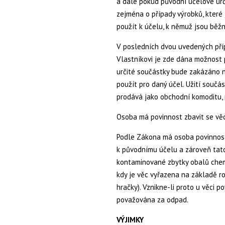
a dále pokud původní účelové urč
zejména o případy výrobků, které 
použít k účelu, k němuž jsou běžn
V posledních dvou uvedených pří
Vlastníkovi je zde dána možnost p
určité součástky bude zakázáno n
použít pro daný účel. Užití součá
prodává jako obchodní komoditu, 
Osoba má povinnost zbavit se věc
Podle Zákona má osoba povinnost 
k původnímu účelu a zároveň tato 
kontaminované zbytky obalů chemik
kdy je věc vyřazena na základě r
hračky). Vznikne-li proto u věci p
považována za odpad.
VÝJIMKY