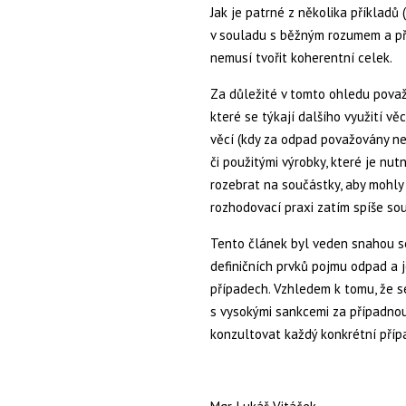
Jak je patrné z několika příkladů 
v souladu s běžným rozumem a při
nemusí tvořit koherentní celek.
Za důležité v tomto ohledu považ
které se týkají dalšího využití v
věcí (kdy za odpad považovány ne
či použitými výrobky, které je nutn
rozebrat na součástky, aby mohly
rozhodovací praxi zatím spíše sou
Tento článek byl veden snahou 
definičních prvků pojmu odpad a j
případech. Vzhledem k tomu, že s
s vysokými sankcemi za případnou
konzultovat každý konkrétní příp