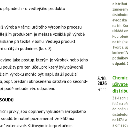
distribut
u případech - u vedlejšího produktu
zaměřený 
distributo
evropská 
na trh. Ku
ejíž výroba v rámci určitého výrobního procesu
ukládá ev
dlejším produktem je melasa vzniklá při výrobě
Podrobněj
získané při těžbě v lomu. Vedlejší produkt
na trh (o
Tvorba, ú
í určitých podmínek (box 2).
krokem".
V
podnikov
nováno jako postup, kterým je výrobek nebo jeho
odpadů. 
 použity pro ten účel, pro který byly původně
itím výrobku mohlo být např. další použití
Chemick
5.10.
ů, popř. předání obnošeného šatstva do second-
2026
uživate
o případě nebude věc odpadem.
Praha
distrib
Základní 
 SOUDŮ
řetězci př
do oběhu.
niční prvky jsou doplněny výkladem Evropského
distribut
h soudů. Je nutné poznamenat, že ESD má
na MZd a 
se" extenzivně. Klíčovým interpretačním
a omezován