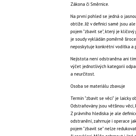
Zákona či Směrnice.
Na první pohled se jedná o jasnou 
obtíže. Již v definici samé jsou 
pojem "zbavit se", který je klíčo
je soudy vykládán poměrně široce
neposkytuje konkrétní vodítka a p
Nejistota není odstraněna ani tím
výčet jednotlivých kategorií odpa
a neurčitost.
Osoba se materiálu zbavuje
Termín "zbavit se věci" je laicky
Odstraňovány jsou většinou věci, k
Z právního hlediska je ale defini
odstranění, zahrnuje i operace jak
pojem "zbavit se" nelze redukovat