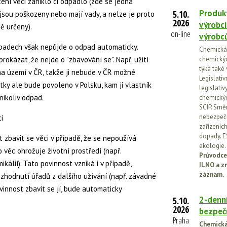
ení věci zaniklo či odpadlo (zde se jedná
Produkt
5.10.
jsou poškozeny nebo mají vady, a nelze je proto
2026
výrobcí
ě určeny).
on-line
výrobc
padech však nepůjde o odpad automaticky.
Chemická l
rokázat, že nejde o "zbavování se". Např. užití
chemickýc
týká také
a území v ČR, takže ji nebude v ČR možné
Legislati
stky ale bude povoleno v Polsku, kam ji vlastník
legislati
nikoliv odpad.
chemickýc
SCIP. Smě
nebezpečn
i
zařízeníc
dopady. E
zbavit se věci v případě, že se nepoužívá
ekologie.
věc ohrožuje životní prostředí (např.
Průvodce
álií). Tato povinnost vzniká i v případě,
ILNO a z
záznam.
ozhodnutí úřadů z dalšího užívání (např. závadné
ovinnost zbavit se jí, bude automaticky
2-denní
5.10.
2026
bezpečn
Praha
Chemická 