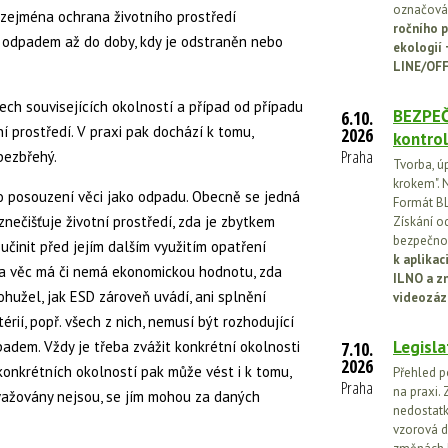
označován
e zejména ochrana životního prostředí
ročního p
 odpadem až do doby, kdy je odstraněn nebo
ekologií
LINE/OFF
ech souvisejících okolností a případ od případu
BEZPEČ
6.10.
ní prostředí. V praxi pak dochází k tomu,
2026
kontrol
Praha
 bezbřehý.
Tvorba, ú
krokem". N
ro posouzení věci jako odpadu. Obecně se jedná
Formát BL
znečišťuje životní prostředí, zda je zbytkem
Získání o
bezpečnos
učinit před jejím dalším využitím opatření
k aplika
zda věc má či nemá ekonomickou hodnotu, zda
ILNO a z
hužel, jak ESD zároveň uvádí, ani splnění
videozáz
érií, popř. všech z nich, nemusí být rozhodující
Legisla
dpadem. Vždy je třeba zvážit konkrétní okolnosti
7.10.
2026
konkrétních okolností pak může vést i k tomu,
Přehled p
Praha
na praxi. 
važovány nejsou, se jím mohou za daných
nedostatk
vzorová d