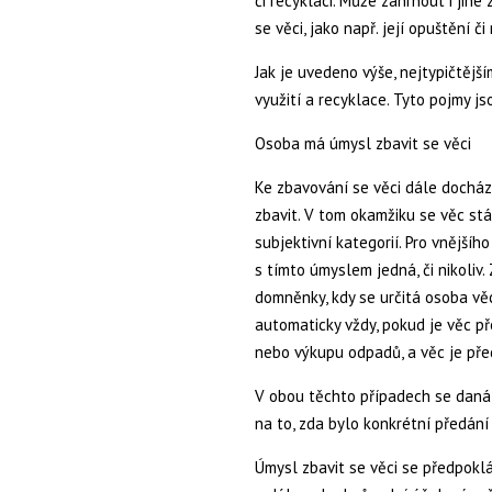
či recyklaci. Může zahrnout i jin
se věci, jako např. její opuštění 
Jak je uvedeno výše, nejtypičtější
využití a recyklace. Tyto pojmy js
Osoba má úmysl zbavit se věci
Ke zbavování se věci dále docház
zbavit. V tom okamžiku se věc st
subjektivní kategorií. Pro vnější
s tímto úmyslem jedná, či nikoliv.
domněnky, kdy se určitá osoba věc
automaticky vždy, pokud je věc př
nebo výkupu odpadů, a věc je před
V obou těchto případech se daná
na to, zda bylo konkrétní předán
Úmysl zbavit se věci se předpoklád