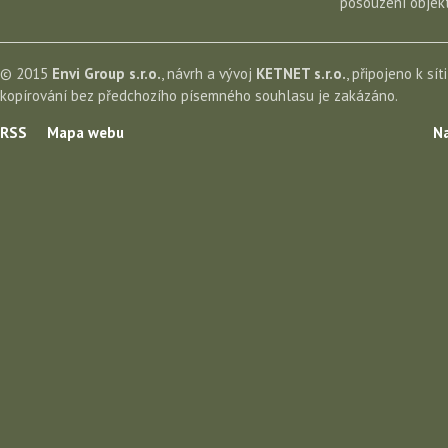
posouzení objekt
© 2015
Envi Group s.r.o.
, návrh a vývoj
KETNET s.r.o.
, připojeno k sít
kopírování bez předchozího písemného souhlasu je zakázáno.
RSS
Mapa webu
Na