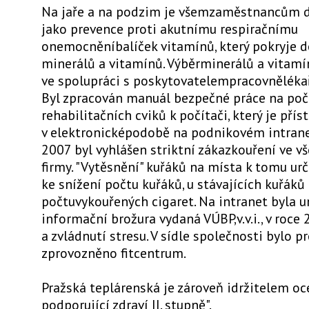
Na jaře a na podzim je všemzaměstnancům d
jako prevence proti akutnímu respiračnímu
onemocněníbalíček vitamínů, který pokryje 
minerálů a vitamínů. Výběrminerálů a vitamí
ve spolupráci s poskytovatelempracovnělékař
Byl zpracován manuál bezpečné práce na počí
rehabilitačních cviků k počítači, který je přís
v elektronicképodobě na podnikovém intrane
2007 byl vyhlášen striktní zákazkouření ve v
firmy. "Vytěsnění" kuřáků na místa k tomu ur
ke snížení počtu kuřáků, u stávajících kuřáků
počtuvykouřených cigaret. Na intranet byla 
informační brožura vydaná VÚBP,v.v.i., v roce
a zvládnutí stresu. V sídle společnosti bylo
zprovozněno fitcentrum.
Pražská teplárenská je zároveň idržitelem oc
podporující zdraví II. stupně".