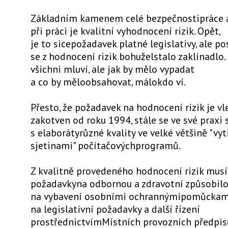
Základním kamenem celé bezpečnostipráce a
při práci je kvalitní vyhodnocení rizik. Opět,
je to sicepožadavek platné legislativy, ale 
se z hodnocení rizik bohuželstalo zaklínadlo.
všichni mluví, ale jak by mělo vypadat
a co by měloobsahovat, málokdo ví.
Přesto, že požadavek na hodnocení rizik je vl
zakotven od roku 1994, stále se ve své praxi
s elaborátyrůzné kvality ve velké většině "vy
sjetinami" počítačovýchprogramů.
Z kvalitně provedeného hodnocení rizik musí
požadavkyna odbornou a zdravotní způsobilo
na vybavení osobními ochrannýmipomůckami
na legislativní požadavky a další řízení
prostřednictvímMístních provozních předpis