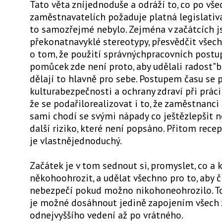
Tato věta zníjednoduše a odráží to, co po vše
zaměstnavatelích požaduje platná legislativa
to samozřejmé nebylo. Zejména v začátcích 
překonatnavyklé stereotypy, přesvědčit vše
o tom, že použití správnýchpracovních post
pomůcek zde není proto, aby udělali radost"b
dělají to hlavně pro sebe. Postupem času se
kulturabezpečnosti a ochrany zdraví při práci 
že se podařilorealizovat i to, že zaměstnanci
sami chodí se svými nápady co ještězlepšit 
další riziko, které není popsáno. Přitom recep
je vlastnějednoduchý.
Začátek je v tom sednout si, promyslet, co a
někohoohrozit, a udělat všechno pro to, aby č
nebezpečí pokud možno nikohoneohrozilo. To
je možné dosáhnout jedině zapojením všech
odnejvyššího vedení až po vrátného.