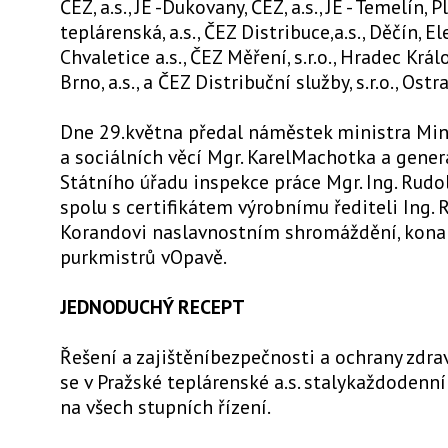
ČEZ, a.s., JE -Dukovany, ČEZ, a.s., JE - Temelín, 
teplárenská, a.s., ČEZ Distribuce,a.s., Děčín, E
Chvaletice a.s., ČEZ Měření, s.r.o., Hradec Král
Brno, a.s., a ČEZ Distribuční služby, s.r.o., Ostr
Dne 29.května předal náměstek ministra Min
a sociálních věcí Mgr. KarelMachotka a gener
Státního úřadu inspekce práce Mgr. Ing. Rud
spolu s certifikátem výrobnímu řediteli Ing.
Korandovi naslavnostním shromáždění, kona
purkmistrů vOpavě.
JEDNODUCHÝ RECEPT
Řešení a zajištěníbezpečnosti a ochrany zdrav
se v Pražské teplárenské a.s. stalykaždoden
na všech stupních řízení.