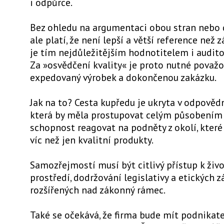
i odpůrce.
Bez ohledu na argumentaci obou stran nebo d
ale platí, že není lepší a větší reference než z
je tím nejdůležitějším hodnotitelem i audit
Za »osvědčení kvality« je proto nutné považ
expedovaný výrobek a dokončenou zakázku.
Jak na to? Cesta kupředu je ukryta v odpovědn
která by měla prostupovat celým působením f
schopnost reagovat na podněty z okolí, kter
víc než jen kvalitní produkty.
Samozřejmostí musí být citlivý přístup k ži
prostředí, dodržování legislativy a etických z
rozšířených nad zákonný rámec.
Také se očekává, že firma bude mít podnikat