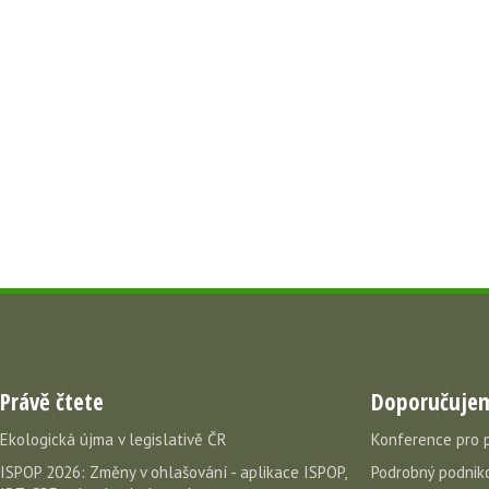
Právě čtete
Doporučuje
Ekologická újma v legislativě ČR
Konference pro 
ISPOP 2026: Změny v ohlašování - aplikace ISPOP,
Podrobný podniko