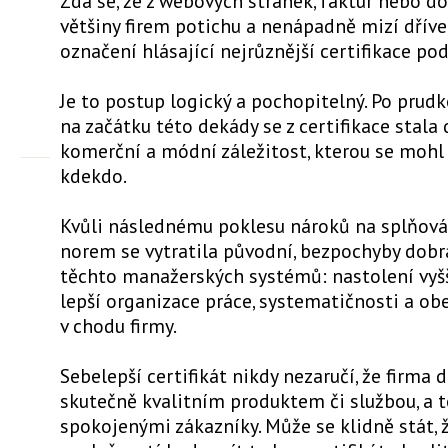
Zdá se, že z webových stránek, faktur nebo d
většiny firem potichu a nenápadně mizí dříve
označení hlásající nejrůznější certifikace pod
Je to postup logický a pochopitelný. Po prud
na začátku této dekády se z certifikace stala
komerční a módní záležitost, kterou se mohl
kdekdo.
Kvůli následnému poklesu nároků na splňov
norem se vytratila původní, bezpochyby dob
těchto manažerských systémů: nastolení vyšš
lepší organizace práce, systematičnosti a ob
v chodu firmy.
Sebelepší certifikát nikdy nezaručí, že firma 
skutečně kvalitním produktem či službou, a 
spokojenými zákazníky. Může se klidně stát, 