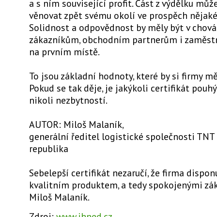
a s ním související profit. Část z výdělku mů
věnovat zpět svému okolí ve prospěch nějaké 
Solidnost a odpovědnost by měly být v chová
zákazníkům, obchodním partnerům i zaměs
na prvním místě.
To jsou základní hodnoty, které by si firmy mě
Pokud se tak děje, je jakýkoli certifikát pou
nikoli nezbytností.
AUTOR: Miloš Malaník,
generální ředitel logistické společnosti TNT
republika
Sebelepší certifikát nezaručí, že firma dispo
kvalitním produktem, a tedy spokojenými zák
Miloš Malaník.
Zdroj:
www.ihned.cz