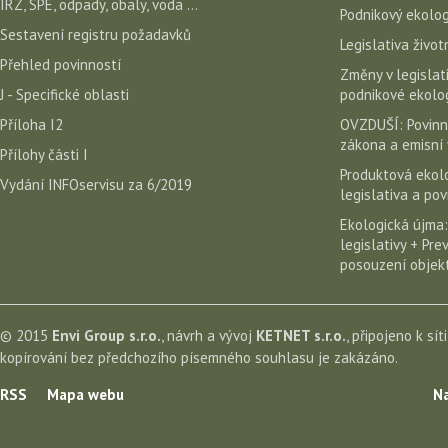
IRZ, SPE, odpady, obaly, voda ...
Podnikový ekolog
Sestavení registru požadavků
Legislativa život
Přehled povinností
Změny v legislati
J - Specifické oblasti
podnikové ekolog
Příloha I2
OVZDUŠÍ: Povinn
zákona a emisní 
Přílohy části I
Produktová ekolo
Vydání INFOservisu za 6/2019
legislativa a po
Ekologická újma:
legislativy + Pr
posouzení objekt
© 2015
Envi Group s.r.o.
, návrh a vývoj
KETNET s.r.o.
, připojeno k sít
kopírování bez předchozího písemného souhlasu je zakázáno.
RSS
Mapa webu
Na