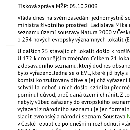
Tisková zpráva MŽP: 05.10.2009
Vláda dnes na svém zasedání jednomyslně sc
ministra životního prostředí Ladislava Mika 
seznamu území soustavy Natura 2000 v České
o 234 nových evropsky významných lokalit (E
U dalších 25 stávajících lokalit došlo k rozšíř
U 172 k drobnějším změnám. Celkem 21 lokal
z dosavadního seznamu, který dodnes obsahov
bylo vyřazeno. Jedná se o EVL, které již byly 
komisí konzultovány dříve a jejichž vyřazení
schválila, neboť u nich došlo k zániku předmět
pominul důvod, proč daná území chránit. Z t
nebyly vůbec zařazeny do evropského seznamu
vyřazení z národního seznamu je jen formáln
sladit evropský a národní seznam. Soustava
N
v České republice po dnešním rozhodnutí vlá