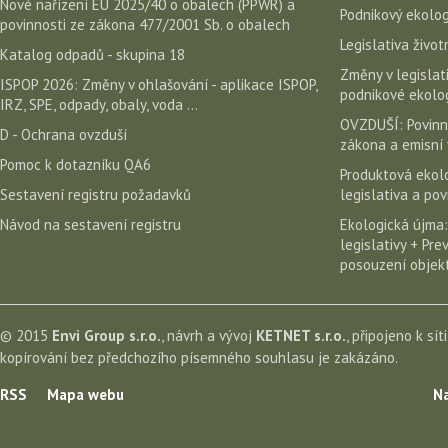
Nové nařízení EU 2025/40 o obalech (PPWR) a
Podnikový ekolog
povinnosti ze zákona 477/2001 Sb. o obalech
Legislativa život
Katalog odpadů - skupina 18
Změny v legislati
ISPOP 2026: Změny v ohlašování - aplikace ISPOP,
podnikové ekolog
IRZ, SPE, odpady, obaly, voda ...
OVZDUŠÍ: Povinn
D - Ochrana ovzduší
zákona a emisní 
Pomoc k dotazníku QA6
Produktová ekolo
Sestavení registru požadavků
legislativa a po
Návod na sestavení registru
Ekologická újma:
legislativy + Pr
posouzení objekt
© 2015
Envi Group s.r.o.
, návrh a vývoj
KETNET s.r.o.
, připojeno k sít
kopírování bez předchozího písemného souhlasu je zakázáno.
RSS
Mapa webu
Na