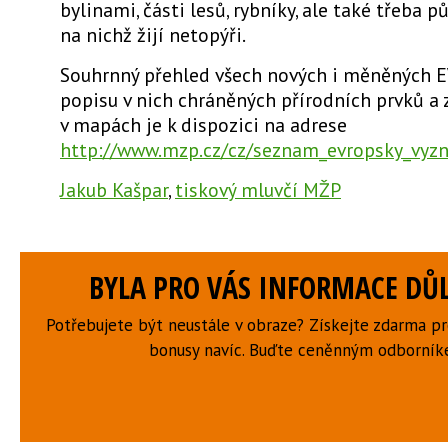
bylinami, části lesů, rybníky, ale také třeba p
na nichž žijí netopýři.
Souhrnný přehled všech nových i měněných E
popisu v nich chráněných přírodních prvků a 
v mapách je k dispozici na adrese
http://www.mzp.cz/cz/seznam_evropsky_vyz
Jakub Kašpar
,
tiskový mluvčí MŽP
BYLA PRO VÁS INFORMACE DŮL
Potřebujete být neustále v obraze? Získejte zdarma p
bonusy navíc. Buďte ceněnným odborní