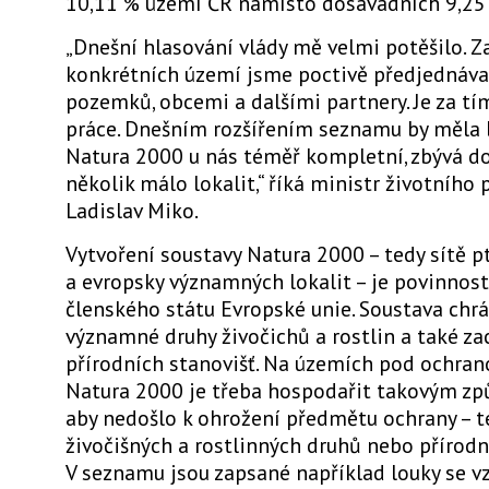
10,11 % území ČR namísto dosavadních 9,25
„Dnešní hlasování vlády mě velmi potěšilo. Z
konkrétních území jsme poctivě předjednával
pozemků, obcemi a dalšími partnery. Je za tí
práce. Dnešním rozšířením seznamu by měla 
Natura 2000 u nás téměř kompletní, zbývá d
několik málo lokalit,“ říká ministr životního 
Ladislav Miko.
Vytvoření soustavy Natura 2000 – tedy sítě p
a evropsky významných lokalit – je povinnos
členského státu Evropské unie. Soustava chrá
významné druhy živočichů a rostlin a také za
přírodních stanovišť. Na územích pod ochran
Natura 2000 je třeba hospodařit takovým z
aby nedošlo k ohrožení předmětu ochrany – 
živočišných a rostlinných druhů nebo přírodní
V seznamu jsou zapsané například louky se 