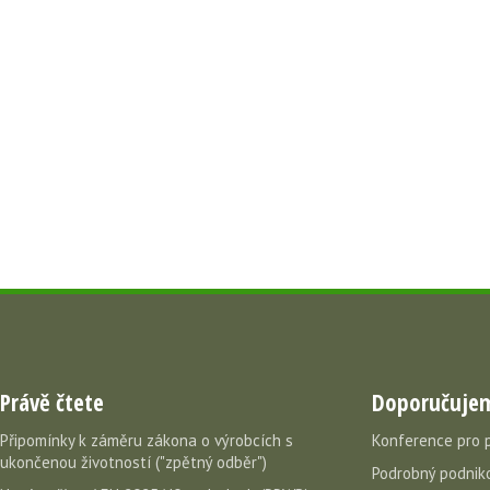
Právě čtete
Doporučuje
Připomínky k záměru zákona o výrobcích s
Konference pro 
ukončenou životností ("zpětný odběr")
Podrobný podniko