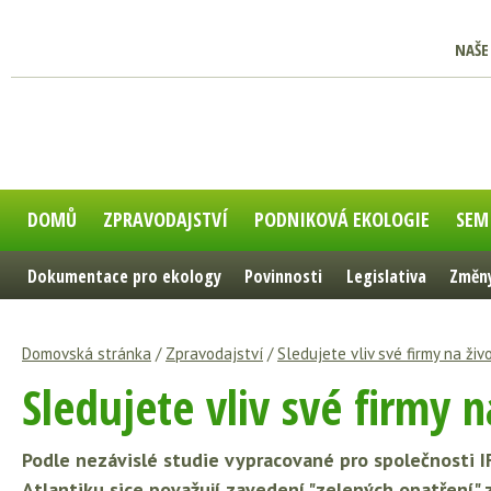
NAŠE
DOMŮ
ZPRAVODAJSTVÍ
PODNIKOVÁ EKOLOGIE
SEM
Dokumentace pro ekology
Povinnosti
Legislativa
Změny
Domovská stránka
/
Zpravodajství
/
Sledujete vliv své firmy na živ
Sledujete vliv své firmy n
Podle nezávislé studie vypracované pro společnosti I
Atlantiku sice považují zavedení "zelených opatření" 