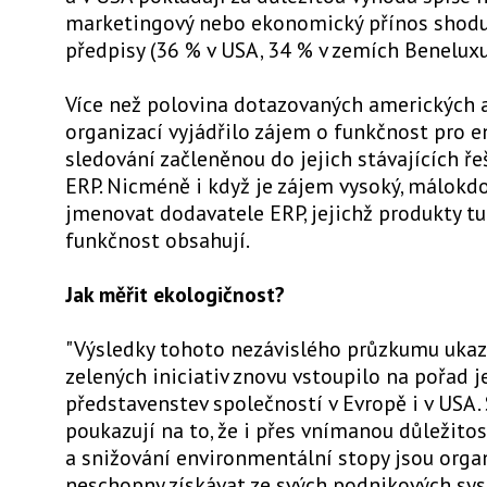
marketingový nebo ekonomický přínos shodu
předpisy (36 % v USA, 34 % v zemích Beneluxu
Více než polovina dotazovaných amerických 
organizací vyjádřilo zájem o funkčnost pro 
sledování začleněnou do jejich stávajících ře
ERP. Nicméně i když je zájem vysoký, málokd
jmenovat dodavatele ERP, jejichž produkty t
funkčnost obsahují.
Jak měřit ekologičnost?
"Výsledky tohoto nezávislého průzkumu ukazu
zelených iniciativ znovu vstoupilo na pořad 
představenstev společností v Evropě i v USA. 
poukazují na to, že i přes vnímanou důležito
a snižování environmentální stopy jsou orga
neschopny získávat ze svých podnikových sy