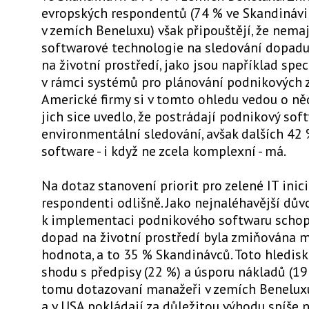
evropských respondentů (74 % ve Skandinávi
v zemích Beneluxu) však připouštějí, že nema
softwarové technologie na sledování dopadu
na životní prostředí, jako jsou například spec
v rámci systémů pro plánování podnikových z
Americké firmy si v tomto ohledu vedou o ně
jich sice uvedlo, že postrádají podnikový sof
environmentální sledování, avšak dalších 42
software - i když ne zcela komplexní - má.
Na dotaz stanovení priorit pro zelené IT inic
respondenti odlišně. Jako nejnaléhavější dův
k implementaci podnikového softwaru scho
dopad na životní prostředí byla zmiňována 
hodnota, a to 35 % Skandinávců. Toto hledisk
shodu s předpisy (22 %) a úsporu nákladů (19
tomu dotazovaní manažeři v zemích Benelux
a v USA pokládají za důležitou výhodu spíše 