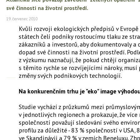
své činnosti na životní prostředí.
19. červenec 2010
Kvůli rozvoji ekologických předpisů v Evropě
státech čelí podniky rostoucímu tlaku ze stra
zákazníků a investorů, aby dokumentovaly a
dopad své činnosti na životní prostředí. Podl
z výzkumu naznačují, že pokud chtějí organiz
s těmito rychle se rozvíjejícími nároky, musí
změny svých podnikových technologií.
Na konkurenčním trhu je "eko" image výhodo
Studie vychází z průzkumů mezi průmyslový
v jednotlivých regionech a prokazuje, že více 
společností považují sledování svého envir
profilu za důležité - 83 % společností v USA, 
ve Skandinávii a 79 % v zemích Beneluxu. Zhru