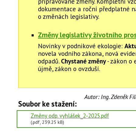
připravované změny. Kompletní vz
dokumentace a roční předplatné na
o změnách legislativy.
Změny legislativy životního pro
Novinky v podnikové ekologie:
Akt
novela vodního zákona, nová evid
odpadů.
Chystané změny
- zákon o 
újmě, zákon o ovzduší.
Autor:
Ing. Zdeněk F
Soubor ke stažení:
Změny odp. vyhlášek_2-2025.pdf
(.pdf, 239.25 kB)