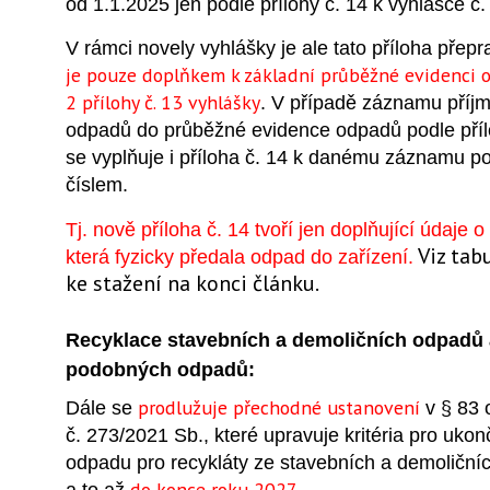
od 1.1.2025 jen podle přílohy č. 14 k vyhlášce č
V rámci novely vyhlášky je ale tato příloha pře
je pouze doplňkem k základní průběžné evidenci o
2 přílohy č. 13 vyhlášky
. V případě záznamu příj
odpadů do průběžné evidence odpadů podle příl
se vyplňuje i příloha č. 14 k danému záznamu 
číslem.
Tj. nově příloha č. 14 tvoří jen doplňující údaje 
Viz tab
která fyzicky předala odpad do zařízení.
ke stažení na konci článku.
Recyklace stavebních a demoličních odpadů 
podobných odpadů:
prodlužuje přechodné ustanovení
Dále se
v § 83 
č. 273/2021 Sb., které upravuje kritéria pro uko
odpadu pro recykláty ze stavebních a demoliční
do konce roku 2027
a to až
.