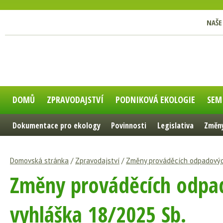
NAŠE
DOMŮ
ZPRAVODAJSTVÍ
PODNIKOVÁ EKOLOGIE
SEM
Dokumentace pro ekology
Povinnosti
Legislativa
Změny
Domovská stránka
/
Zpravodajství
/
Změny prováděcích odpadových
Změny prováděcích odpado
vyhláška 18/2025 Sb.