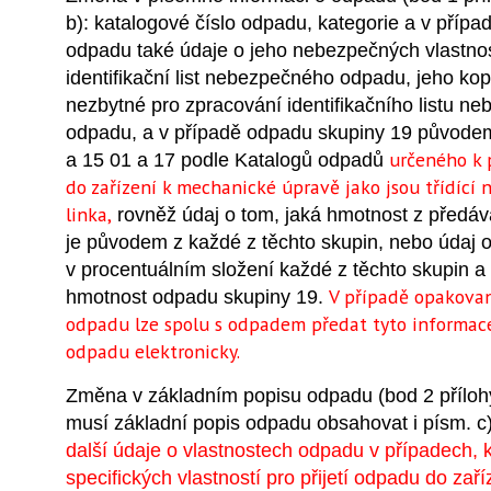
b):
katalogové číslo odpadu, kategorie a v příp
odpadu také údaje o jeho nebezpečných vlastnos
identifikační list nebezpečného odpadu, jeho kop
nezbytné pro zpracování identifikačního listu n
odpadu, a v případě odpadu skupiny 19 původe
určeného k 
a 15 01 a 17 podle Katalogů odpadů
do zařízení k mechanické úpravě jako jsou třídící 
linka,
rovněž údaj o tom, jaká hmotnost z před
je původem z každé z těchto skupin, nebo údaj 
v procentuálním složení každé z těchto skupin a
V případě opakova
hmotnost odpadu skupiny 19.
odpadu lze spolu s odpadem předat tyto informac
odpadu elektronicky.
Změna v základním popisu odpadu (bod 2 přílohy
musí základní popis odpadu obsahovat i písm. c) 
další údaje o vlastnostech odpadu v případech, 
specifických vlastností pro přijetí odpadu do zaří