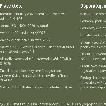
Právě čtete
Doporučuje
Identifikační listy a označení nebezpečných
Konference pro 
odpadů vč. PPE
Podrobný podniko
Norma ISO 14001:2026 vydána!
Podnikový ekolog
Vydání INFOservisu za 4/2026
Legislativa život
Změny v legislativě: březen 2026
Změny v legislati
Nařízení EUDR krok za krokem: jak připravit firmu
podnikové ekolog
na nové požadavky EU
OVZDUŠÍ: Povinn
Aktualizované vydání otázky/odpovědi PPWR k 1.
zákona a emisní 
8. 2026
Produktová ekolo
Zmeškali jste konečný termín registrace
legislativa a po
zavedených chemických látek podle nařízení
Ekologická újma:
REACH?
legislativy + Pr
Nařízení EU o obalech a zákon o obalech: 2026
posouzení objekt
© 2015
Envi Group s.r.o.
, návrh a vývoj
KETNET s.r.o.
, připojeno k sít