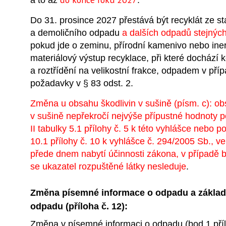
Do 31. prosince 2027 přestává být recyklát ze s
a demoličního odpadu
a dalších odpadů stejných
pokud jde o zeminu, přírodní kamenivo nebo iner
materiálový výstup recyklace, při které dochází 
a roztřídění na velikostní frakce, odpadem v příp
požadavky v § 83 odst. 2.
Změna u obsahu škodlivin v sušině (písm. c):
ob
v sušině nepřekročí nejvýše přípustné hodnoty p
II tabulky 5.1 přílohy č. 5 k této vyhlášce nebo po
10.1 přílohy č. 10 k vyhlášce č. 294/2005 Sb., v
přede dnem nabytí účinnosti zákona, v případě 
se ukazatel rozpuštěné látky nesleduje
.
Změna písemné informace o odpadu a základ
odpadu (příloha č. 12):
Změna v písemné informaci o odpadu (bod 1 příl