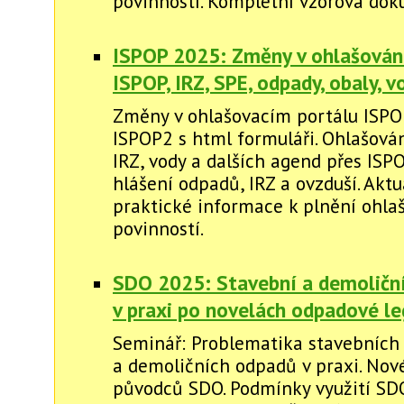
povinností. Kompletní vzorová do
ISPOP 2025: Změny v ohlašování
ISPOP, IRZ, SPE, odpady, obaly, vo
Změny v ohlašovacím portálu ISPO
ISPOP2 s html formuláři. Ohlašová
IRZ, vody a dalších agend přes ISP
hlášení odpadů, IRZ a ovzduší. Aktu
praktické informace k plnění ohla
povinností.
SDO 2025: Stavební a demoličn
v praxi po novelách odpadové le
Seminář: Problematika stavebních
a demoličních odpadů v praxi. Nov
původců SDO. Podmínky využití SDO