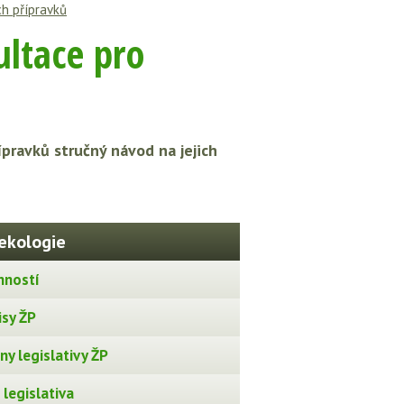
h přípravků
ltace pro
řípravků stručný návod na jejich
ekologie
nností
isy ŽP
y legislativy ŽP
legislativa