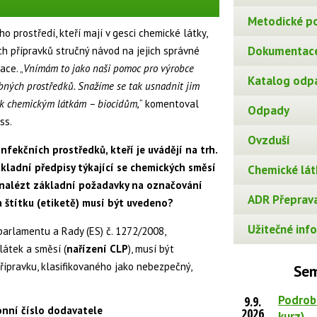
Metodické p
o prostředí, kteří mají v gesci chemické látky,
Dokumentace
ích přípravků stručný návod na jejich správné
ace. „
Vnímám to jako naši pomoc pro výrobce
Katalog odp
ebných prostředků. Snažíme se tak usnadnit jim
se k chemickým látkám – biocidům,
“ komentoval
Odpady
ss.
Ovzduší
nfekčních prostředků, kteří je uvádějí na trh.
kladní předpisy týkající se chemických směsí
Chemické lát
e nalézt základní požadavky na označování
ADR Přeprava
a štítku (etiketě) musí být uvedeno?
Užitečné info
parlamentu a Rady (ES) č. 1272/2008,
 látek a směsí (
nařízení CLP
), musí být
řípravku, klasifikovaného jako nebezpečný,
Sem
Podrob
9.9.
onní číslo dodavatele
2026
kurz)