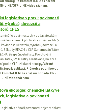
ou ekologií + komplet ILNO a značení
ON-LINE/OFF-LINE videozáznam.
á legislativa v praxi: povinnosti
lů, výrobců, dovozců a
utorů CHLS
seminář o povinnostech v dodavatelském
i uvádění chemických látek a směsí na trh či
 Povinnosti uživatelů, výrobců, dovozců a
orů. Základy REACH a CLP. Oznamování látek
ECHA. Bezpečnostní listy. Povolování
í látek, SVHC látky. Klasifikace, balení a
í podle CLP - základní principy.
Včetně
řístupu k aplikaci: Průvodce podnikovou
 + komplet ILNO a značení odpadů. ON-
-LINE videozáznam.
ová ekologie: chemické látky ve
ch, legislativa a povinnosti
ů
egislativa přináší povinnosti nejen v oblasti