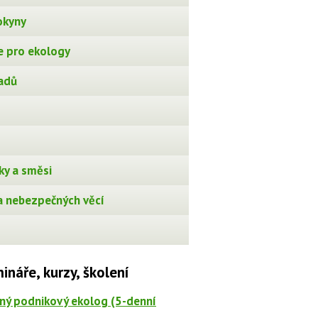
okyny
 pro ekology
adů
ky a směsi
 nebezpečných věcí
ináře, kurzy, školení
ný podnikový ekolog (5-denní