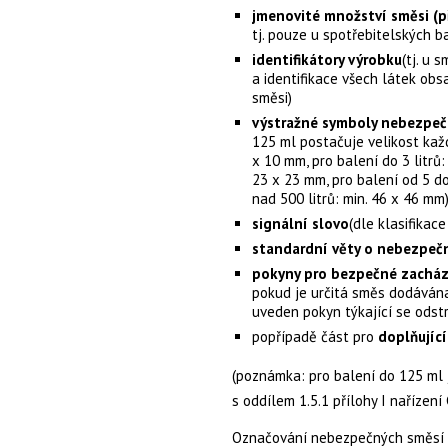
jmenovité množství směsi (p
tj. pouze u spotřebitelských b
identifikátory výrobku
(tj. u 
a identifikace všech látek obsa
směsi)
výstražné symboly nebezpeč
125 ml postačuje velikost ka
x 10 mm, pro balení do 3 litrů:
23 x 23 mm, pro balení od 5 do
nad 500 litrů: min. 46 x 46 mm
signální slovo
(dle klasifikac
standardní věty o nebezpeč
pokyny pro bezpečné zachá
pokud je určitá směs dodávána 
uveden pokyn týkající se odst
popřípadě část pro
doplňujíc
(poznámka: pro balení do 125 ml 
s oddílem 1.5.1 přílohy I nařízení
Označování nebezpečných směsí v