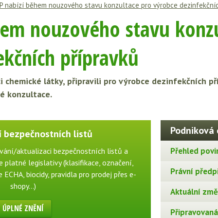
P nabízí během nouzového stavu konzultace pro výrobce dezinfekčníc
hem nouzového stavu konzu
ekčních přípravků
ci chemické látky, připravili pro výrobce dezinfekčních p
é konzultace.
Podniková 
 bezpečnostních listů
Přehled povi
vání/aktualizaci bezpečnostních listů a
 platné legislativy (klasifikace, označení,
Právní předp
ECHA, biocidy, pravidla pro prodej přes e-
shopy...)
Aktuální změn
ÚPLNÉ ZNĚNÍ
Připravovaná 