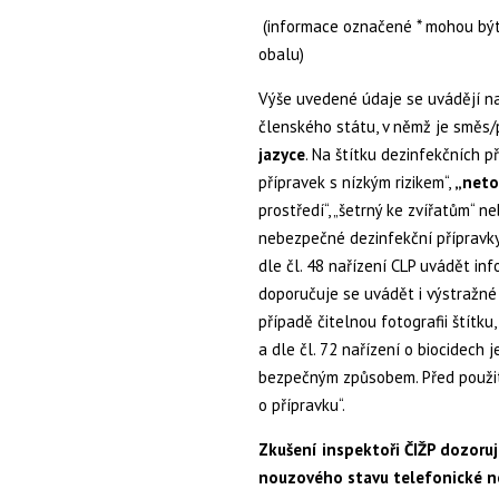
(informace označené * mohou být 
obalu)
Výše uvedené údaje se uvádějí na
členského státu, v němž je směs/p
jazyce
. Na štítku dezinfekčních p
přípravek s nízkým rizikem“,
„neto
prostředí“, „šetrný ke zvířatům“ 
nebezpečné dezinfekční přípravk
dle čl. 48 nařízení CLP uvádět in
doporučuje se uvádět i výstražné
případě čitelnou fotografii štítk
a dle čl. 72 nařízení o biocidech 
bezpečným způsobem. Před použit
o přípravku“.
Zkušení inspektoři ČIŽP dozoru
nouzového stavu telefonické n