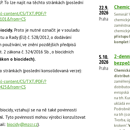
P. To lze najít na těchto stránkách (poslední
Chemic
22.9.
2026
gal-content/CS/TXT/PDF/?
Seminář: V
Praha
0101&from=CS
chemickými
zaměstnan
iocidy.
Proto je nutné označit je v souladu
chemickým
přístupu 
u a Rady (EU) č. 528/2012, o dodávání
komplet 
ch používání, ve znění pozdějších předpisů
t. 2 zákona č. 324/2016 Sb., o biocidních
2-denní
5.10.
ákon o biocidech).
2026
bezpečn
Praha
to stránkách (poslední konsolidovaná verze):
Chemická 
distribut
gal-content/CS/TXT/PDF/?
zaměřený 
0425&from=CS
distributo
evropská 
na trh. Ku
ukládá ev
Podrobněj
 biocidy, vztahují se na ně také povinnosti
na trh (o
í.
Tyto povinnosti mohou výrobci konzultovat
Tvorba, ú
ail:
biocidy@mzcr.cz
).
krokem".
V