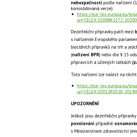
nebezpečnosti
podle nařízení CL
konsolidovaná verze):
https://eur-lex.europa.eu/le
uri=CELEX:02008R1272-2020
Dezinfekční přípravky patří mezi
b
s nařízením Evropského parlament
biocidních přípravků na trh a jeji
(
nařízení BPR
) nebo dle § 15 ods
přípravcích a účinných látkách
(z
Toto nařízení lze nalézt na těch
https://eur-lex.europa.eu/le
uri=CELEX:02012R0528-2014
UPOZORNĚNÍ
Jelikož jsou dezinfekční přípravky
povolování
případně
oznamován
s Ministerstvem zdravotnictví (em