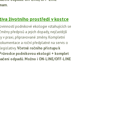
nam.
tiva životního prostředí v kostce
ovinností podnikové ekologie vztahujících se
Změny předpisů a jejich dopady, nejčastější
y v praxi, připravované změny. Kompletní
okumentace a roční předplatné na servis o
egislativy.
Včetně ročního přístupu k
: Průvodce podnikovou ekologií + komplet
načení odpadů. Možno i ON-LINE/OFF-LINE