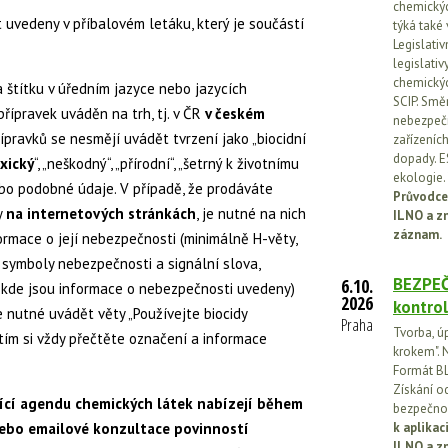
chemickýc
uvedeny v příbalovém letáku, který je součástí
týká také
Legislati
legislati
chemickýc
 štítku v úředním jazyce nebo jazycích
SCIP. Smě
řípravek uváděn na trh, tj. v ČR
v českém
nebezpečn
řípravků se nesmějí uvádět tvrzení jako „biocidní
zařízeníc
dopady. E
xický
“, „neškodný“, „přírodní“, „šetrný k životnímu
ekologie.
nebo podobné údaje. V případě, že prodáváte
Průvodce
y
na internetových stránkách
, je nutné na nich
ILNO a z
záznam.
formace o její nebezpečnosti (minimálně H-věty,
 symboly nebezpečnosti a signální slova,
BEZPEČ
6.10.
u, kde jsou informace o nebezpečnosti uvedeny)
2026
kontrol
je nutné uvádět věty „Používejte biocidy
Praha
Tvorba, ú
ím si vždy přečtěte označení a informace
krokem". N
Formát BL
Získání o
jící agendu chemických látek nabízejí během
bezpečnos
ebo emailové konzultace povinností
k aplika
ILNO a z