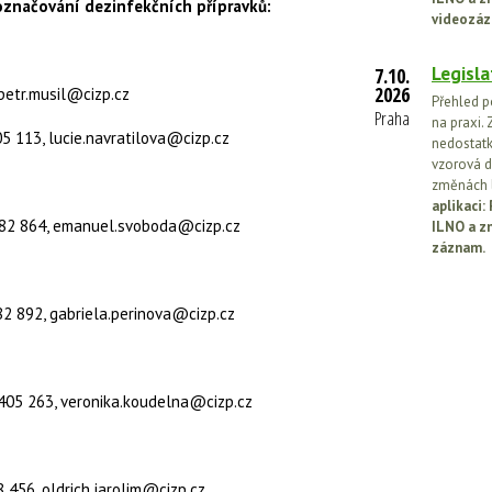
a označování dezinfekčních přípravků:
videozáz
Legisla
7.10.
2026
, petr.musil@cizp.cz
Přehled p
Praha
na praxi. 
405 113, lucie.navratilova@cizp.cz
nedostatk
vzorová d
změnách l
aplikaci
 682 864, emanuel.svoboda@cizp.cz
ILNO a z
záznam.
 682 892, gabriela.perinova@cizp.cz
1 405 263, veronika.koudelna@cizp.cz
88 456, oldrich.jarolim@cizp.cz