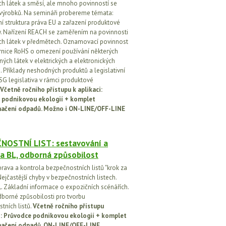
h látek a směsí, ale mnoho povinností se
 výrobků. Na semináři probereme témata:
vní struktura práva EU a zařazení produktové
vy. Nařízení REACH se zaměřením na povinnosti
h látek v předmětech. Oznamovací povinnost
rnice RoHS o omezení používání některých
ých látek v elektrických a elektronických
h. Příklady neshodných produktů a legislativní
SG legislativa v rámci produktové
Včetně ročního přístupu k aplikaci:
 podnikovou ekologií + komplet
načení odpadů. Možno i ON-LINE/OFF-LINE
NOSTNÍ LIST: sestavování a
a BL, odborná způsobilost
prava a kontrola bezpečnostních listů "krok za
ejčastější chyby v bezpečnostních listech.
. Základní informace o expozičních scénářích.
dborné způsobilosti pro tvorbu
tních listů.
Včetně ročního přístupu
ci: Průvodce podnikovou ekologií + komplet
načení odpadů. ON-LINE/OFF-LINE