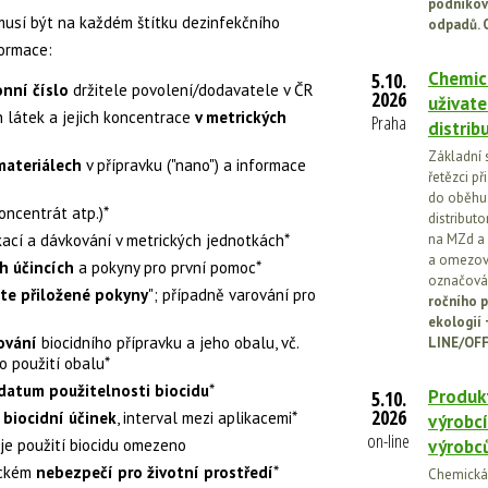
podnikov
 musí být na každém štítku dezinfekčního
odpadů. 
formace:
Chemick
5.10.
nní číslo
držitele povolení/dodavatele v ČR
2026
uživate
h látek a jejich koncentrace
v metrických
Praha
distrib
Základní 
ateriálech
v přípravku ("nano") a informace
řetězci př
do oběhu.
oncentrát atp.)*
distribut
ikací a dávkování v metrických jednotkách*
na MZd a 
a omezován
ch účincích
a pokyny pro první pomoc*
označován
ěte přiložené pokyny
"; případně varování pro
ročního p
ekologií
ování
biocidního přípravku a jeho obalu, vč.
LINE/OFF
 použití obalu*
 datum použitelnosti biocidu
*
Produkt
5.10.
2026
biocidní účinek
, interval mezi aplikacemi*
výrobcí
on-line
 je použití biocidu omezeno
výrobc
ickém
nebezpečí pro životní prostředí
*
Chemická l