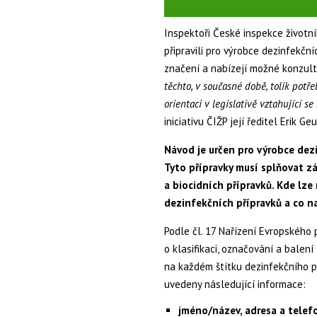
Inspektoři České inspekce životníh
připravili pro výrobce dezinfekčn
značení a nabízejí možné konzult
těchto, v současné době, tolik potř
orientaci v legislativě vztahující 
iniciativu ČIŽP její ředitel Erik Geu
Návod je určen pro výrobce dezi
Tyto přípravky musí splňovat zá
a biocidních přípravků. Kde lz
dezinfekčních přípravků a co n
Podle čl. 17 Nařízení Evropského 
o klasifikaci, označování a balení
na každém štítku dezinfekčního p
uvedeny následující informace:
jméno/název, adresa a telef