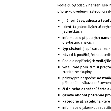
Podle čl. 69 odst. 2 nařízení BPR
přípravku uvedeny následující in
jméno/název, adresa a telefo
identita
jednotlivých účinnýc
jednotkách
informace o případných
nanom
o zvláštních rizicích
typ složení
(např. suspenze, k
návod k použití
, četnost apl
údaje o nepříznivých
vedlejší
věta "
Před použitím si přečt
zranitelné skupiny
pokyny pro bezpečné
odstraň
případného zákazu opětovného
číslo nebo označení šarže a
časové období potřebné pro 
kategorie uživatelů
, na které
informace o jakémkoliv specif