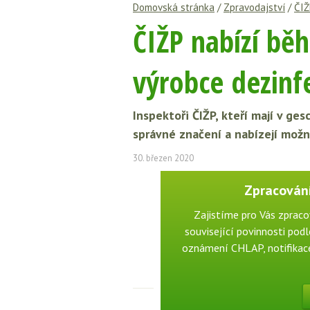
Domovská stránka
/
Zpravodajství
/
ČIŽ
ČIŽP nabízí bě
výrobce dezinf
Inspektoři ČIŽP, kteří mají v ges
správné značení a nabízejí možn
30. březen 2020
Zpracování
Zajistíme pro Vás zpraco
související povinnosti podle
oznámení CHLAP, notifikace 