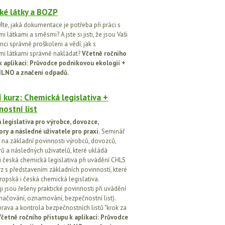
ké látky a BOZP
íte, jaká dokumentace je potřeba při práci s
 látkami a směsmi? A jste si jisti, že jsou Vaši
ci správně proškoleni a vědí, jak s
i látkami správně nakládat?
Včetně ročního
k aplikaci: Průvodce podnikovou ekologií +
ILNO a značení odpadů.
 kurz: Chemická legislativa +
ostní list
legislativa pro výrobce, dovozce,
ory a následné uživatele pro praxi.
Seminář
na základní povinnosti výrobců, dovozců,
rů a následných uživatelů, které ukládá
i česká chemická legislativa při uvádění CHLS
rz s představením základních povinností, které
ropská i česká chemická legislativa.
i jsou řešeny praktické povinnosti při uvádění
značování, oznamování, bezpečnostní list).
prava a kontrola bezpečnostních listů "krok za
četně ročního přístupu k aplikaci: Průvodce