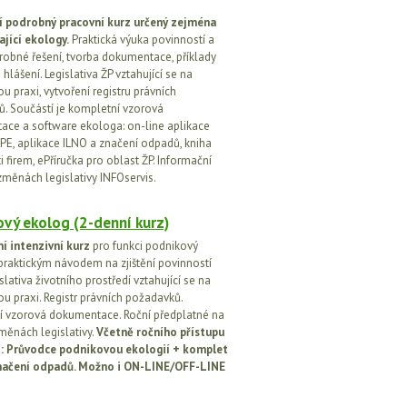
í podrobný pracovní kurz určený zejména
ající ekology.
Praktická výuka povinností a
drobné řešení, tvorba dokumentace, příklady
 hlášení. Legislativa ŽP vztahující se na
u praxi, vytvoření registru právních
. Součástí je kompletní vzorová
ce a software ekologa: on-line aplikace
PE, aplikace ILNO a značení odpadů, kniha
 firem, ePříručka pro oblast ŽP. Informační
změnách legislativy INFOservis.
vý ekolog (2-denní kurz)
í intenzivní kurz
pro funkci podnikový
praktickým návodem na zjištění povinností
islativa životního prostředí vztahující se na
u praxi. Registr právních požadavků.
 vzorová dokumentace. Roční předplatné na
změnách legislativy.
Včetně ročního přístupu
ci: Průvodce podnikovou ekologií + komplet
načení odpadů. Možno i ON-LINE/OFF-LINE