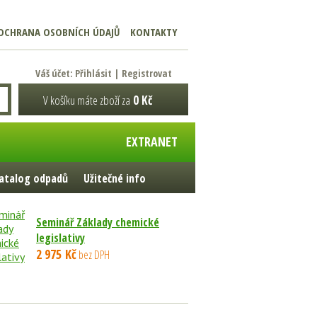
OCHRANA OSOBNÍCH ÚDAJŮ
KONTAKTY
Váš účet:
Přihlásit
|
Registrovat
V košíku máte zboží za
0 Kč
EXTRANET
atalog odpadů
Užitečné info
Seminář Základy chemické
legislativy
2 975 Kč
bez DPH