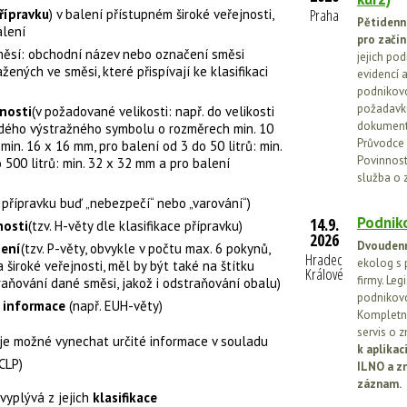
Praha
řípravku
) v balení přístupném široké veřejnosti,
Pětidenn
alení
pro začín
směsí: obchodní název nebo označení směsi
jejich po
žených ve směsi, které přispívají ke klasifikaci
evidencí a
podnikovo
požadavků
nosti
(v požadované velikosti: např. do velikosti
dokumenta
ždého výstražného symbolu o rozměrech min. 10
Průvodce 
 min. 16 x 16 mm, pro balení od 3 do 50 litrů: min.
Povinnosti
 500 litrů: min. 32 x 32 mm a pro balení
služba o 
)
e přípravku buď „nebezpečí“ nebo „varování“)
Podniko
14.9.
nosti
(tzv. H-věty dle klasifikace přípravku)
2026
Dvoudenn
zení
(tzv. P-věty, obvykle v počtu max. 6 pokynů,
Hradec
ekolog s 
široké veřejnosti, měl by být také na štítku
Králové
firmy. Leg
raňování dané směsi, jakož i odstraňování obalu)
podnikovo
í informace
(např. EUH-věty)
Kompletní
servis o 
je možné vynechat určité informace v souladu
k aplika
 CLP)
ILNO a z
záznam.
yplývá z jejich
klasifikace