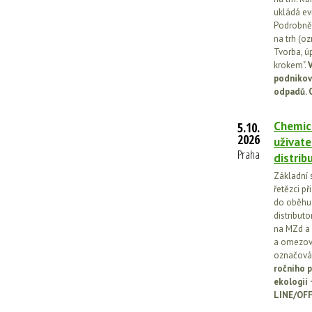
ukládá ev
Podrobněj
na trh (o
Tvorba, ú
krokem".
V
podnikov
odpadů. 
Chemick
5.10.
2026
uživate
Praha
distrib
Základní 
řetězci př
do oběhu.
distribut
na MZd a 
a omezován
označován
ročního p
ekologií
LINE/OFF