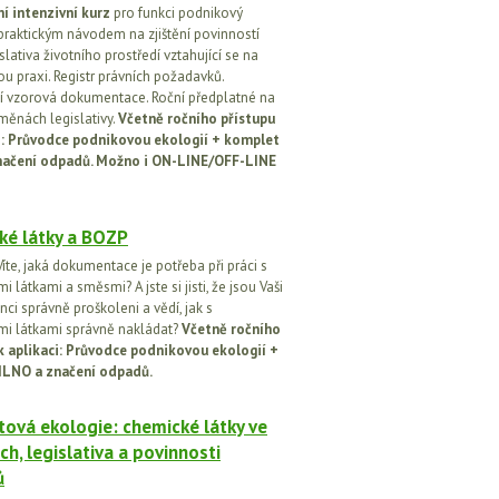
í intenzivní kurz
pro funkci podnikový
praktickým návodem na zjištění povinností
islativa životního prostředí vztahující se na
u praxi. Registr právních požadavků.
 vzorová dokumentace. Roční předplatné na
změnách legislativy.
Včetně ročního přístupu
ci: Průvodce podnikovou ekologií + komplet
načení odpadů. Možno i ON-LINE/OFF-LINE
ké látky a BOZP
íte, jaká dokumentace je potřeba při práci s
 látkami a směsmi? A jste si jisti, že jsou Vaši
ci správně proškoleni a vědí, jak s
i látkami správně nakládat?
Včetně ročního
k aplikaci: Průvodce podnikovou ekologií +
ILNO a značení odpadů.
ová ekologie: chemické látky ve
ch, legislativa a povinnosti
ů