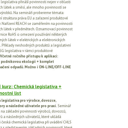
egislativa přináší povinnosti nejen v oblasti
h látek a směsí, ale mnoho povinností se
 výrobků. Na semináři probereme témata:
vní struktura práva EU a zařazení produktové
vy. Nařízení REACH se zaměřením na povinnosti
h látek v předmětech. Oznamovací povinnost
rnice RoHS o omezení používání některých
ých látek v elektrických a elektronických
h. Příklady neshodných produktů a legislativní
SG legislativa v rámci produktové
Včetně ročního přístupu k aplikaci:
 podnikovou ekologií + komplet
načení odpadů. Možno i ON-LINE/OFF-LINE
 kurz: Chemická legislativa +
ostní list
legislativa pro výrobce, dovozce,
ory a následné uživatele pro praxi.
Seminář
na základní povinnosti výrobců, dovozců,
rů a následných uživatelů, které ukládá
i česká chemická legislativa při uvádění CHLS
rz s představením základních povinností, které