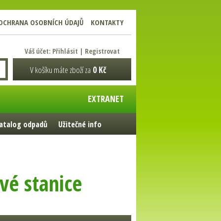
OCHRANA OSOBNÍCH ÚDAJŮ
KONTAKTY
Váš účet:
Přihlásit
|
Registrovat
V košíku máte zboží za
0 Kč
EXTRANET
atalog odpadů
Užitečné info
vé stanice