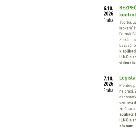
BEZPEČ
6.10.
2026
kontrol
Praha
Tvorba, ú
krokem". N
Formát BL
Získání o
bezpečnos
k aplika
ILNO a z
videozáz
Legisla
7.10.
2026
Přehled p
Praha
na praxi. 
nedostatk
vzorová d
změnách l
aplikaci
ILNO a z
záznam.