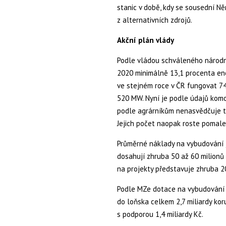
stanic v době, kdy se sousední Ně
z alternativních zdrojů.
Akční plán vlády
Podle vládou schváleného národn
2020 minimálně 13,1 procenta ene
ve stejném roce v ČR fungovat 7
520 MW. Nyní je podle údajů komo
podle agrárníkům nenasvědčuje to
Jejich počet naopak roste pomaleji
Průměrné náklady na vybudování 
dosahují zhruba 50 až 60 milionů
na projekty představuje zhruba 2
Podle MZe dotace na vybudování 
do loňska celkem 2,7 miliardy ko
s podporou 1,4 miliardy Kč.