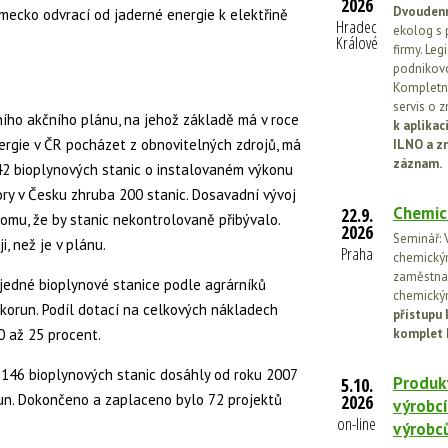
2026
Dvoudenn
mecko odvrací od jaderné energie k elektřině
Hradec
ekolog s 
Králové
firmy. Leg
podnikovo
Kompletní
servis o 
ího akčního plánu, na jehož základě má v roce
k aplika
rgie v ČR pocházet z obnovitelných zdrojů, má
ILNO a z
záznam.
42 bioplynových stanic o instalovaném výkonu
ry v Česku zhruba 200 stanic. Dosavadní vývoj
Chemic
22.9.
mu, že by stanic nekontrolovaně přibývalo.
2026
Seminář: V
, než je v plánu.
Praha
chemickými
zaměstnan
jedné bioplynové stanice podle agrárníků
chemickým
 korun. Podíl dotací na celkových nákladech
přístupu 
0 až 25 procent.
komplet 
146 bioplynových stanic dosáhly od roku 2007
Produkt
5.10.
run. Dokončeno a zaplaceno bylo 72 projektů
2026
výrobcí
on-line
výrobc