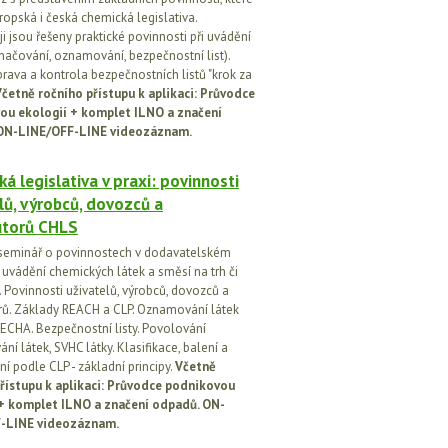
ropská i česká chemická legislativa.
i jsou řešeny praktické povinnosti při uvádění
značování, oznamování, bezpečnostní list).
prava a kontrola bezpečnostních listů "krok za
četně ročního přístupu k aplikaci: Průvodce
ou ekologií + komplet ILNO a značení
ON-LINE/OFF-LINE videozáznam.
á legislativa v praxi: povinnosti
lů, výrobců, dovozců a
utorů CHLS
seminář o povinnostech v dodavatelském
i uvádění chemických látek a směsí na trh či
 Povinnosti uživatelů, výrobců, dovozců a
orů. Základy REACH a CLP. Oznamování látek
ECHA. Bezpečnostní listy. Povolování
í látek, SVHC látky. Klasifikace, balení a
í podle CLP - základní principy.
Včetně
řístupu k aplikaci: Průvodce podnikovou
 + komplet ILNO a značení odpadů. ON-
-LINE videozáznam.