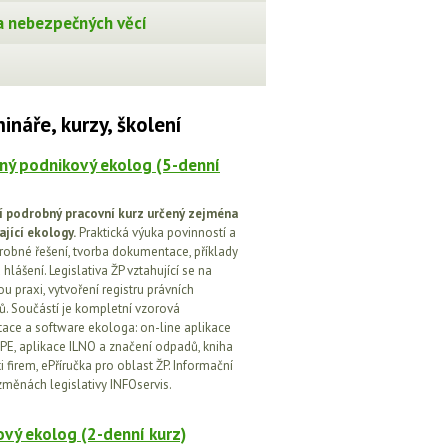
 nebezpečných věcí
ináře, kurzy, školení
ný podnikový ekolog (5-denní
í podrobný pracovní kurz určený zejména
ající ekology.
Praktická výuka povinností a
drobné řešení, tvorba dokumentace, příklady
 hlášení. Legislativa ŽP vztahující se na
u praxi, vytvoření registru právních
. Součástí je kompletní vzorová
ce a software ekologa: on-line aplikace
PE, aplikace ILNO a značení odpadů, kniha
 firem, ePříručka pro oblast ŽP. Informační
změnách legislativy INFOservis.
vý ekolog (2-denní kurz)