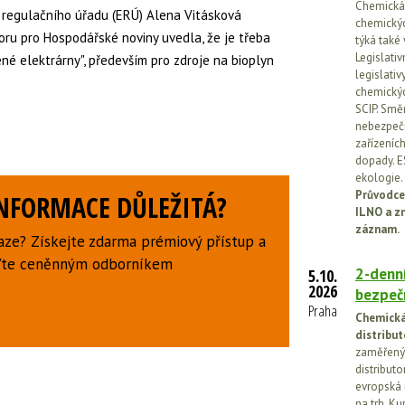
Chemická l
regulačního úřadu (ERÚ) Alena Vitásková
chemickýc
oru pro Hospodářské noviny uvedla, že je třeba
týká také
Legislati
ené elektrárny", především pro zdroje na bioplyn
legislati
chemickýc
SCIP. Smě
nebezpečn
zařízeníc
dopady. E
ekologie.
Průvodce
INFORMACE DŮLEŽITÁ?
ILNO a z
záznam.
aze? Získejte zdarma prémiový přístup a
uďte ceněnným odborníkem
2-denní
5.10.
2026
bezpečn
Praha
Chemická 
distribut
zaměřený 
distributo
evropská 
na trh. Ku