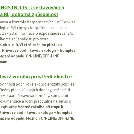
NOSTNÍ LIST: sestavování a
a BL, odborná způsobilost
prava a kontrola bezpečnostních listů "krok za
ejčastější chyby v bezpečnostních listech.
. Základní informace o expozičních scénářích.
dborné způsobilosti pro tvorbu
tních listů.
Včetně ročního přístupu
ci: Průvodce podnikovou ekologií + komplet
načení odpadů. ON-LINE/OFF-LINE
nam.
tiva životního prostředí v kostce
ovinností podnikové ekologie vztahujících se
Změny předpisů a jejich dopady, nejčastější
y v praxi, připravované změny. Kompletní
okumentace a roční předplatné na servis o
egislativy.
Včetně ročního přístupu k
: Průvodce podnikovou ekologií + komplet
načení odpadů. Možno i ON-LINE/OFF-LINE