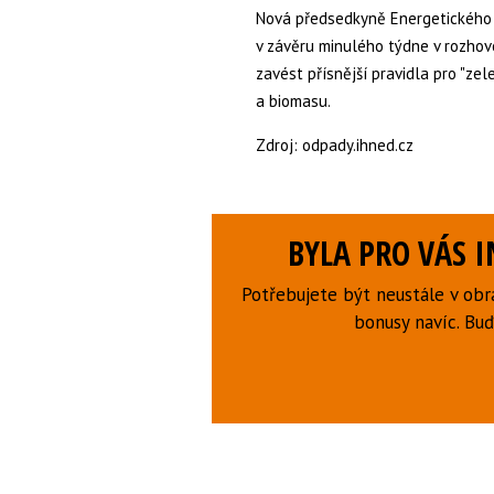
Nová předsedkyně Energetického 
v závěru minulého týdne v rozhov
zavést přísnější pravidla pro "zel
a biomasu.
Zdroj: odpady.ihned.cz
BYLA PRO VÁS 
Potřebujete být neustále v obr
bonusy navíc. B