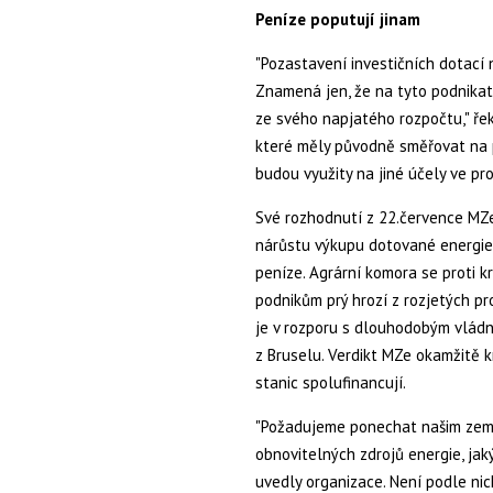
Peníze poputují jinam
"Pozastavení investičních dotací
Znamená jen, že na tyto podnikate
ze svého napjatého rozpočtu," ře
které měly původně směřovat na p
budou využity na jiné účely ve p
Své rozhodnutí z 22.července MZ
nárůstu výkupu dotované energie.
peníze. Agrární komora se proti 
podnikům prý hrozí z rozjetých p
je v rozporu s dlouhodobým vládn
z Bruselu. Verdikt MZe okamžitě kr
stanic spolufinancují.
"Požadujeme ponechat našim země
obnovitelných zdrojů energie, jaký
uvedly organizace. Není podle n