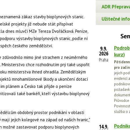
ADR Přeprava
 neznamená zákaz stavby bioplynových stanic.
Užitečné info
lské projekty již nebude stát přispívat
kla dnes mluvčí MZe Tereza Dvořáčková. Peníze,
Sem
odporu výstavby bioplynových stanic, podle ní
rospěch českého zemědělství.
Podrob
9.9.
2026
kurz)
e zdůvodnilo mimo jiné strachem z neúměrného
Praha
Pětidenn
 Ministerstvo chce rozhodnutím prý také uspořit
pro začín
kroku ministerstva ihned ohradila. Zemědělským
jejich po
evidencí a
rojektů mnohamilionové škody a ukončení dotací
podnikovo
ím plánem a Česko tak přijde o peníze
požadavků
itizovali také bankéři, kteří výstavbu bioplynový
dokumenta
Průvodce 
Povinnosti
služba o 
dělcům obdobný prostor podnikání v oblasti
 mají jejich kolegové na západ od našich hranic,"
Podniko
14.9.
ich možné zastavovat podporu bioplynových