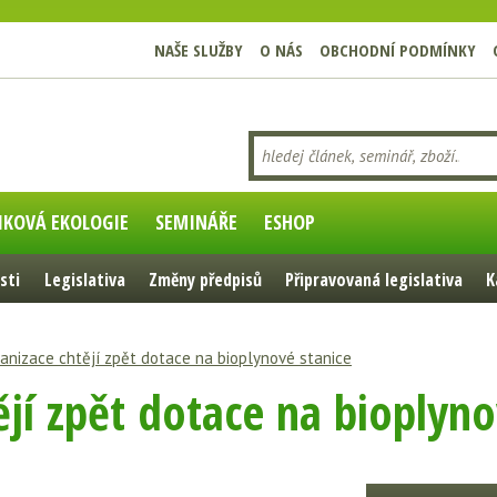
NAŠE SLUŽBY
O NÁS
OBCHODNÍ PODMÍNKY
IKOVÁ EKOLOGIE
SEMINÁŘE
ESHOP
sti
Legislativa
Změny předpisů
Připravovaná legislativa
K
anizace chtějí zpět dotace na bioplynové stanice
jí zpět dotace na bioplyno