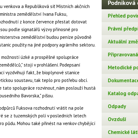
Podniková 
u venkova a Republiková síť Místních akčních
ministra zemědělství Ivana Fuksu,
Přehled povi
rozhodnutí z konce července přestat dotovat
Právní předp
jsou podle signatářů výzvy přínosné pro
inisterstva zemědělství budou peníze původně
Aktuální změn
tanic použity na jiné podpory agrárního sektoru.
Připravovaná 
z možností úzké a prospěšné spolupráce
zemědělců," stojí v prohlášení. Podepsaní
Metodické p
cí vyzdvihují fakt, že bioplynové stanice
Dokumentace
etickou soustavu, tak teplo pro potřebu obcí.
že tato spolupráce rozvinout, nám poslouží hustá
Katalog odp
sousedního Bavorska," píšou.
Odpady
odpůrců Fuksova rozhodnutí vrátit na pole
teré se z tuzemských polí v posledních letech
Ovzduší
pro půdu. Mohou také přinést na venkov chybějící
Chemické lát