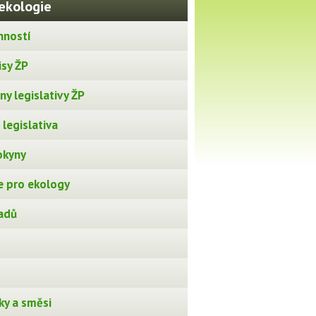
ekologie
nností
isy ŽP
y legislativy ŽP
legislativa
okyny
 pro ekology
adů
ky a směsi