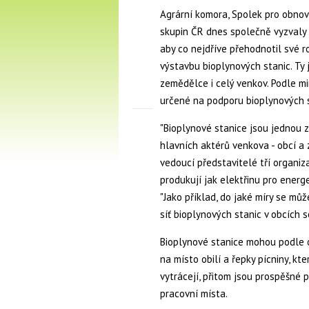
Agrární komora, Spolek pro obnov
skupin ČR dnes společně vyzvaly 
aby co nejdříve přehodnotil své 
výstavbu bioplynových stanic. Ty 
zemědělce i celý venkov. Podle m
určené na podporu bioplynových s
"Bioplynové stanice jsou jednou 
hlavních aktérů venkova - obcí a 
vedoucí představitelé tří organiza
produkují jak elektřinu pro energ
"Jako příklad, do jaké míry se mů
síť bioplynových stanic v obcích 
Bioplynové stanice mohou podle 
na místo obilí a řepky pícniny, k
vytrácejí, přitom jsou prospěšné 
pracovní místa.