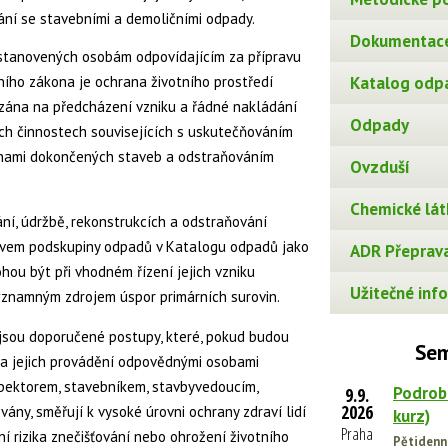
dání se stavebními a demoličními odpady.
Dokumentace
 stanovených osobám odpovídajícím za přípravu
ího zákona je ochrana životního prostředí
Katalog odp
 vázána na předcházení vzniku a řádné nakládání
Odpady
ích činnostech souvisejících s uskutečňováním
nami dokončených staveb a odstraňováním
Ovzduší
Chemické lát
ání, údržbě, rekonstrukcích a odstraňování
zvem podskupiny odpadů v Katalogu odpadů jako
ADR Přeprava
hou být při vhodném řízení jejich vzniku
Užitečné info
ýznamným zdrojem úspor primárních surovin.
sou doporučené postupy, které, pokud budou
Sem
 a jejich provádění odpovědnými osobami
spektorem, stavebníkem, stavbyvedoucím,
Podrob
9.9.
2026
ny, směřují k vysoké úrovni ochrany zdraví lidí
kurz)
Praha
ní rizika znečišťování nebo ohrožení životního
Pětidenn