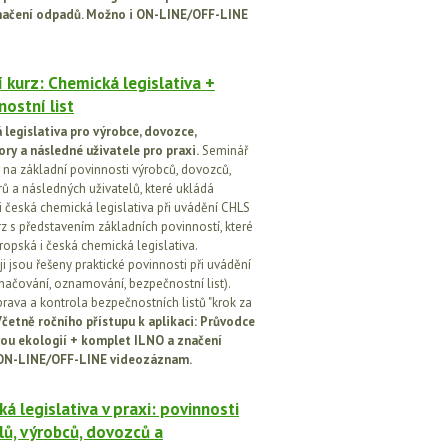
načení odpadů. Možno i ON-LINE/OFF-LINE
 kurz: Chemická legislativa +
ostní list
legislativa pro výrobce, dovozce,
ory a následné uživatele pro praxi.
Seminář
na základní povinnosti výrobců, dovozců,
rů a následných uživatelů, které ukládá
i česká chemická legislativa při uvádění CHLS
rz s představením základních povinností, které
ropská i česká chemická legislativa.
i jsou řešeny praktické povinnosti při uvádění
značování, oznamování, bezpečnostní list).
prava a kontrola bezpečnostních listů "krok za
četně ročního přístupu k aplikaci: Průvodce
ou ekologií + komplet ILNO a značení
ON-LINE/OFF-LINE videozáznam.
á legislativa v praxi: povinnosti
lů, výrobců, dovozců a