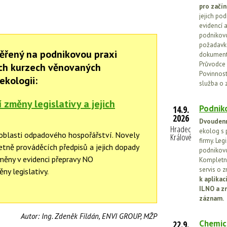
pro začín
jejich po
evidencí a
podnikovo
požadavků
ěřený na podnikovou praxi
dokumenta
Průvodce 
ch kurzech věnovaných
Povinnosti
ekologii:
služba o 
změny legislativy a jejich
Podniko
14.9.
2026
Dvoudenn
Hradec
ekolog s 
 oblasti odpadového hospořářství. Novely
Králové
firmy. Leg
tně prováděcích předpisů a jejich dopady
podnikovo
měny v evidenci přepravy NO
Kompletní
servis o 
y legislativy.
k aplika
ILNO a z
záznam.
Autor:
Ing. Zdeněk Fildán, ENVI GROUP, MŽP
Chemic
22.9.