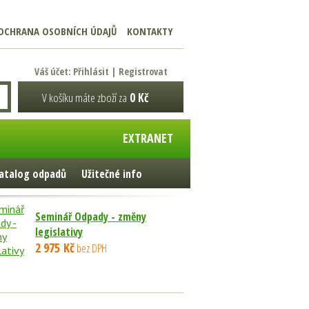
OCHRANA OSOBNÍCH ÚDAJŮ
KONTAKTY
Váš účet:
Přihlásit
|
Registrovat
V košíku máte zboží za
0 Kč
EXTRANET
atalog odpadů
Užitečné info
Seminář Odpady - změny
legislativy
2 975 Kč
bez DPH