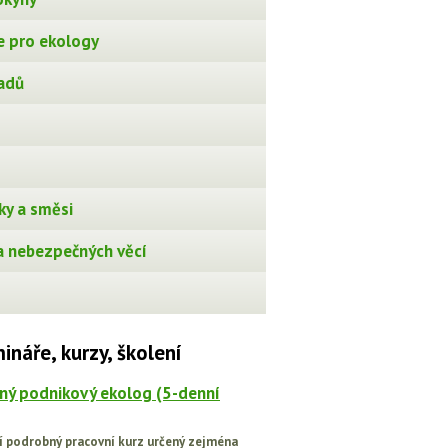
 pro ekology
adů
ky a směsi
 nebezpečných věcí
ináře, kurzy, školení
ný podnikový ekolog (5-denní
í podrobný pracovní kurz určený zejména