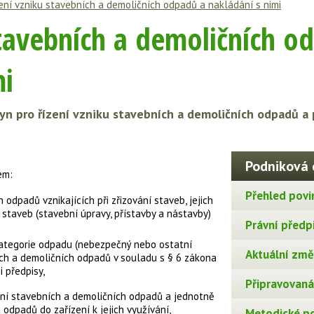
ení vzniku stavebních a demoličních odpadů a nakládání s nimi
stavebních a demoličních o
mi
 pro řízení vzniku stavebních a demoličních odpadů a p
Podniková 
em:
Přehled povi
dpadů vznikajících při zřizování staveb, jejich
taveb (stavební úpravy, přístavby a nástavby)
Právní předp
kategorie odpadu (nebezpečný nebo ostatní
Aktuální změn
ích a demoličních odpadů v souladu s § 6 zákona
 předpisy,
Připravovaná 
ání stavebních a demoličních odpadů a jednotně
odpadů do zařízení k jejich využívání,
Metodické p