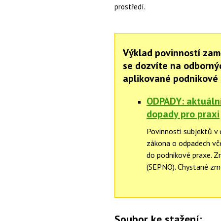
prostředí.
Výklad povinností zam
se dozvíte na odborný
aplikované podnikové 
ODPADY: aktuální 
dopady pro praxi
Povinnosti subjektů v
zákona o odpadech vče
do podnikové praxe. Z
(SEPNO). Chystané změn
Soubor ke stažení: