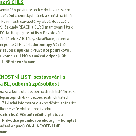
utorů CHLS
seminář o povinnostech v dodavatelském
i uvádění chemických látek a směsí na trh či
 Povinnosti uživatelů, výrobců, dovozců a
orů. Základy REACH a CLP. Oznamování látek
ECHA. Bezpečnostní listy. Povolování
í látek, SVHC látky. Klasifikace, balení a
í podle CLP - základní principy.
Včetně
řístupu k aplikaci: Průvodce podnikovou
 + komplet ILNO a značení odpadů. ON-
-LINE videozáznam.
NOSTNÍ LIST: sestavování a
a BL, odborná způsobilost
prava a kontrola bezpečnostních listů "krok za
ejčastější chyby v bezpečnostních listech.
. Základní informace o expozičních scénářích.
dborné způsobilosti pro tvorbu
tních listů.
Včetně ročního přístupu
ci: Průvodce podnikovou ekologií + komplet
načení odpadů. ON-LINE/OFF-LINE
nam.