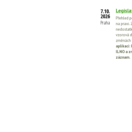
Legisla
7.10.
2026
Přehled p
Praha
na praxi. 
nedostatk
vzorová d
změnách l
aplikaci
ILNO a z
záznam.