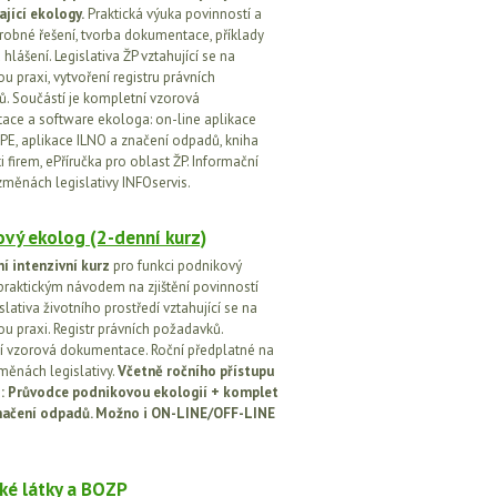
ající ekology.
Praktická výuka povinností a
drobné řešení, tvorba dokumentace, příklady
 hlášení. Legislativa ŽP vztahující se na
u praxi, vytvoření registru právních
. Součástí je kompletní vzorová
ce a software ekologa: on-line aplikace
PE, aplikace ILNO a značení odpadů, kniha
 firem, ePříručka pro oblast ŽP. Informační
změnách legislativy INFOservis.
vý ekolog (2-denní kurz)
í intenzivní kurz
pro funkci podnikový
praktickým návodem na zjištění povinností
islativa životního prostředí vztahující se na
u praxi. Registr právních požadavků.
 vzorová dokumentace. Roční předplatné na
změnách legislativy.
Včetně ročního přístupu
ci: Průvodce podnikovou ekologií + komplet
načení odpadů. Možno i ON-LINE/OFF-LINE
ké látky a BOZP