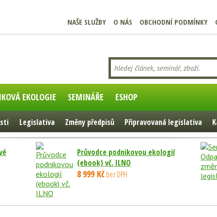
NAŠE SLUŽBY
O NÁS
OBCHODNÍ PODMÍNKY
IKOVÁ EKOLOGIE
SEMINÁŘE
ESHOP
sti
Legislativa
Změny předpisů
Připravovaná legislativa
K
vé
Průvodce podnikovou ekologií
(ebook) vč. ILNO
8 999 Kč
bez DPH