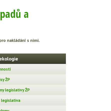
dpadů a
ro nakládání s nimi.
ekologie
nností
isy ŽP
y legislativy ŽP
legislativa
okyny