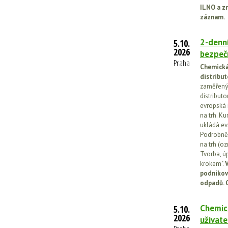
ILNO a z
záznam.
2-denní
5.10.
2026
bezpečn
Praha
Chemická 
distribut
zaměřený 
distributo
evropská 
na trh. Ku
ukládá ev
Podrobněj
na trh (o
Tvorba, ú
krokem".
V
podnikov
odpadů. 
Chemick
5.10.
2026
uživate