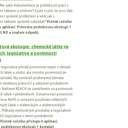
íte, jaká dokumentace je potřeba při práci s
 látkami a směsmi? A jste si jisti, že jsou Vaši
ci správně proškoleni a vědí, jak s
i látkami správně nakládat?
Včetně ročního
k aplikaci: Průvodce podnikovou ekologií +
ILNO a značení odpadů.
ová ekologie: chemické látky ve
ch, legislativa a povinnosti
ů
egislativa přináší povinnosti nejen v oblasti
h látek a směsí, ale mnoho povinností se
 výrobků. Na semináři probereme témata:
vní struktura práva EU a zařazení produktové
vy. Nařízení REACH se zaměřením na povinnosti
h látek v předmětech. Oznamovací povinnost
rnice RoHS o omezení používání některých
ých látek v elektrických a elektronických
h. Příklady neshodných produktů a legislativní
SG legislativa v rámci produktové
Včetně ročního přístupu k aplikaci:
 podnikovou ekologií + komplet