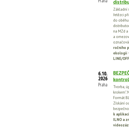
Praha
distrib
Základní 
řetězci př
do oběhu.
distribut
na MZd a 
a omezován
označován
ročního p
ekologií
LINE/OFF
BEZPEČ
6.10.
2026
kontrol
Praha
Tvorba, ú
krokem". N
Formát BL
Získání o
bezpečnos
k aplika
ILNO a z
videozáz