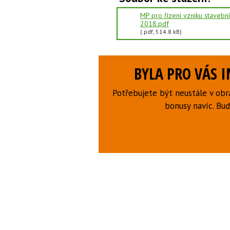
MP pro řízení vzniku stavebn
2018.pdf
(.pdf, 514.8 kB)
BYLA PRO VÁS 
Potřebujete být neustále v obr
bonusy navíc. B