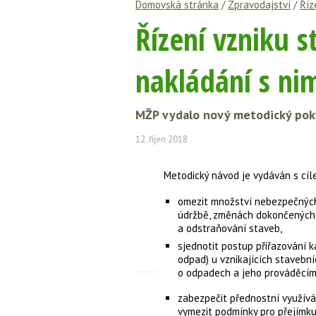
Domovská stránka
/
Zpravodajství
/
Říz
Řízení vzniku 
nakládání s ni
MŽP vydalo nový metodický pokyn
12. říjen 2018
Metodický návod je vydáván s cíl
omezit množství nebezpečných o
údržbě, změnách dokončených s
a odstraňování staveb,
sjednotit postup přiřazování 
odpad) u vznikajících stavebn
o odpadech a jeho prováděcími
zabezpečit přednostní využív
vymezit podmínky pro přejímku 