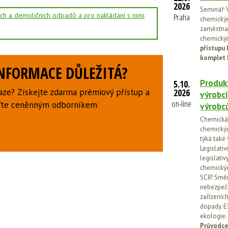
2026
Seminář: V
ích a demoličních odpadů a pro nakládání s nimi
Praha
chemickými
zaměstnan
chemickým
přístupu 
komplet 
INFORMACE DŮLEŽITÁ?
Produkt
5.10.
aze? Získejte zdarma prémiový přístup a
2026
výrobcí
on-line
uďte ceněnným odborníkem
výrobc
Chemická l
chemickýc
týká také
Legislati
legislati
chemickýc
SCIP. Smě
nebezpečn
zařízeníc
dopady. E
ekologie.
Průvodce