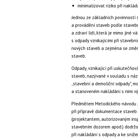
minimalizovat riziko při naklá
Jednou ze základních povinností
a provádění staveb podle stavebn
a zdraví lidí, která je mimo jiné
s odpady vznikajícími při stavebn
nových staveb a zejména se změ
staveb.
Odpady, vznikající při uskutečňov
staveb, nazývané v souladu s ná
„stavební a demoliční odpady", mo
a stanoveném nakládání s nimi v
Předmětem Metodického návodu j
při přípravě dokumentace staveb
(projektantem, autorizovaným in
stavebním dozorem apod.) dodržová
při nakládání s odpady a ke sníže