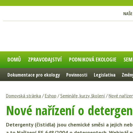
NAŠE
DOMŮ
ZPRAVODAJSTVÍ
PODNIKOVÁ EKOLOGIE
SEM
Dokumentace pro ekology
Povinnosti
Legislativa
Změny
Domovská stránka
/
Eshop
/
Semináře, kurzy, školení
/
Nové naříze
Nové nařízení o detergen
Detergenty (čistidla) jsou chemické směsi a jejich neb
a to Nařízení ES 648/2004 o detergentech. Webinář p