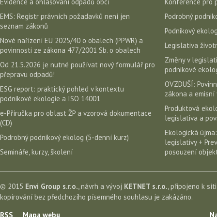
Evidence a ohlašování odpadů obcí
Konference pro 
EMS: Registr právních požadavků není jen
Podrobný podniko
seznam zákonů
Podnikový ekolog
Nové nařízení EU 2025/40 o obalech (PPWR) a
Legislativa život
povinnosti ze zákona 477/2001 Sb. o obalech
Změny v legislati
Od 21.5.2026 je nutné používat nový formulář pro
podnikové ekolog
přepravu odpadů!
OVZDUŠÍ: Povinn
ESG report: praktický pohled v kontextu
zákona a emisní 
podnikové ekologie a ISO 14001
Produktová ekolo
e-Příručka pro oblast ŽP a vzorová dokumentace
legislativa a po
(CD)
Ekologická újma:
Podrobný podnikový ekolog (5-denní kurz)
legislativy + Pr
Semináře, kurzy, školení
posouzení objekt
© 2015
Envi Group s.r.o.
, návrh a vývoj
KETNET s.r.o.
, připojeno k sít
kopírování bez předchozího písemného souhlasu je zakázáno.
RSS
Mapa webu
Na