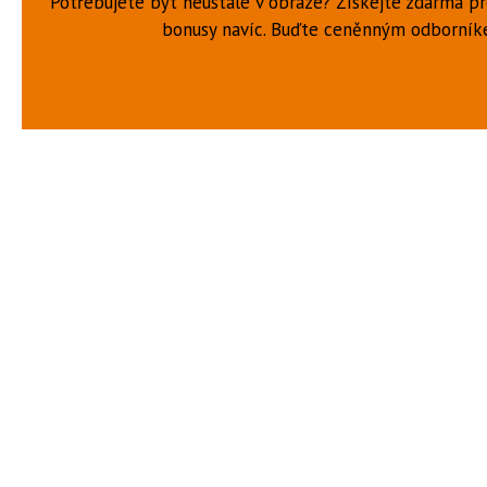
Potřebujete být neustále v obraze? Získejte zdarma p
bonusy navíc. Buďte ceněnným odborní