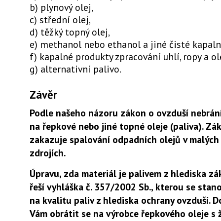
b) plynový olej,
c) střední olej,
d) těžký topný olej,
e) methanol nebo ethanol a jiné čisté kapaln
f) kapalné produkty zpracování uhlí, ropy a ol
g) alternativní palivo.
Závěr
Podle našeho názoru zákon o ovzduší nebrán
na řepkové nebo jiné topné oleje (paliva). Z
zakazuje spalování odpadních olejů v malých 
zdrojích.
Úpravu, zda materiál je palivem z hlediska z
řeší vyhláška č. 357/2002 Sb., kterou se stan
na kvalitu paliv z hlediska ochrany ovzduší.
Vám obrátit se na výrobce řepkového oleje s 