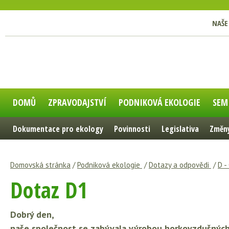
NAŠE
DOMŮ
ZPRAVODAJSTVÍ
PODNIKOVÁ EKOLOGIE
SEM
Dokumentace pro ekology
Povinnosti
Legislativa
Změny
Domovská stránka
/
Podniková ekologie
/
Dotazy a odpovědi
/
D -
Dotaz D1
Dobrý den,
naše společnost se zabývala výrobou horkovzdušných 