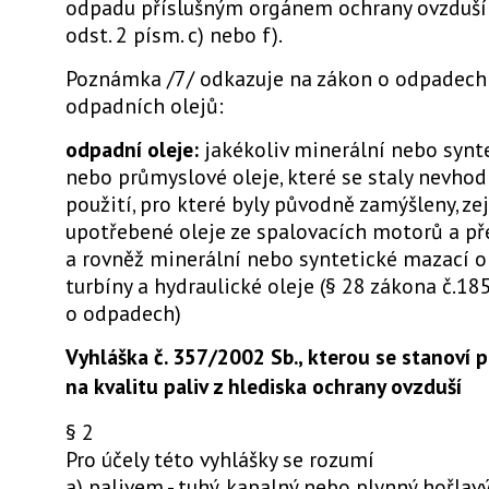
odpadu příslušným orgánem ochrany ovzduší
odst. 2 písm. c) nebo f).
Poznámka /7/ odkazuje na zákon o odpadech 
odpadních olejů:
odpadní oleje:
jakékoliv minerální nebo synt
nebo průmyslové oleje, které se staly nevho
použití, pro které byly původně zamýšleny, z
upotřebené oleje ze spalovacích motorů a př
a rovněž minerální nebo syntetické mazací ol
turbíny a hydraulické oleje (§ 28 zákona č.18
o odpadech)
Vyhláška č. 357/2002 Sb., kterou se stanoví 
na kvalitu paliv z hlediska ochrany ovzduší
§ 2
Pro účely této vyhlášky se rozumí
a) palivem - tuhý, kapalný nebo plynný hořlav