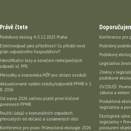
Právě čtete
Doporučuje
Podnikový ekolog 4-5.12.2025 Praha
Konference pro 
Elektroodpad jako příležitost! Co přináší nový
Podrobný podniko
plán odpadového hospodářství?
Podnikový ekolog
Identifikační listy a označení nebezpečných
Legislativa život
odpadů vč. PPE
Změny v legislati
Metodiky a stanoviska MŽP pro oblast ovzduší
podnikové ekolog
Aktualizované vydání otázky/odpovědi PPWR k 1.
OVZDUŠÍ: Povinn
8. 2026
zákona a emisní 
Od srpna 2026 začnou platit první klíčové
Produktová ekolo
povinnosti PPWR.
legislativa a po
Použití údajů o komunálních odpadech
Ekologická újma:
převzatých od občanů a oznámených obci
legislativy + Pr
Konference pro praxi: Průmyslová ekologie 2026
posouzení objekt