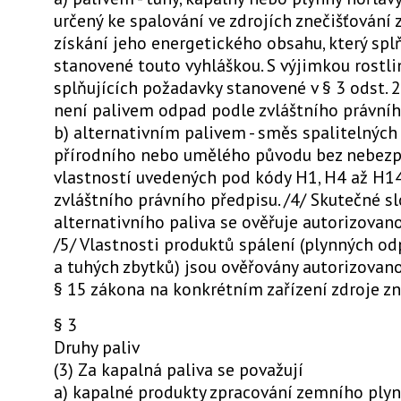
určený ke spalování ve zdrojích znečišťování
získání jeho energetického obsahu, který sp
stanovené touto vyhláškou. S výjimkou rostl
splňujících požadavky stanovené v § 3 odst. 2 
není palivem odpad podle zvláštního právního
b) alternativním palivem - směs spalitelných
přírodního nebo umělého původu bez nebez
vlastností uvedených pod kódy H1, H4 až H14 
zvláštního právního předpisu. /4/ Skutečné s
alternativního paliva se ověřuje autorizovan
/5/ Vlastnosti produktů spálení (plynných o
a tuhých zbytků) jsou ověřovány autorizovan
§ 15 zákona na konkrétním zařízení zdroje zn
§ 3
Druhy paliv
(3) Za kapalná paliva se považují
a) kapalné produkty zpracování zemního plyn