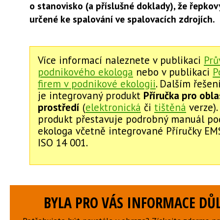
o stanovisko (a příslušné doklady), že řepkový
určené ke spalování ve spalovacích zdrojích.
Více informací naleznete v publikaci
Prů
podnikového ekologa
nebo v publikaci
P
firem v podnikové ekologii
. Dalším řeše
je integrovaný produkt
Příručka pro obla
prostředí
(
elektronická
či
tištěná
verze).
produkt přestavuje podrobný manuál p
ekologa včetně integrované Příručky EM
ISO 14 001.
BYLA PRO VÁS INFORMACE DŮL