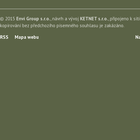
© 2015
Envi Group s.r.o.
, návrh a vývoj
KETNET s.r.o.
, připojeno k sít
kopírování bez předchozího písemného souhlasu je zakázáno.
RSS
Mapa webu
Na