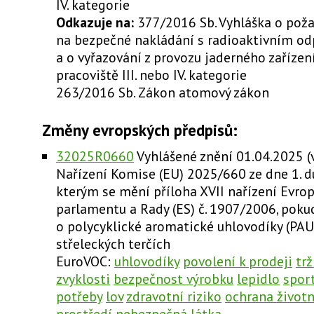
IV. kategorie
Odkazuje na:
377/2016 Sb. Vyhláška o pož
na bezpečné nakládání s radioaktivním o
a o vyřazování z provozu jaderného zařízen
pracoviště III. nebo IV. kategorie
263/2016 Sb. Zákon atomový zákon
Změny evropských předpisů:
32025R0660
Vyhlášené znění 01.04.2025 (v
Nařízení Komise (EU) 2025/660 ze dne 1. 
kterým se mění příloha XVII nařízení Evro
parlamentu a Rady (ES) č. 1907/2006, poku
o polycyklické aromatické uhlovodíky (PAU
střeleckých terčích
EuroVOC:
uhlovodíky
povolení k prodeji
trž
zvyklosti
bezpečnost výrobku
lepidlo
spor
potřeby
lov
zdravotní riziko
ochrana život
prostředí
nebezpečná látka