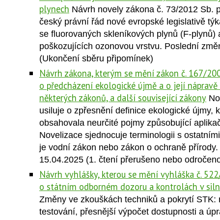
plynech
Návrh novely zákona č. 73/2012 Sb. 
český právní řád nové evropské legislativě týka
se fluorovaných skleníkových plynů (F-plynů) 
poškozujících ozonovou vrstvu. Poslední změ
(Ukončení sběru připomínek)
Návrh zákona, kterým se mění zákon č. 167/200
o předcházení ekologické újmě a o její nápravě
některých zákonů, a další související zákony
No
usiluje o zpřesnění definice ekologické újmy, 
obsahovala neurčité pojmy způsobující aplikač
Novelizace sjednocuje terminologii s ostatními
je vodní zákon nebo zákon o ochraně přírody
15.04.2025 (1. čtení přerušeno nebo odročen
Návrh vyhlášky, kterou se mění vyhláška č. 522
o státním odborném dozoru a kontrolách v siln
Změny ve zkouškách techniků a pokrytí STK:
testování, přesnější výpočet dostupnosti a ú