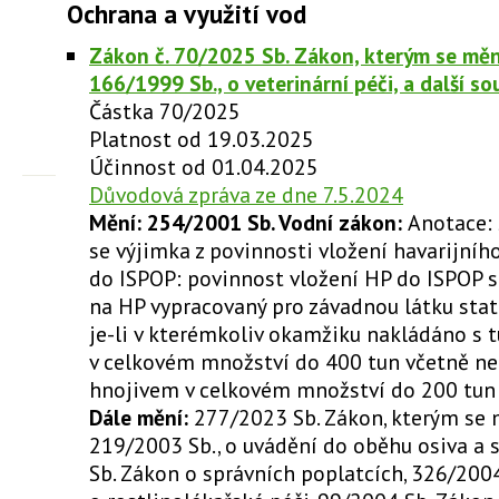
Ochrana a využití vod
Zákon č. 70/2025 Sb. Zákon, kterým se měn
166/1999 Sb., o veterinární péči, a další so
Částka 70/2025
Platnost od 19.03.2025
Účinnost od 01.04.2025
Důvodová zpráva ze dne 7.5.2024
Mění: 254/2001 Sb. Vodní zákon:
Anotace:
se výjimka z povinnosti vložení havarijníh
do ISPOP: povinnost vložení HP do ISPOP 
na HP vypracovaný pro závadnou látku stat
je-li v kterémkoliv okamžiku nakládáno s
v celkovém množství do 400 tun včetně n
hnojivem v celkovém množství do 200 tun 
Dále mění:
277/2023 Sb. Zákon, kterým se 
219/2003 Sb., o uvádění do oběhu osiva a 
Sb. Zákon o správních poplatcích, 326/200