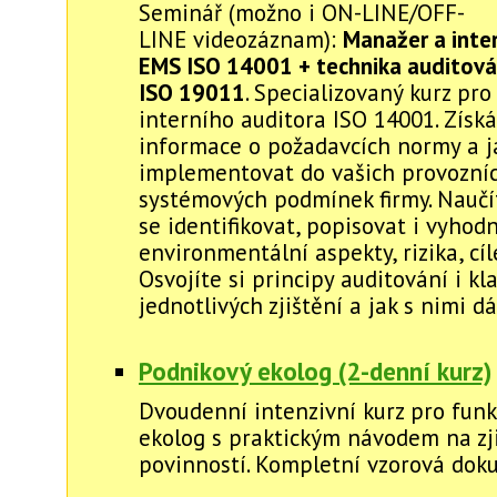
Seminář (možno i ON-LINE/OFF-
LINE videozáznam):
Manažer a inter
EMS ISO 14001 + technika auditová
ISO 19011
. Specializovaný kurz pr
interního auditora ISO 14001. Získá
informace o požadavcích normy a j
implementovat do vašich provozníc
systémových podmínek firmy. Naučí
se identifikovat, popisovat i vyhod
environmentální aspekty, rizika, cíle 
Osvojíte si principy auditování i kla
jednotlivých zjištění a jak s nimi d
Podnikový ekolog (2-denní kurz)
Dvoudenní intenzivní kurz pro funk
ekolog s praktickým návodem na zj
povinností. Kompletní vzorová dok