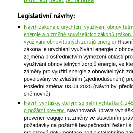
Legislativní návrhy:
Návrh zákona o urychlení využívání obnoviteln
energie a o změně souvisejících zákonů (zákon 
využívání obnovitelných zdrojů energie)
Hlavní
zákona je urychlení využívání energie z obnov
zejména prostřednictvím vymezení oblastí pro
využívání obnovitelných zdrojů energie, ve kt
záměry pro využití energie z obnovitelných zd
povolovány ve zvláštním (zjednodušeném) pr
Poslední změna: 03.04.2025 (Návrh byl před
sněmovně)
Návrh vyhlášky, kterým se mění vyhláška č. 246
o požární prevenci
Navrhovaná úprava vyhlášk
prevenci reaguje na změny ve stavebním práv
požadavky na požárně bezpečnostní řešení s 
projektové dokumentace podle stavebního zá