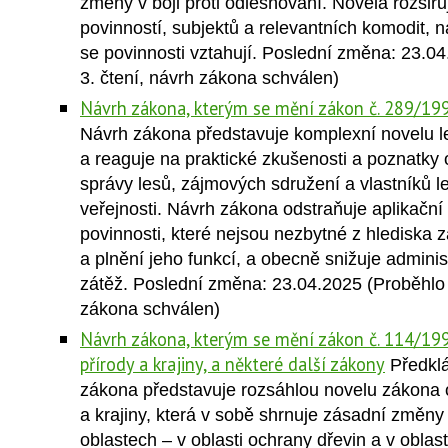
změny v boji proti odlesňování. Novela rozšiřu
povinností, subjektů a relevantních komodit, 
se povinnosti vztahují. Poslední změna: 23.0
3. čtení, návrh zákona schválen)
Návrh zákona, kterým se mění zákon č. 289/1995
Návrh zákona představuje komplexní novelu 
a reaguje na praktické zkušenosti a poznatky 
správy lesů, zájmových sdružení a vlastníků 
veřejnosti. Návrh zákona odstraňuje aplikační 
povinnosti, které nejsou nezbytné z hlediska 
a plnění jeho funkcí, a obecně snižuje administ
zátěž. Poslední změna: 23.04.2025 (Proběhlo 
zákona schválen)
Návrh zákona, kterým se mění zákon č. 114/199
přírody a krajiny, a některé další zákony
Předkl
zákona představuje rozsáhlou novelu zákona 
a krajiny, která v sobě shrnuje zásadní změny
oblastech – v oblasti ochrany dřevin a v oblas