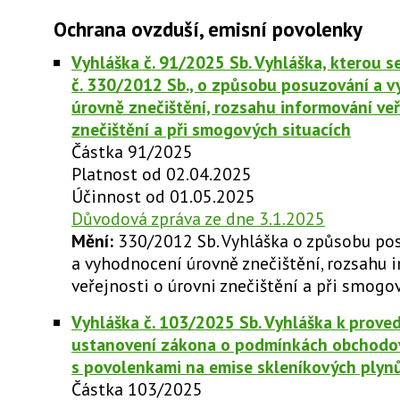
Ochrana ovzduší, emisní povolenky
Vyhláška č. 91/2025 Sb. Vyhláška, kterou s
č. 330/2012 Sb., o způsobu posuzování a 
úrovně znečištění, rozsahu informování veř
znečištění a při smogových situacích
Částka 91/2025
Platnost od 02.04.2025
Účinnost od 01.05.2025
Důvodová zpráva ze dne 3.1.2025
Mění:
330/2012 Sb. Vyhláška o způsobu po
a vyhodnocení úrovně znečištění, rozsahu 
veřejnosti o úrovni znečištění a při smogo
Vyhláška č. 103/2025 Sb. Vyhláška k prove
ustanovení zákona o podmínkách obchodo
s povolenkami na emise skleníkových plyn
Částka 103/2025