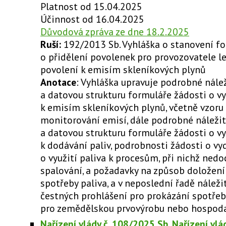
Platnost od 15.04.2025
Účinnost od 16.04.2025
Důvodová zpráva ze dne 18.2.2025
Ruší:
192/2013 Sb. Vyhláška o stanovení fo
o přidělení povolenek pro provozovatele le
povolení k emisím skleníkových plynů
Anotace
: Vyhláška upravuje podrobné nálež
a datovou strukturu formuláře žádosti o v
k emisím skleníkových plynů, včetně vzoru
monitorování emisí, dále podrobné náležit
a datovou strukturu formuláře žádosti o v
k dodávání paliv, podrobnosti žádosti o vy
o využití paliva k procesům, při nichž nedo
spalování, a požadavky na způsob doložení 
spotřeby paliva, a v neposlední řadě náleži
čestných prohlášení pro prokázání spotřeb
pro zemědělskou prvovýrobu nebo hospodař
Nařízení vlády č. 108/2025 Sb. Nařízení vlá