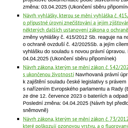
změna: 03.04.2025 (Ukončení sběru připomín
Návrh vyhlášky, kterou se mění vyhláška č. 415
o přípustné úrovni znečišťování a jejím zjišťová
některých dalších ustanovení zákona o ochran
změny vyhlášky č. 415/2012 Sb. reaguje na n
o ochraně ovzduší č. 42/2025Sb. a jejím cílem
vyhlášku do souladu s novou právní úpravou.
04.04.2025 (Ukončení sběru připomínek)
Návrh zákona, kterým se mění zákon č. 542/202
s ukončenou životností
Navrhovaná právní úpr
k zajištění souladu české legislativy s práve
s nařízením Evropského parlamentu a Rady 
ze dne 12. července 2023 o bateriích a odpadn
Poslední změna: 04.04.2025 (Návrh byl před
sněmovně)
Návrh zákona, kterým se mění zákon č. 73/2012 
které poškozují ozonovou vrstvu, a o fluorovan