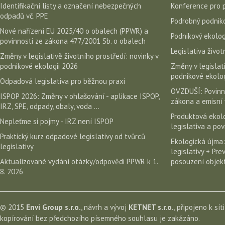
Identifikační listy a označení nebezpečných
Konference pro 
odpadů vč. PPE
Podrobný podniko
Nové nařízení EU 2025/40 o obalech (PPWR) a
Podnikový ekolog
povinnosti ze zákona 477/2001 Sb. o obalech
Legislativa život
Změny v legislativě životního prostředí: novinky v
podnikové ekologii 2026
Změny v legislati
podnikové ekolog
Odpadová legislativa pro běžnou praxi
OVZDUŠÍ: Povinn
ISPOP 2026: Změny v ohlašování - aplikace ISPOP,
zákona a emisní 
IRZ, SPE, odpady, obaly, voda ...
Produktová ekolo
Nepleťme si pojmy - IRZ není ISPOP
legislativa a po
Praktický kurz odpadové legislativy od tvůrců
Ekologická újma:
legislativy
legislativy + Pr
Aktualizované vydání otázky/odpovědi PPWR k 1.
posouzení objekt
8. 2026
© 2015
Envi Group s.r.o.
, návrh a vývoj
KETNET s.r.o.
, připojeno k sít
kopírování bez předchozího písemného souhlasu je zakázáno.