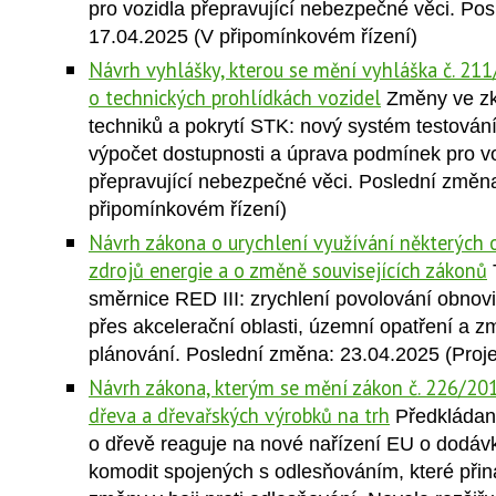
pro vozidla přepravující nebezpečné věci. Po
17.04.2025 (V připomínkovém řízení)
Návrh vyhlášky, kterou se mění vyhláška č. 211
o technických prohlídkách vozidel
Změny ve z
techniků a pokrytí STK: nový systém testování
výpočet dostupnosti a úprava podmínek pro v
přepravující nebezpečné věci. Poslední změn
připomínkovém řízení)
Návrh zákona o urychlení využívání některých 
zdrojů energie a o změně souvisejících zákonů
směrnice RED III: zrychlení povolování obnovi
přes akcelerační oblasti, územní opatření a
plánování. Poslední změna: 23.04.2025 (Proj
Návrh zákona, kterým se mění zákon č. 226/201
dřeva a dřevařských výrobků na trh
Předkládan
o dřevě reaguje na nové nařízení EU o dodáv
komodit spojených s odlesňováním, které přin