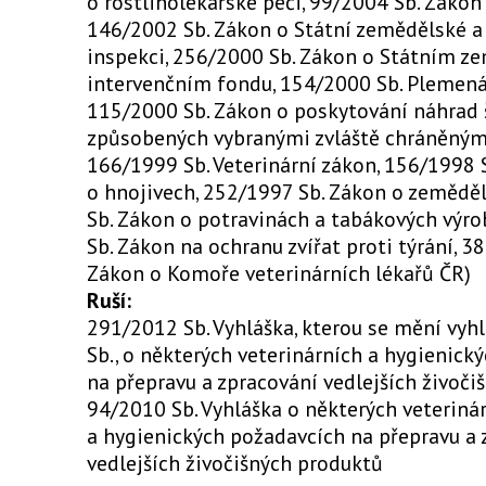
o rostlinolékařské péči, 99/2004 Sb. Zákon 
146/2002 Sb. Zákon o Státní zemědělské a
inspekci, 256/2000 Sb. Zákon o Státním 
intervenčním fondu, 154/2000 Sb. Plemená
115/2000 Sb. Zákon o poskytování náhrad
způsobených vybranými zvláště chráněnými
166/1999 Sb. Veterinární zákon, 156/1998 
o hnojivech, 252/1997 Sb. Zákon o zeměděl
Sb. Zákon o potravinách a tabákových výro
Sb. Zákon na ochranu zvířat proti týrání, 3
Zákon o Komoře veterinárních lékařů ČR)
Ruší:
291/2012 Sb. Vyhláška, kterou se mění vyhl
Sb., o některých veterinárních a hygienick
na přepravu a zpracování vedlejších živoč
94/2010 Sb. Vyhláška o některých veteriná
a hygienických požadavcích na přepravu a 
vedlejších živočišných produktů