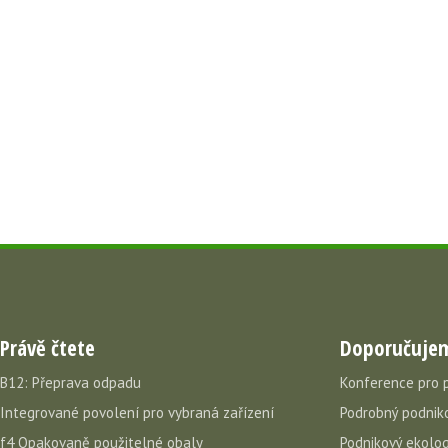
Právě čtete
Doporučuje
B12: Přeprava odpadu
Konference pro 
Integrované povolení pro vybraná zařízení
Podrobný podniko
f4 Opakovaně použitelné obaly
Podnikový ekolog