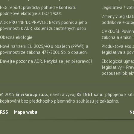
ESG report: praktický pohled v kontextu
Legislativa život
podnikové ekologie a ISO 14001
Změny v legislati
ADR PRO "NE"DOPRAVCE: Běžný podnik a jeho
podnikové ekolog
povinnosti k ADR, školení zúčastněných osob
OVZDUŠÍ: Povinn
Obecná ekologie
zákona a emisní 
Nové nařízení EU 2025/40 o obalech (PPWR) a
Produktová ekolo
povinnosti ze zákona 477/2001 Sb. o obalech
legislativa a po
Dávejte pozor na ADR. Netýká se jen přepravců!
Ekologická újma:
legislativy + Pr
posouzení objekt
© 2015
Envi Group s.r.o.
, návrh a vývoj
KETNET s.r.o.
, připojeno k sít
kopírování bez předchozího písemného souhlasu je zakázáno.
RSS
Mapa webu
Na