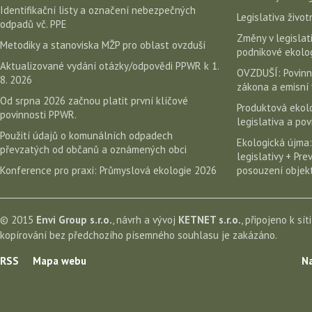
Identifikační listy a označení nebezpečných
Legislativa život
odpadů vč. PPE
Změny v legislati
Metodiky a stanoviska MŽP pro oblast ovzduší
podnikové ekolog
Aktualizované vydání otázky/odpovědi PPWR k 1.
OVZDUŠÍ: Povinn
8. 2026
zákona a emisní 
Od srpna 2026 začnou platit první klíčové
Produktová ekolo
povinnosti PPWR.
legislativa a po
Použití údajů o komunálních odpadech
Ekologická újma:
převzatých od občanů a oznámených obci
legislativy + Pr
Konference pro praxi: Průmyslová ekologie 2026
posouzení objekt
© 2015
Envi Group s.r.o.
, návrh a vývoj
KETNET s.r.o.
, připojeno k sít
kopírování bez předchozího písemného souhlasu je zakázáno.
RSS
Mapa webu
Na