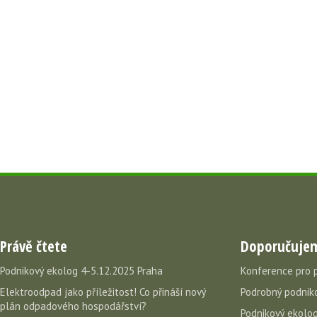
Právě čtete
Doporučuje
Podnikový ekolog 4-5.12.2025 Praha
Konference pro 
Elektroodpad jako příležitost! Co přináší nový
Podrobný podniko
plán odpadového hospodářství?
Podnikový ekolog