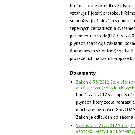
Na fluorované skleníkové plyny, o
vztahuje Kjótský protokol k Rám
se používají především v oboru chl
tepelných čerpadlech a systémec
parlamentu a Rady (EU) č. 517/20
plynech stanovuje základní poža
fluorovaných skleníkových plynů.
prováděcích nařízení Evropské ko
Dokumenty
Zákon č. 73/2012 Sb. o látkách
a o fluorovaných skleníkových
Dne 1. září 2012 vstoupil v úč
plynech, který zcela nahrazuj
o ochraně ovzduší č. 86/2002 S
Zákon je odloučen od zákona 
Vyhláška č. 257/2012 Sb. o pře
ozonovou vrstvu, a fluorovaný