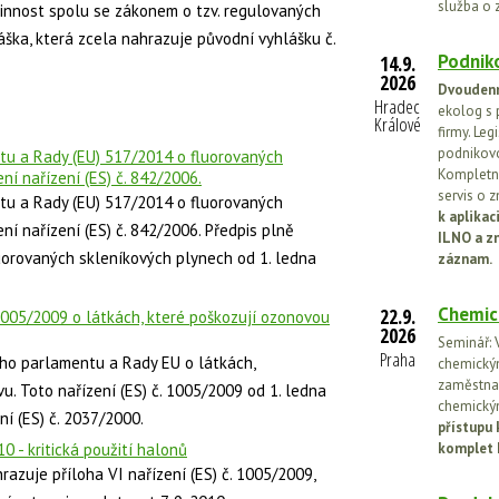
služba o 
účinnost spolu se zákonem o tzv. regulovaných
áška, která zcela nahrazuje původní vyhlášku č.
Podniko
14.9.
2026
Dvoudenn
Hradec
ekolog s 
Králové
firmy. Leg
podnikovo
tu a Rady (EU) 517/2014 o fluorovaných
Kompletní
ní nařízení (ES) č. 842/2006.
servis o 
tu a Rady (EU) 517/2014 o fluorovaných
k aplika
ní nařízení (ES) č. 842/2006. Předpis plně
ILNO a z
luorovaných skleníkových plynech od 1. ledna
záznam.
Chemic
22.9.
 1005/2009 o látkách, které poškozují ozonovou
2026
Seminář: V
Praha
ho parlamentu a Rady EU o látkách,
chemickými
zaměstnan
u. Toto nařízení (ES) č. 1005/2009 od 1. ledna
chemickým
í (ES) č. 2037/2000.
přístupu 
0 - kritická použití halonů
komplet 
razuje příloha VI nařízení (ES) č. 1005/2009,