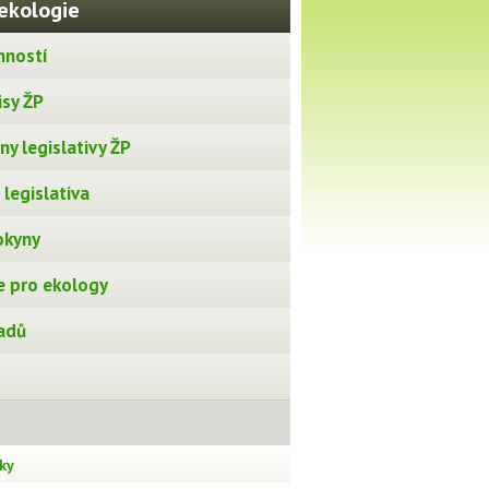
ekologie
nností
isy ŽP
y legislativy ŽP
legislativa
okyny
 pro ekology
adů
ky