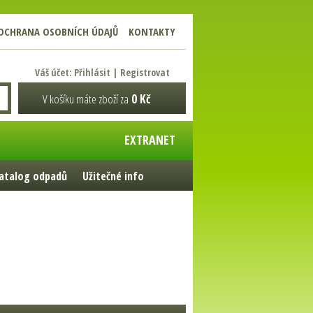
OCHRANA OSOBNÍCH ÚDAJŮ
KONTAKTY
Váš účet:
Přihlásit
|
Registrovat
V košíku máte zboží za
0 Kč
EXTRANET
atalog odpadů
Užitečné info