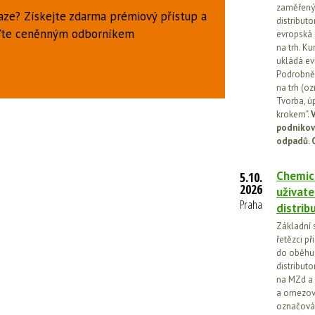
zaměřený 
aze? Získejte zdarma prémiový přístup a
distributo
uďte ceněnným odborníkem
evropská 
na trh. Ku
ukládá ev
Podrobněj
na trh (o
Tvorba, ú
krokem".
V
podnikov
odpadů. 
Chemick
5.10.
2026
uživate
Praha
distrib
Základní 
řetězci př
do oběhu.
distribut
na MZd a 
a omezován
označován