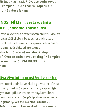
řístupu k aplikaci: Průvodce podnikovou
 + komplet ILNO a značení odpadů. ON-
-LINE videozáznam.
NOSTNÍ LIST: sestavování a
a BL, odborná způsobilost
prava a kontrola bezpečnostních listů "krok za
ejčastější chyby v bezpečnostních listech.
. Základní informace o expozičních scénářích.
dborné způsobilosti pro tvorbu
tních listů.
Včetně ročního přístupu
ci: Průvodce podnikovou ekologií + komplet
načení odpadů. ON-LINE/OFF-LINE
nam.
tiva životního prostředí v kostce
ovinností podnikové ekologie vztahujících se
Změny předpisů a jejich dopady, nejčastější
y v praxi, připravované změny. Kompletní
okumentace a roční předplatné na servis o
egislativy.
Včetně ročního přístupu k
: Průvodce podnikovou ekologií + komplet