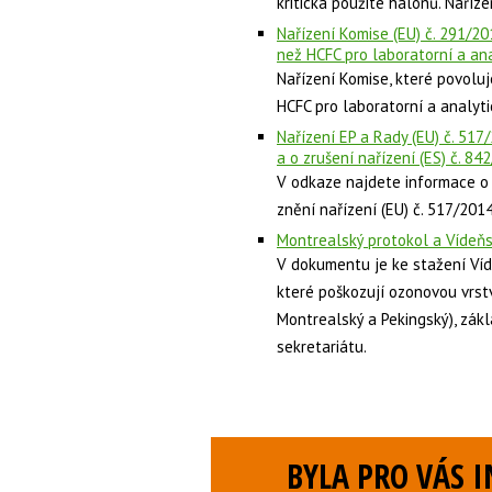
kritická použité halonů. Naříze
Nařízení Komise (EU) č. 291/20
než HCFC pro laboratorní a ana
Nařízení Komise, které povoluj
HCFC pro laboratorní a analytic
Nařízení EP a Rady (EU) č. 517
a o zrušení nařízení (ES) č. 84
V odkaze najdete informace o
znění nařízení (EU) č. 517/201
Montrealský protokol a Vídeň
V dokumentu je ke stažení Víd
které poškozují ozonovou vrst
Montrealský a Pekingský), zák
sekretariátu.
BYLA PRO VÁS 