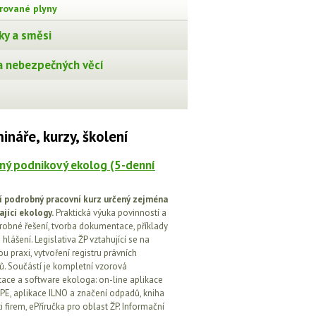
orované plyny
ky a směsi
 nebezpečných věcí
ináře, kurzy, školení
ný podnikový ekolog (5-denní
í podrobný pracovní kurz určený zejména
ající ekology.
Praktická výuka povinností a
drobné řešení, tvorba dokumentace, příklady
 hlášení. Legislativa ŽP vztahující se na
u praxi, vytvoření registru právních
. Součástí je kompletní vzorová
ce a software ekologa: on-line aplikace
PE, aplikace ILNO a značení odpadů, kniha
 firem, ePříručka pro oblast ŽP. Informační