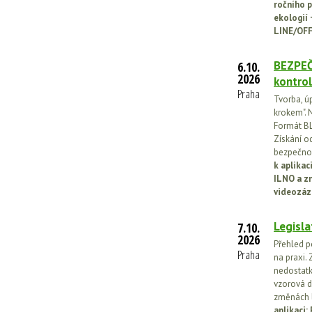
ročního p
ekologií
LINE/OFF
BEZPEČ
6.10.
2026
kontrol
Praha
Tvorba, ú
krokem". N
Formát BL
Získání o
bezpečnos
k aplika
ILNO a z
videozáz
Legisla
7.10.
2026
Přehled p
Praha
na praxi. 
nedostatk
vzorová d
změnách l
aplikaci