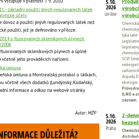
ní vstupuje v platnost 7. 9. 2010.
Produkt
5.10.
2026
výrobcí
11 - základní použití jiných regulovaných látek
on-line
výrobc
lytické účely.
e dovoz a použití jinývh regulovaných látek než
Chemická l
chemickýc
ké použití, jež je definováno v příloze.
týká také
/2014 o fluorovaných skleníkových plynech.
Legislati
2/2006
legislati
 fluorovaných skleníkových plynech a úplné
chemickýc
4 včetně jeho prováděcích nařízení.
SCIP. Smě
nebezpečn
ská úmluva
zařízeníc
eňská úmluva a Montrealský protokol o látkách,
dopady. E
vu včetně všech dodatků (Londýnský, Kodaňský,
ekologie.
Průvodce
ladní informace a odkaz na webové stránky
ILNO a z
záznam.
Autor:
MŽP
2-denní
5.10.
2026
bezpečn
Praha
Chemická 
INFORMACE DŮLEŽITÁ?
distribut