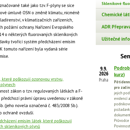
Skleníkové flu
značované také jako tzv. F-plyny se sice
cové úmluvě OSN o změně klimatu, nicméně
Chemické lát
adírenství, v klimatizačních zařízeních,
ADR Přeprava
h požární ochrany. Nařízení Evropského
14 o některých fluorovaných skleníkových
Užitečné info
davky tvořící systém předcházení emisím
 K tomuto nařízení byla vydaná série
Sem
mise.
Podrob
9.9.
2026
kurz)
, které poškozují ozonovou vrstvu,
Praha
Pětidenn
 plynech
pro začín
innost zákon o tzv. regulovaných látkách a F-
jejich po
e předchozí právní úpravu uvedenou v zákoně
evidencí a
podnikovo
b. (jeho novela označená č. 483/2008 Sb.).
požadavků
o ochraně ovzduší.
dokumenta
dcházení emisím látek, které poškozují
Průvodce 
ch skleníkových plynů
Povinnosti