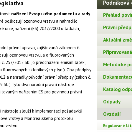
Podniková 
gislativa
atnost
nařízení Evropského parlamentu a rady
Přehled povi
eré poškozují ozonovou vrstvu a nahradilo
Právní předp
é unie, nařízení (ES) 2037/2000 o látkách,
Aktuální změn
rodní právní úprava, zajišťovaná zákonem č.
Připravovaná 
ozují ozonovou vrstvu, a o fluorovaných
 č. 257/2012 Sb., o předcházení emisím látek,
Metodické p
 a fluorovaných skleníkových plynů. Oba předpisy
Dokumentace
012 a nahradily původní právní předpisy (zákon č.
9 Sb.) Tyto dva národní právní nástroje
Katalog odp
citovaným nařízením ES pro povinnou právní
Odpady
ní nástroje slouží k implementaci požadavků
Ovzduší
ové vrstvy a Montrealského protokolu
ou vrstvu.
Regulované lát