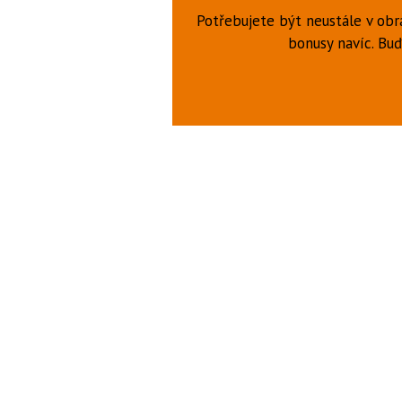
Potřebujete být neustále v obr
bonusy navíc. B