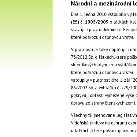
Národní a mezinárodní le
Dne 1. ledna 2010 vstoupilo v pl
(ES) č. 1005/2009
o látkách, kt
stávající právní dokument Evropsk
které poškozují ozonovou vrstvu.
V platnosti je také doplňující ná
73/2012 Sb. o látkách, které pošk
skleníkových plynech a vyhláškou
které poškozují ozonovou vrstvu,
vstoupily v platnost dne 1. září 2
86/2002 Sb. a vyhláška č. 279/200
pokrývají oblasti vymezené výše 
úpravu ze strany členských zemí.
Všechny tři jmenované legislativ
Vídeňské úmluvy na ochranu ozon
o látkách, které poškozují ozonov