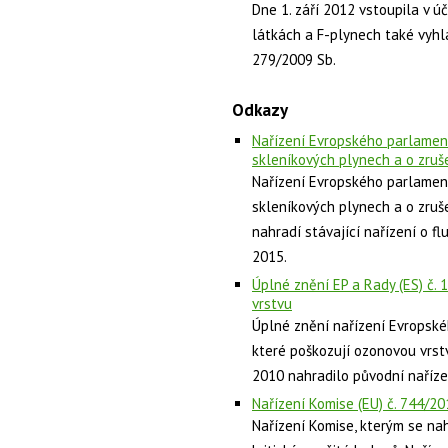
Dne 1. září 2012 vstoupila v 
látkách a F-plynech také vyhl
279/2009 Sb.
Odkazy
Nařízení Evropského parlamen
skleníkových plynech a o zruše
Nařízení Evropského parlamen
skleníkových plynech a o zruše
nahradí stávající nařízení o f
2015.
Úplné znění EP a Rady (ES) č.
vrstvu
Úplné znění nařízení Evropské
které poškozují ozonovou vrstv
2010 nahradilo původní nařízen
Nařízení Komise (EU) č. 744/201
Nařízení Komise, kterým se nah