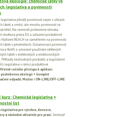
ová ekologie: chemické látky ve
ch, legislativa a povinnosti
ů
egislativa přináší povinnosti nejen v oblasti
h látek a směsí, ale mnoho povinností se
 výrobků. Na semináři probereme témata:
vní struktura práva EU a zařazení produktové
vy. Nařízení REACH se zaměřením na povinnosti
h látek v předmětech. Oznamovací povinnost
rnice RoHS o omezení používání některých
ých látek v elektrických a elektronických
h. Příklady neshodných produktů a legislativní
SG legislativa v rámci produktové
Včetně ročního přístupu k aplikaci:
 podnikovou ekologií + komplet
načení odpadů. Možno i ON-LINE/OFF-LINE
 kurz: Chemická legislativa +
ostní list
legislativa pro výrobce, dovozce,
ory a následné uživatele pro praxi.
Seminář