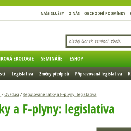
NAŠE SLUŽBY
O NÁS
OBCHODNÍ PODMÍNKY
IKOVÁ EKOLOGIE
SEMINÁŘE
ESHOP
sti
Legislativa
Změny předpisů
Připravovaná legislativa
K
e
/
Ovzduší
/
Regulované látky a F-plyny: legislativa
y a F-plyny: legislativa