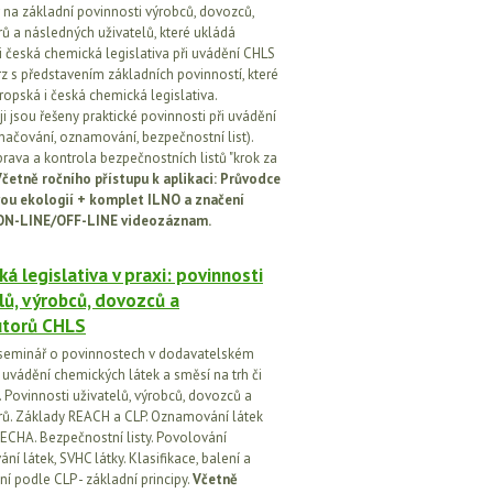
na základní povinnosti výrobců, dovozců,
rů a následných uživatelů, které ukládá
i česká chemická legislativa při uvádění CHLS
rz s představením základních povinností, které
ropská i česká chemická legislativa.
i jsou řešeny praktické povinnosti při uvádění
značování, oznamování, bezpečnostní list).
prava a kontrola bezpečnostních listů "krok za
četně ročního přístupu k aplikaci: Průvodce
ou ekologií + komplet ILNO a značení
ON-LINE/OFF-LINE videozáznam.
á legislativa v praxi: povinnosti
lů, výrobců, dovozců a
utorů CHLS
seminář o povinnostech v dodavatelském
i uvádění chemických látek a směsí na trh či
 Povinnosti uživatelů, výrobců, dovozců a
orů. Základy REACH a CLP. Oznamování látek
ECHA. Bezpečnostní listy. Povolování
í látek, SVHC látky. Klasifikace, balení a
í podle CLP - základní principy.
Včetně