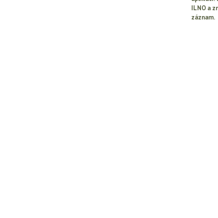
ILNO a z
záznam.