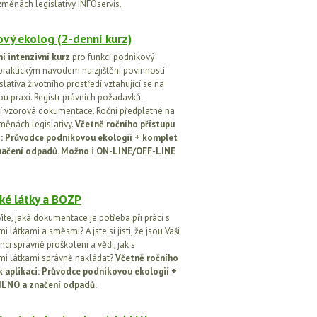
změnách legislativy INFOservis.
vý ekolog (2-denní kurz)
í intenzivní kurz
pro funkci podnikový
praktickým návodem na zjištění povinností
islativa životního prostředí vztahující se na
u praxi. Registr právních požadavků.
 vzorová dokumentace. Roční předplatné na
změnách legislativy.
Včetně ročního přístupu
ci: Průvodce podnikovou ekologií + komplet
načení odpadů. Možno i ON-LINE/OFF-LINE
ké látky a BOZP
íte, jaká dokumentace je potřeba při práci s
 látkami a směsmi? A jste si jisti, že jsou Vaši
ci správně proškoleni a vědí, jak s
i látkami správně nakládat?
Včetně ročního
k aplikaci: Průvodce podnikovou ekologií +
ILNO a značení odpadů.