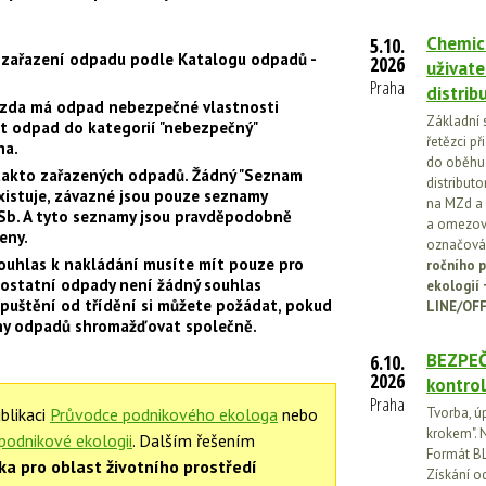
Chemick
5.10.
t zařazení odpadu podle Katalogu odpadů -
2026
uživate
.
Praha
distrib
, zda má odpad nebezpečné vlastnosti
Základní 
it odpad do kategorií "nebezpečný"
řetězci př
na.
do oběhu.
i takto zařazených odpadů. Žádný "Seznam
distribut
istuje, závazné jsou pouze seznamy
na MZd a 
 Sb. A tyto seznamy jsou pravděpodobně
a omezován
eny.
označován
uhlas k nakládání musíte mít pouze pro
ročního p
ostatní odpady není žádný souhlas
ekologií
puštění od třídění si můžete požádat, pokud
LINE/OFF
hy odpadů shromažďovat společně.
BEZPEČ
6.10.
2026
kontrol
Praha
blikaci
Průvodce podnikového ekologa
nebo
Tvorba, ú
krokem". N
 podnikové ekologii
. Dalším řešením
Formát BL
ka pro oblast životního prostředí
Získání o