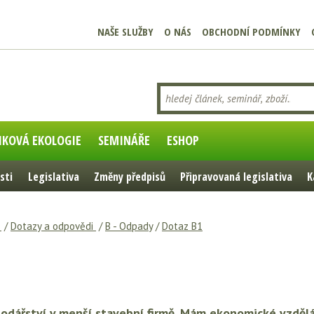
NAŠE SLUŽBY
O NÁS
OBCHODNÍ PODMÍNKY
IKOVÁ EKOLOGIE
SEMINÁŘE
ESHOP
sti
Legislativa
Změny předpisů
Připravovaná legislativa
K
e
/
Dotazy a odpovědi
/
B - Odpady
/
Dotaz B1
dářství v menší stavební firmě. Mám ekonomické vzděl