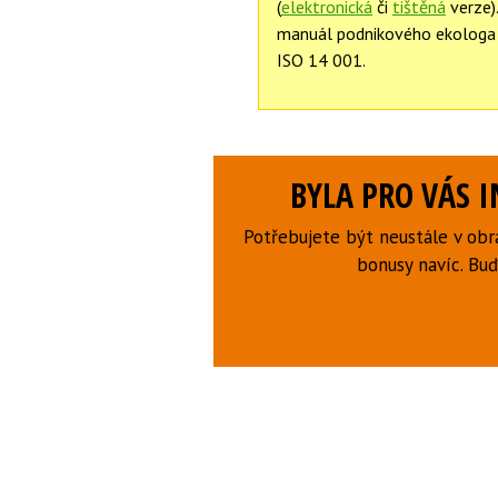
(
elektronická
či
tištěná
verze)
manuál podnikového ekologa 
ISO 14 001.
BYLA PRO VÁS 
Potřebujete být neustále v obr
bonusy navíc. B