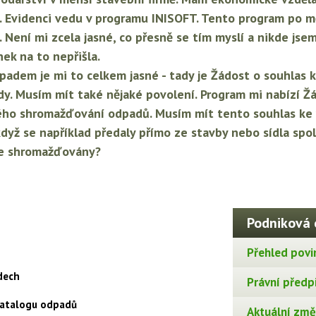
i. Evidenci vedu v programu INISOFT. Tento program po 
ení mi zcela jasné, co přesně se tím myslí a nikde jsem
ek na to nepřišla.
padem je mi to celkem jasné - tady je Žádost o souhlas 
dy. Musím mít také nějaké povolení. Program mi nabízí Ž
ného shromažďování odpadů. Musím mít tento souhlas k
i když se například předaly přímo ze stavby nebo sídla sp
kde shromažďovány?
Podniková 
Přehled povi
dech
Právní předp
Katalogu odpadů
Aktuální změn