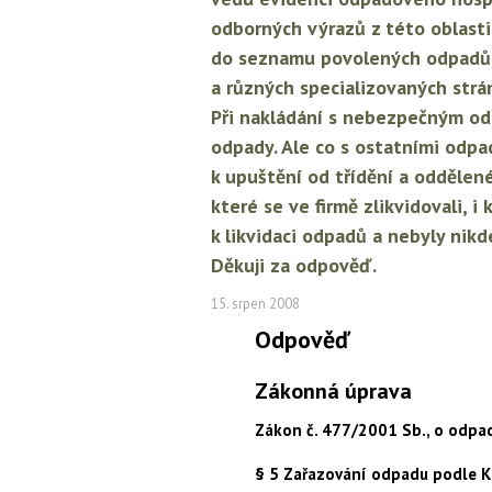
odborných výrazů z této oblast
do seznamu povolených odpadů. N
a různých specializovaných strán
Při nakládání s nebezpečným od
odpady. Ale co s ostatními odpa
k upuštění od třídění a odděle
které se ve firmě zlikvidovali, 
k likvidaci odpadů a nebyly ni
Děkuji za odpověď.
15. srpen 2008
Odpověď
Zákonná úprava
Zákon č. 477/2001 Sb., o odpa
§ 5 Zařazování odpadu podle 