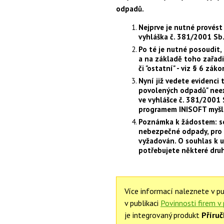
odpadů.
Nejprve je nutné provés
vyhláška č. 381/2001 Sb
Po té je nutné posoudit
a na základě toho zařad
či "ostatní" - viz § 6 záko
Nyní již vedete evidenc
povolených odpadů" neex
ve vyhlášce č. 381/2001
programem INISOFT myšl
Poznámka k žádostem: so
nebezpečné odpady, pro 
vyžadován. O souhlas k u
potřebujete některé dru
Více informací naleznete v pu
v publikaci
Povinnosti firem v
je integrovaný produkt
Příruč