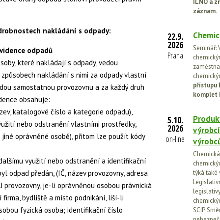
ILNO a z
záznam.
odrobnostech nakládání s odpady:
Chemic
22.9.
2026
Seminář: V
evidence odpadů
Praha
chemickými
soby, které nakládají s odpady, vedou
zaměstnan
 způsobech nakládání s nimi za odpady vlastní
chemickým
přístupu 
aždou samostatnou provozovnu a za každý druh
komplet 
idence obsahuje:
zev, katalogové číslo a kategorie odpadu),
Produkt
5.10.
užití nebo odstranění vlastními prostředky,
2026
výrobcí
 jiné oprávněné osobě), přitom lze použít kódy
on-line
výrobc
Chemická l
alšímu využití nebo odstranění a identifikační
chemickýc
yl odpad předán, (IČ, název provozovny, adresa
týká také
Legislati
J provozovny, je-li oprávněnou osobou právnická
legislati
irma, bydliště a místo podnikání, liší-li
chemickýc
sobou fyzická osoba; identifikační číslo
SCIP. Smě
nebezpečn