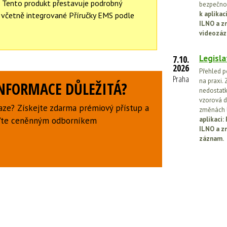
. Tento produkt přestavuje podrobný
bezpečnos
k aplika
včetně integrované Příručky EMS podle
ILNO a z
videozáz
Legisla
7.10.
2026
Přehled p
Praha
na praxi. 
INFORMACE DŮLEŽITÁ?
nedostatk
vzorová d
aze? Získejte zdarma prémiový přístup a
změnách l
uďte ceněnným odborníkem
aplikaci
ILNO a z
záznam.