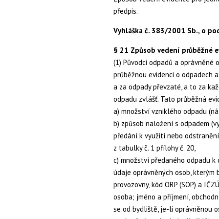
předpis.
Vyhláška č. 383/2001 Sb., o p
§ 21 Způsob vedení průběžné 
(1) Původci odpadů a oprávněné o
průběžnou evidenci o odpadech a
a za odpady převzaté, a to za k
odpadu zvlášť. Tato průběžná ev
a) množství vzniklého odpadu (ná
b) způsob naložení s odpadem (vy
předání k využití nebo odstranění
z tabulky č. 1 přílohy č. 20,
c) množství předaného odpadu k d
údaje oprávněných osob, kterým b
provozovny, kód ORP (SOP) a IČZÚ
osoba; jméno a příjmení, obchodní f
se od bydliště, je-li oprávněnou o