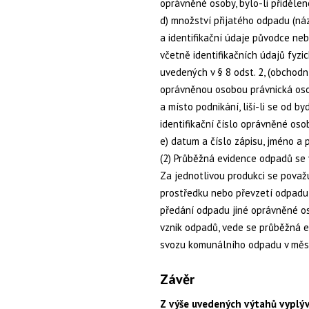
oprávněné osoby, bylo-li přidělen
d) množství přijatého odpadu (ná
a identifikační údaje původce neb
včetně identifikačních údajů fyzi
uvedených v § 8 odst. 2, (obchodní
oprávněnou osobou právnická osob
a místo podnikání, liší-li se od b
identifikační číslo oprávněné osob
e) datum a číslo zápisu, jméno a
(2) Průběžná evidence odpadů se 
Za jednotlivou produkci se pova
prostředku nebo převzetí odpad
předání odpadu jiné oprávněné os
vznik odpadů, vede se průběžná e
svozu komunálního odpadu v měsí
Závěr
Z výše uvedených výtahů vyplýv