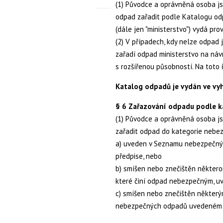
(1) Původce a oprávněná osoba js
odpad zařadit podle Katalogu odp
(dále jen "ministerstvo") vydá pr
(2) V případech, kdy nelze odpad
zařadí odpad ministerstvo na náv
s rozšířenou působností. Na toto 
Katalog odpadů je vydán ve vyh
§ 6 Zařazování odpadu podle k
(1) Původce a oprávněná osoba js
zařadit odpad do kategorie nebezp
a) uveden v Seznamu nebezpečný
předpise, nebo
b) smíšen nebo znečištěn někter
které činí odpad nebezpečným, uv
c) smíšen nebo znečištěn někter
nebezpečných odpadů uvedeném v