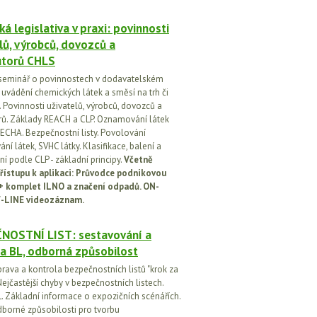
á legislativa v praxi: povinnosti
lů, výrobců, dovozců a
utorů CHLS
seminář o povinnostech v dodavatelském
i uvádění chemických látek a směsí na trh či
 Povinnosti uživatelů, výrobců, dovozců a
orů. Základy REACH a CLP. Oznamování látek
ECHA. Bezpečnostní listy. Povolování
í látek, SVHC látky. Klasifikace, balení a
í podle CLP - základní principy.
Včetně
řístupu k aplikaci: Průvodce podnikovou
 + komplet ILNO a značení odpadů. ON-
-LINE videozáznam.
NOSTNÍ LIST: sestavování a
a BL, odborná způsobilost
prava a kontrola bezpečnostních listů "krok za
ejčastější chyby v bezpečnostních listech.
. Základní informace o expozičních scénářích.
dborné způsobilosti pro tvorbu