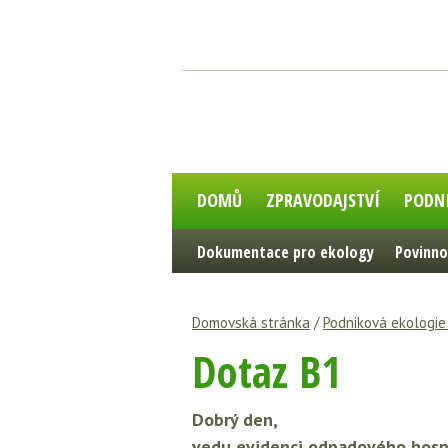
DOMŮ
ZPRAVODAJSTVÍ
PODN
Dokumentace pro ekology
Povinno
Domovská stránka
/
Podniková ekologi
Dotaz B1
Dobrý den,
vedu evidenci odpadového hospo