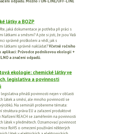
načení odpadů. Možno i ON-LINE/OFF-LINE
ké látky a BOZP
íte, jaká dokumentace je potřeba při práci s
 látkami a směsmi? A jste si jisti, že jsou Vaši
ci správně proškoleni a vědí, jak s
i látkami správně nakládat?
Včetně ročního
k aplikaci: Průvodce podnikovou ekologií +
ILNO a značení odpadů.
ová ekologie: chemické látky ve
ch, legislativa a povinnosti
ů
egislativa přináší povinnosti nejen v oblasti
h látek a směsí, ale mnoho povinností se
 výrobků. Na semináři probereme témata:
vní struktura práva EU a zařazení produktové
vy. Nařízení REACH se zaměřením na povinnosti
h látek v předmětech. Oznamovací povinnost
rnice RoHS o omezení používání některých
ých látek v elektrických a elektronických