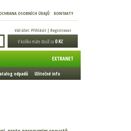
OCHRANA OSOBNÍCH ÚDAJŮ
KONTAKTY
Váš účet:
Přihlásit
|
Registrovat
V košíku máte zboží za
0 Kč
EXTRANET
atalog odpadů
Užitečné info
ání, proto nerozumím spoustě