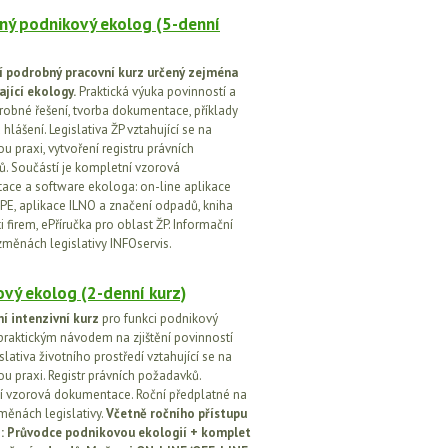
ný podnikový ekolog (5-denní
í podrobný pracovní kurz určený zejména
ající ekology.
Praktická výuka povinností a
drobné řešení, tvorba dokumentace, příklady
 hlášení. Legislativa ŽP vztahující se na
u praxi, vytvoření registru právních
. Součástí je kompletní vzorová
ce a software ekologa: on-line aplikace
PE, aplikace ILNO a značení odpadů, kniha
 firem, ePříručka pro oblast ŽP. Informační
změnách legislativy INFOservis.
vý ekolog (2-denní kurz)
í intenzivní kurz
pro funkci podnikový
praktickým návodem na zjištění povinností
islativa životního prostředí vztahující se na
u praxi. Registr právních požadavků.
 vzorová dokumentace. Roční předplatné na
změnách legislativy.
Včetně ročního přístupu
ci: Průvodce podnikovou ekologií + komplet