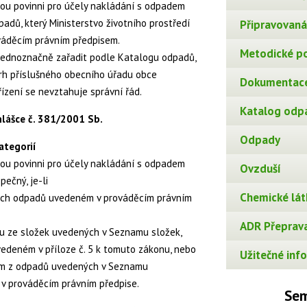
ou povinni pro účely nakládání s odpadem
adů, který Ministerstvo životního prostředí
Připravovaná 
ováděcím právním předpisem.
Metodické p
 jednoznačně zařadit podle Katalogu odpadů,
rh příslušného obecního úřadu obce
Dokumentace
řízení se nevztahuje správní řád.
Katalog odp
lášce č. 381/2001 Sb.
Odpady
ategorií
ou povinni pro účely nakládání s odpadem
Ovzduší
ečný, je-li
Chemické lát
ch odpadů uvedeném v prováděcím právním
ADR Přeprava
ou ze složek uvedených v Seznamu složek,
edeném v příloze č. 5 k tomuto zákonu, nebo
Užitečné info
ým z odpadů uvedených v Seznamu
 prováděcím právním předpise.
Sem