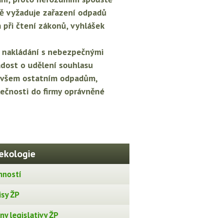
mě vyžaduje zařazení odpadů
 při čtení zákonů, vyhlášek
k nakládání s nebezpečnými
ádost o udělení souhlasu
e všem ostatním odpadům,
olečnosti do firmy oprávněné
ekologie
nností
isy ŽP
y legislativy ŽP