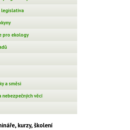
legislativa
okyny
 pro ekology
adů
ky a směsi
 nebezpečných věcí
ináře, kurzy, školení