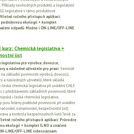
h. Příklady neshodných produktů a legislativní
SG legislativa v rámci produktové
Včetně ročního přístupu k aplikaci:
 podnikovou ekologií + komplet
načení odpadů. Možno i ON-LINE/OFF-LINE
 kurz: Chemická legislativa +
ostní list
legislativa pro výrobce, dovozce,
ory a následné uživatele pro praxi.
Seminář
na základní povinnosti výrobců, dovozců,
rů a následných uživatelů, které ukládá
i česká chemická legislativa při uvádění CHLS
rz s představením základních povinností, které
ropská i česká chemická legislativa.
i jsou řešeny praktické povinnosti při uvádění
značování, oznamování, bezpečnostní list).
prava a kontrola bezpečnostních listů "krok za
četně ročního přístupu k aplikaci: Průvodce
ou ekologií + komplet ILNO a značení
ON-LINE/OFF-LINE videozáznam.