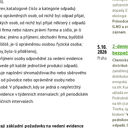
o),
zařízeníc
zev, katalogové číslo a kategorie odpadu)
dopady. E
o oprávněných osob, od nichž byl odpad přijat,
ekologie.
Průvodce
ckých osob, od nichž byl přijat některý z odpadů
ILNO a z
 firma nebo název, právní forma a sídlo, je-li
záznam.
a; jméno a příjmení, obchodní firma, bydliště
ydliště, je-li oprávněnou osobou fyzická osoba;
2-denní
5.10.
2026
y, bylo-li přiděleno),
bezpečn
Praha
 příjmení osoby odpovědné za vedení evidence.
Chemická 
vede při každé jednotlivé produkci odpadů.
distribut
zaměřený 
žuje naplnění shromažďovacího nebo sběrového
distributo
u od původce nebo oprávněné osoby nebo
evropská 
obě. V případech, kdy se jedná o nepřetržitý
na trh. Ku
ukládá ev
vidence v týdenních intervalech; při periodickém
Podrobněj
čních intervalech.
na trh (o
Tvorba, ú
krokem".
V
podnikov
odpadů. 
ají základní požadavky na vedení evidence