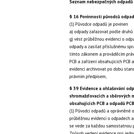
Seznam nebezpečných odpadů je
§ 16 Povinnosti původců odpa
(1) Původce odpadů je povinen
a) odpady zařazovat podle druhů a
g) vést průběžnou evidenci o odp
odpady a zasílat příslušnému sp
tímto zákonem a prováděcím práv
PCB a zařízení obsahujících PCB a
evidenci archivovat po dobu sta
právním předpisem,
§ 39 Evidence a ohlašování odp
shromažďovacích a sběrových mí
obsahujících PCB a odpadů PC
(1) Původci odpadů a oprávněné os
průběžnou evidenci o odpadech a
se vede za každou samostatnou 
Způsob vedení evidence pro jedno