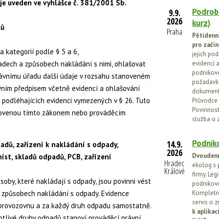
 uveden ve vyhlášce č. 381/2001 Sb.
Podrob
9.9.
2026
kurz)
dů
Praha
Pětidenn
pro začín
 kategorií podle § 5 a 6,
jejich po
adech a způsobech nakládání s nimi, ohlašovat
evidencí a
podnikovo
rávnímu úřadu další údaje v rozsahu stanoveném
požadavků
ním předpisem včetně evidencí a ohlašování
dokumenta
 podléhajících evidenci vymezených v § 26. Tuto
Průvodce 
Povinnosti
novenou tímto zákonem nebo prováděcím
služba o 
Podniko
14.9.
adů, zařízení k nakládání s odpady,
2026
Dvoudenn
st, skladů odpadů, PCB, zařízení
Hradec
ekolog s 
B
Králové
firmy. Leg
oby, které nakládají s odpady, jsou povinni vést
podnikovo
 způsobech nakládání s odpady. Evidence
Kompletní
servis o 
provozovnu a za každý druh odpadu samostatně.
k aplika
tlivé druhy odpadů stanoví prováděcí právní