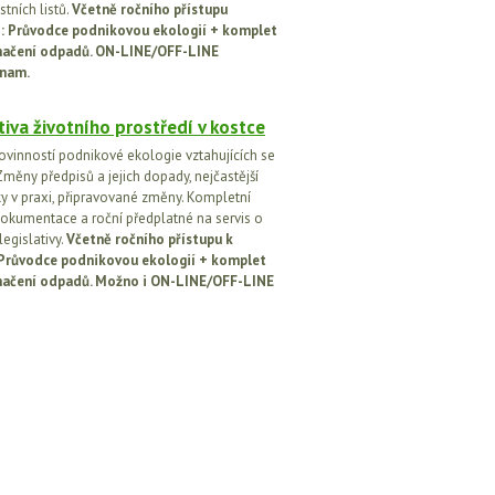
tních listů.
Včetně ročního přístupu
ci: Průvodce podnikovou ekologií + komplet
načení odpadů. ON-LINE/OFF-LINE
nam.
tiva životního prostředí v kostce
ovinností podnikové ekologie vztahujících se
Změny předpisů a jejich dopady, nejčastější
y v praxi, připravované změny. Kompletní
okumentace a roční předplatné na servis o
egislativy.
Včetně ročního přístupu k
: Průvodce podnikovou ekologií + komplet
načení odpadů. Možno i ON-LINE/OFF-LINE