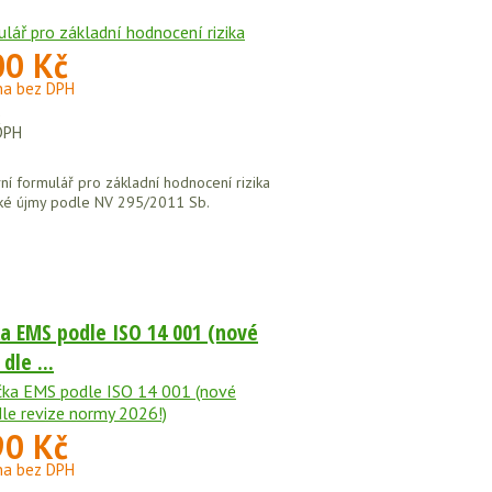
00 Kč
na bez DPH
č
DPH
vní formulář pro základní hodnocení rizika
ké újmy podle NV 295/2011 Sb.
ka EMS podle ISO 14 001 (nové
dle ...
90 Kč
na bez DPH