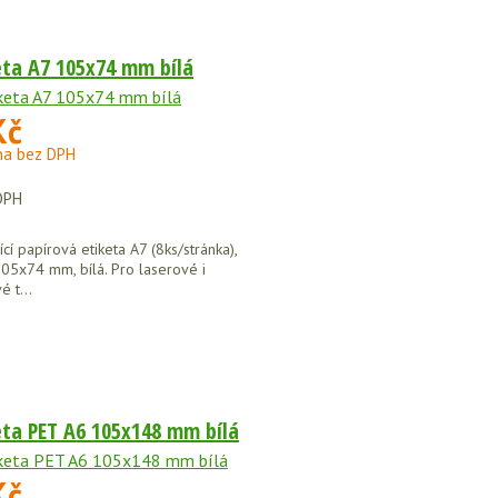
eta A7 105x74 mm bílá
Kč
na bez DPH
DPH
í papírová etiketa A7 (8ks/stránka),
05x74 mm, bílá. Pro laserové i
é t...
eta PET A6 105x148 mm bílá
Kč