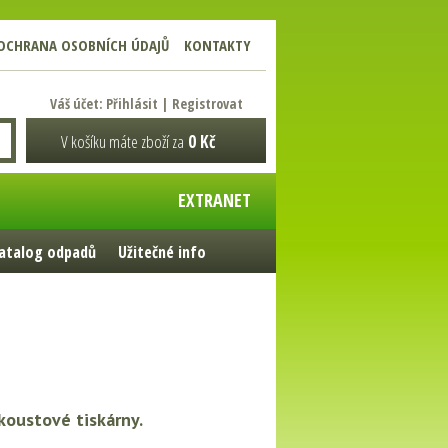
OCHRANA OSOBNÍCH ÚDAJŮ
KONTAKTY
Váš účet:
Přihlásit
|
Registrovat
V košíku máte zboží za
0 Kč
EXTRANET
atalog odpadů
Užitečné info
koustové tiskárny.