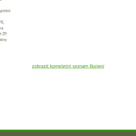
pletní
PE,
ha
t ŽP.
tivy
zobrazit kompletní seznam školení