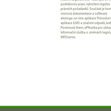
podnikovou praxi, vytvoření registru
právních požadavků. Součástí je kom
vzorová dokumentace a software
ekologa: on-line aplikace Průvodce 
aplikace ILNO a značení odpadů, kni
Povinnosti firem, ePříručka pro oblas
Informační služba o změnách legisla
INFOservis.