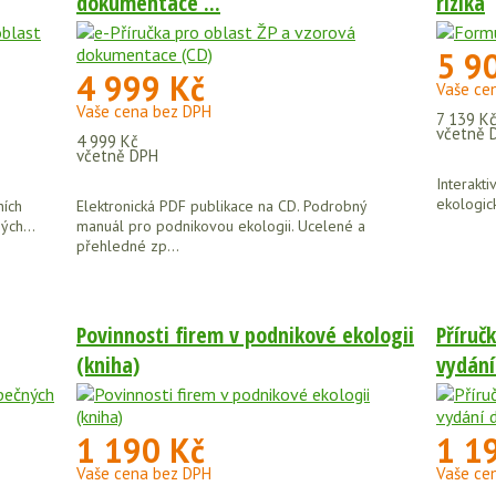
dokumentace ...
rizika
5 9
4 999 Kč
Vaše ce
Vaše cena bez DPH
7 139 K
včetně 
4 999 Kč
včetně DPH
Interakti
ekologic
ních
Elektronická PDF publikace na CD. Podrobný
ých...
manuál pro podnikovou ekologii. Ucelené a
přehledné zp...
Povinnosti firem v podnikové ekologii
Příruč
(kniha)
vydání 
1 190 Kč
1 1
Vaše cena bez DPH
Vaše ce