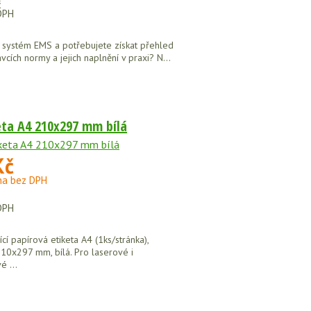
č
DPH
 systém EMS a potřebujete získat přehled
cích normy a jejich naplnění v praxi? N...
eta A4 210x297 mm bílá
Kč
na bez DPH
DPH
í papírová etiketa A4 (1ks/stránka),
10x297 mm, bílá. Pro laserové i
é ...