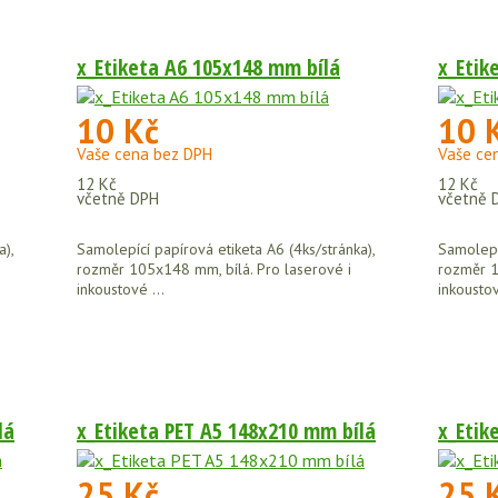
x_Etiketa A6 105x148 mm bílá
x_Etik
10 Kč
10 
Vaše cena bez DPH
Vaše ce
12 Kč
12 Kč
včetně DPH
včetně 
a),
Samolepící papírová etiketa A6 (4ks/stránka),
Samolepíc
rozměr 105x148 mm, bílá. Pro laserové i
rozměr 1
inkoustové ...
inkoustov
lá
x_Etiketa PET A5 148x210 mm bílá
x_Etik
25 Kč
25 