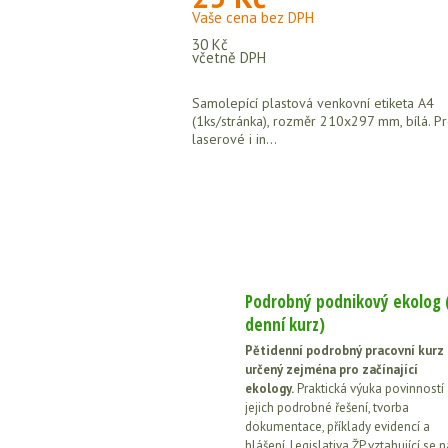
Vaše cena bez DPH
30 Kč
včetně DPH
Samolepící plastová venkovní etiketa A4
(1ks/stránka), rozměr 210x297 mm, bílá. P
laserové i in...
Podrobný podnikový ekolog 
denní kurz)
Pětidenní podrobný pracovní kurz
určený zejména pro začínající
ekology.
Praktická výuka povinností
jejich podrobné řešení, tvorba
dokumentace, příklady evidencí a
hlášení. Legislativa ŽP vztahující se n