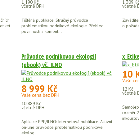
1 190 Kč
1 309 K
včetně DPH
včetně 
ačních
Tištěná publikace. Stručný průvodce
Zavádíte
etiket
problematikou podnikové ekologie. Přehled
o požadav
povinností s koment...
Průvodce podnikovou ekologií
x_Etik
(ebook) vč. ILNO
10 
Vaše ce
8 999 Kč
12 Kč
včetně 
Vaše cena bez DPH
10 889 Kč
Samolepíc
včetně DPH
.
rozměr 2
inkoustov
Aplikace PPE/ILNO: Internetová publikace. Aktivní
on-line průvodce problematikou podnikové
ekolog...