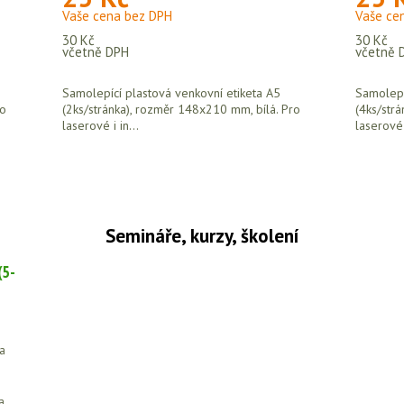
Vaše cena bez DPH
Vaše ce
30 Kč
30 Kč
včetně DPH
včetně 
Samolepící plastová venkovní etiketa A5
Samolepí
ro
(2ks/stránka), rozměr 148x210 mm, bílá. Pro
(4ks/str
laserové i in...
laserové i
Semináře, kurzy, školení
(5-
 a
a