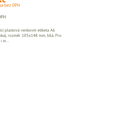
na bez DPH
DPH
cí plastová venkovní etiketa A6
ánka), rozměr 105x148 mm, bílá. Pro
 in...