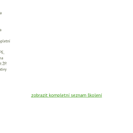
 a
a
pletní
PE,
ha
t ŽP.
tivy
zobrazit kompletní seznam školení