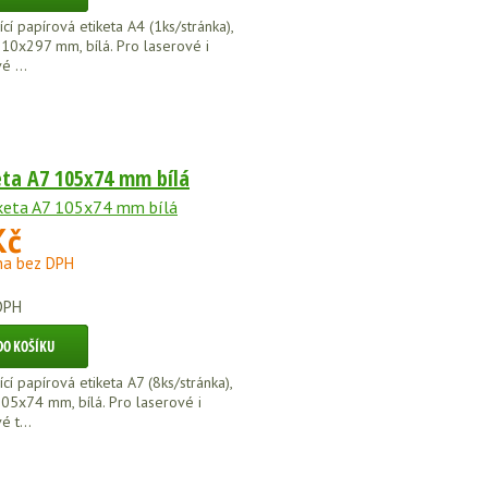
í papírová etiketa A4 (1ks/stránka),
10x297 mm, bílá. Pro laserové i
é ...
eta A7 105x74 mm bílá
Kč
na bez DPH
DPH
í papírová etiketa A7 (8ks/stránka),
05x74 mm, bílá. Pro laserové i
é t...