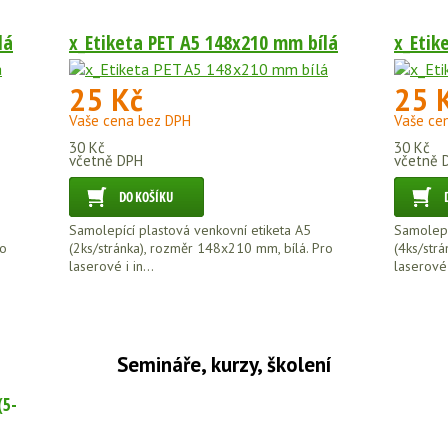
lá
x_Etiketa PET A5 148x210 mm bílá
x_Etik
25 Kč
25 
Vaše cena bez DPH
Vaše ce
30 Kč
30 Kč
včetně DPH
včetně 
Samolepící plastová venkovní etiketa A5
Samolepí
ro
(2ks/stránka), rozměr 148x210 mm, bílá. Pro
(4ks/str
laserové i in...
laserové i
Semináře, kurzy, školení
(5-