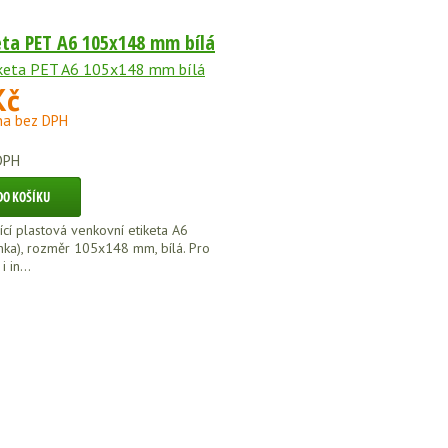
eta PET A6 105x148 mm bílá
Kč
na bez DPH
DPH
cí plastová venkovní etiketa A6
ánka), rozměr 105x148 mm, bílá. Pro
 in...