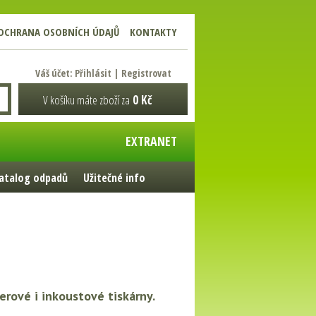
OCHRANA OSOBNÍCH ÚDAJŮ
KONTAKTY
Váš účet:
Přihlásit
|
Registrovat
V košíku máte zboží za
0 Kč
EXTRANET
atalog odpadů
Užitečné info
erové i inkoustové tiskárny.