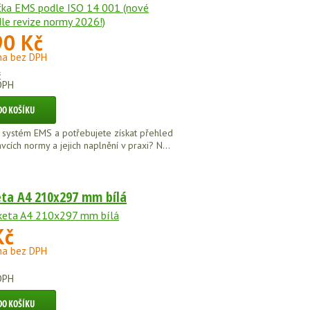
90 Kč
na bez DPH
č
DPH
 systém EMS a potřebujete získat přehled
cích normy a jejich naplnění v praxi? N...
eta A4 210x297 mm bílá
Kč
na bez DPH
DPH