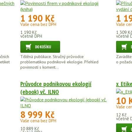
1 190 Kč
1 1
Vaše cena bez DPH
Vaše ce
1 190 Kč
1 309 K
včetně DPH
včetně 
ačních
Tištěná publikace. Stručný průvodce
Zavádíte
etiket
problematikou podnikové ekologie. Přehled
o požadav
povinností s koment...
Průvodce podnikovou ekologií
x_Etik
(ebook) vč. ILNO
10 
Vaše ce
8 999 Kč
12 Kč
včetně 
Vaše cena bez DPH
10 889 Kč