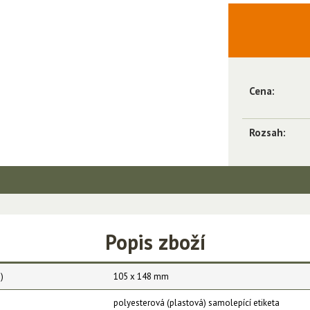
Cena:
Rozsah:
Popis zboží
)
105 x 148 mm
polyesterová (plastová) samolepící etiketa