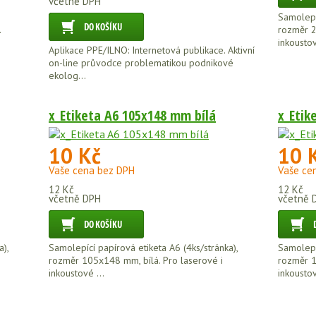
včetně DPH
Samolepíc
.
rozměr 2
inkoustov
Aplikace PPE/ILNO: Internetová publikace. Aktivní
on-line průvodce problematikou podnikové
ekolog...
x_Etiketa A6 105x148 mm bílá
x_Etik
10 Kč
10 
Vaše cena bez DPH
Vaše ce
12 Kč
12 Kč
včetně DPH
včetně 
a),
Samolepící papírová etiketa A6 (4ks/stránka),
Samolepíc
rozměr 105x148 mm, bílá. Pro laserové i
rozměr 1
inkoustové ...
inkoustov