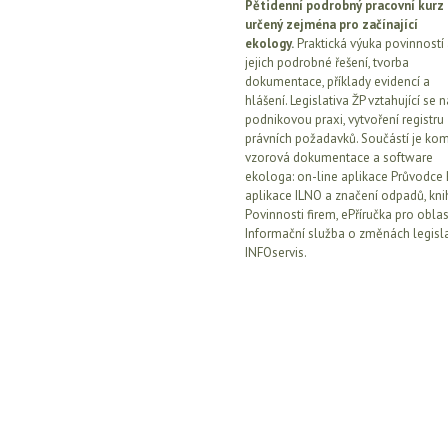
Pětidenní podrobný pracovní kurz
určený zejména pro začínající
ekology.
Praktická výuka povinností
jejich podrobné řešení, tvorba
dokumentace, příklady evidencí a
hlášení. Legislativa ŽP vztahující se n
podnikovou praxi, vytvoření registru
právních požadavků. Součástí je kom
vzorová dokumentace a software
ekologa: on-line aplikace Průvodce 
aplikace ILNO a značení odpadů, kni
Povinnosti firem, ePříručka pro oblas
Informační služba o změnách legisla
INFOservis.