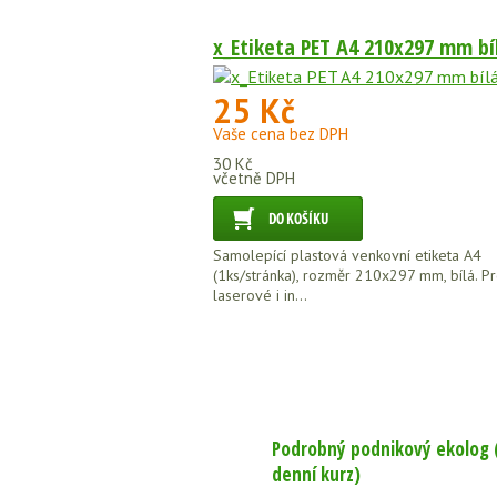
x_Etiketa PET A4 210x297 mm bí
25 Kč
Vaše cena bez DPH
30 Kč
včetně DPH
Samolepící plastová venkovní etiketa A4
(1ks/stránka), rozměr 210x297 mm, bílá. P
laserové i in...
Podrobný podnikový ekolog 
denní kurz)