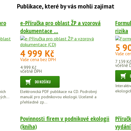
Publikace, které by vás mohli zajímat
pro
e-Příručka pro oblast ŽP a vzorová
Formul
dokumentace ...
rizika
5 9
4 999 Kč
Vaše ce
Vaše cena bez DPH
7 139 K
včetně 
4 999 Kč
včetně DPH
Interakti
ekologic
ních
Elektronická PDF publikace na CD. Podrobný
ých...
manuál pro podnikovou ekologii. Ucelené a
přehledné zp...
Povinnosti firem v podnikové ekologii
Příruč
(kniha)
vydání 