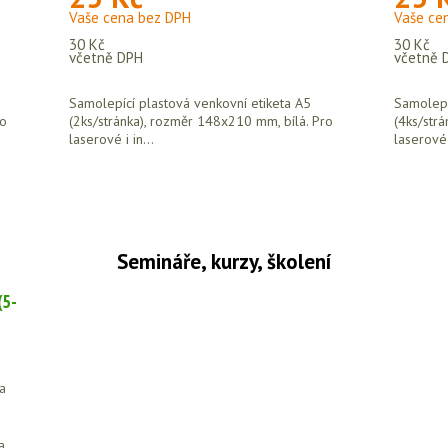
Vaše cena bez DPH
Vaše ce
30 Kč
30 Kč
včetně DPH
včetně 
Samolepící plastová venkovní etiketa A5
Samolepí
ro
(2ks/stránka), rozměr 148x210 mm, bílá. Pro
(4ks/str
laserové i in...
laserové i
Semináře, kurzy, školení
(5-
 a
a