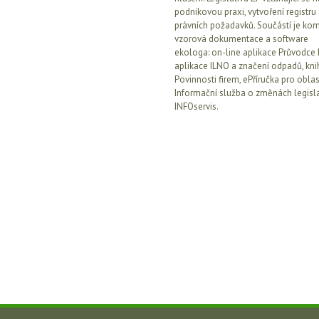
podnikovou praxi, vytvoření registru
právních požadavků. Součástí je kom
vzorová dokumentace a software
ekologa: on-line aplikace Průvodce 
aplikace ILNO a značení odpadů, kni
Povinnosti firem, ePříručka pro oblas
Informační služba o změnách legisla
INFOservis.