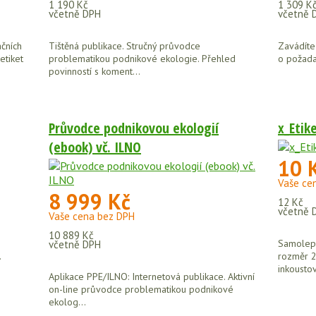
1 190 Kč
1 309 K
včetně DPH
včetně 
ačních
Tištěná publikace. Stručný průvodce
Zavádíte
etiket
problematikou podnikové ekologie. Přehled
o požadav
povinností s koment...
Průvodce podnikovou ekologií
x_Etik
(ebook) vč. ILNO
10 
Vaše ce
8 999 Kč
12 Kč
včetně 
Vaše cena bez DPH
10 889 Kč
Samolepíc
včetně DPH
.
rozměr 2
inkoustov
Aplikace PPE/ILNO: Internetová publikace. Aktivní
on-line průvodce problematikou podnikové
ekolog...