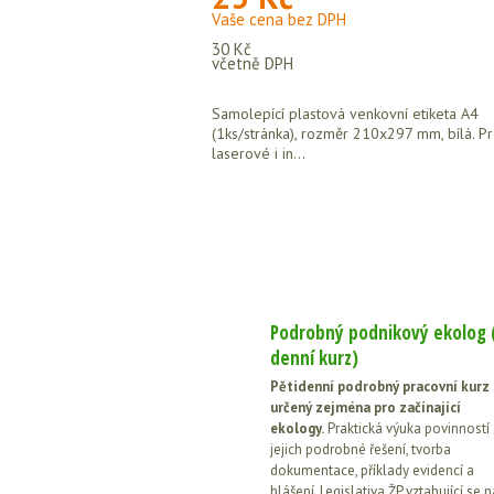
Vaše cena bez DPH
30 Kč
včetně DPH
Samolepící plastová venkovní etiketa A4
(1ks/stránka), rozměr 210x297 mm, bílá. P
laserové i in...
Podrobný podnikový ekolog 
denní kurz)
Pětidenní podrobný pracovní kurz
určený zejména pro začínající
ekology.
Praktická výuka povinností
jejich podrobné řešení, tvorba
dokumentace, příklady evidencí a
hlášení. Legislativa ŽP vztahující se n