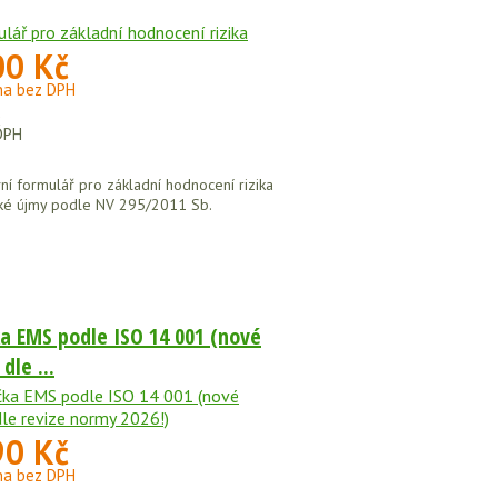
00 Kč
na bez DPH
č
DPH
vní formulář pro základní hodnocení rizika
ké újmy podle NV 295/2011 Sb.
ka EMS podle ISO 14 001 (nové
dle ...
90 Kč
na bez DPH