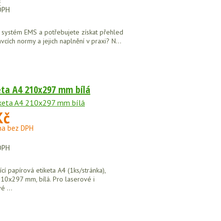
č
DPH
 systém EMS a potřebujete získat přehled
cích normy a jejich naplnění v praxi? N...
eta A4 210x297 mm bílá
Kč
na bez DPH
DPH
í papírová etiketa A4 (1ks/stránka),
10x297 mm, bílá. Pro laserové i
é ...