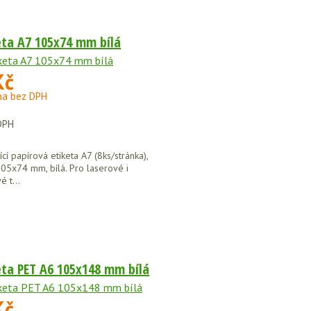
eta A7 105x74 mm bílá
Kč
na bez DPH
DPH
í papírová etiketa A7 (8ks/stránka),
05x74 mm, bílá. Pro laserové i
é t...
eta PET A6 105x148 mm bílá
Kč