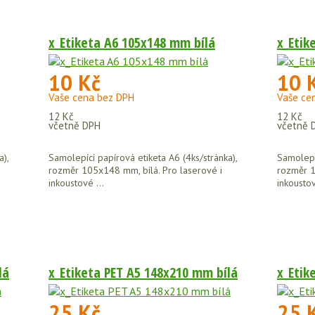
x_Etiketa A6 105x148 mm bílá
x_Etik
10 Kč
10 
Vaše cena bez DPH
Vaše ce
12 Kč
12 Kč
včetně DPH
včetně 
a),
Samolepící papírová etiketa A6 (4ks/stránka),
Samolepíc
rozměr 105x148 mm, bílá. Pro laserové i
rozměr 1
inkoustové ...
inkoustov
lá
x_Etiketa PET A5 148x210 mm bílá
x_Etik
25 Kč
25 