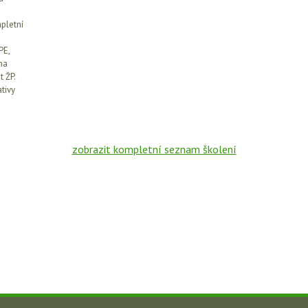
pletní
PE,
ha
t ŽP.
tivy
zobrazit kompletní seznam školení