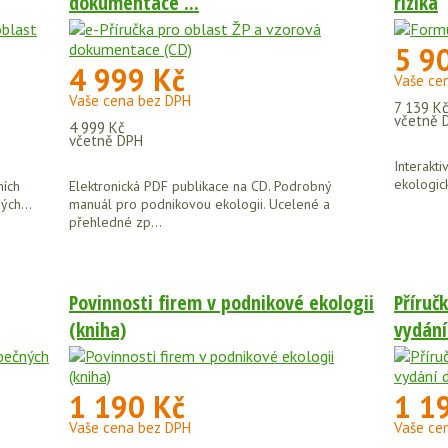
dokumentace ...
rizika
5 9
4 999 Kč
Vaše ce
Vaše cena bez DPH
7 139 K
včetně 
4 999 Kč
včetně DPH
Interakti
ekologic
ních
Elektronická PDF publikace na CD. Podrobný
ých...
manuál pro podnikovou ekologii. Ucelené a
přehledné zp...
Povinnosti firem v podnikové ekologii
Příruč
(kniha)
vydání 
1 190 Kč
1 1
Vaše cena bez DPH
Vaše ce