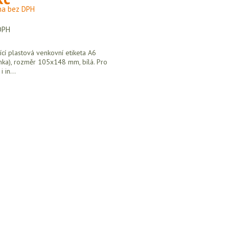
na bez DPH
DPH
cí plastová venkovní etiketa A6
ánka), rozměr 105x148 mm, bílá. Pro
 in...