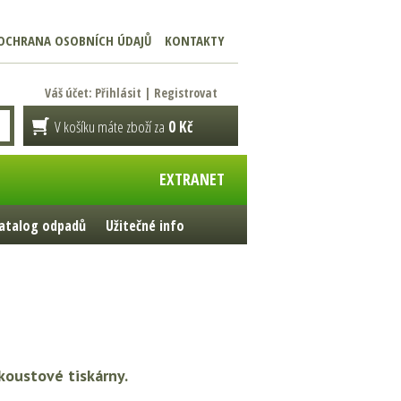
OCHRANA OSOBNÍCH ÚDAJŮ
KONTAKTY
Váš účet:
Přihlásit
|
Registrovat
V košíku máte zboží za
0 Kč
EXTRANET
atalog odpadů
Užitečné info
koustové tiskárny.