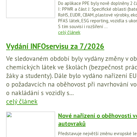
Do aplikace PPE byly nově doplněny 2 čá
I: PPWR a část J: Specifické oblasti (bater
RoHS, EUDR, CBAM, plastové výrobky, ek
PFAS látek, ESG reporting, vozidla s uko
S tím souvisí i rozšíření ...
celý článek
Vydání INFOservisu za 7/2026
Ve sledovaném období byly vydány změny v obl
chemických látek ve školách (bezpečnost prá
žáky a studenty). Dále bylo vydáno nařízení 
o požadavcích na oběhovost při navrhování voz
o nakládání s vozidly s...
celý článek
Nové nařízení o oběhovosti v
autovraků
Představuje největší změnu evropské legi