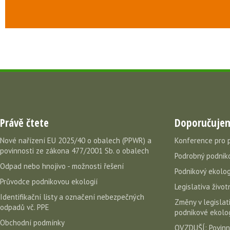
Právě čtete
Doporučuje
Nové nařízení EU 2025/40 o obalech (PPWR) a
Konference pro 
povinnosti ze zákona 477/2001 Sb. o obalech
Podrobný podniko
Odpad nebo hnojivo - možnosti řešení
Podnikový ekolog
Průvodce podnikovou ekologií
Legislativa život
Identifikační listy a označení nebezpečných
Změny v legislati
odpadů vč. PPE
podnikové ekolog
Obchodní podmínky
OVZDUŠÍ: Povinn