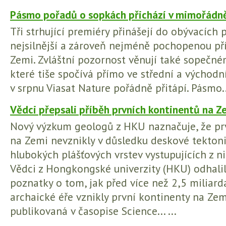
Pásmo pořadů o sopkách přichází v mimořádně
Tři strhující premiéry přinášejí do obývacích
nejsilnější a zároveň nejméně pochopenou pří
Zemi. Zvláštní pozornost věnují také sopečné
které tiše spočívá přímo ve střední a východn
v srpnu Viasat Nature pořádně přitápí. Pásmo...
Vědci přepsali příběh prvních kontinentů na Z
Nový výzkum geologů z HKU naznačuje, že pr
na Zemi nevznikly v důsledku deskové tektonik
hlubokých plášťových vrstev vystupujících z ni
Vědci z Hongkongské univerzity (HKU) odhalil
poznatky o tom, jak před více než 2,5 miliard
archaické éře vznikly první kontinenty na Zemi.
publikovaná v časopise Science... ...