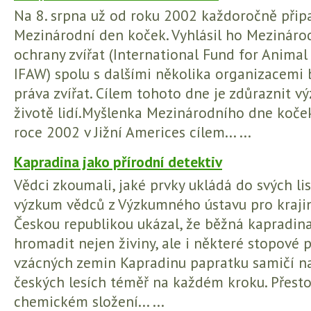
Na 8. srpna už od roku 2002 každoročně přip
Mezinárodní den koček. Vyhlásil ho Mezináro
ochrany zvířat (International Fund for Animal 
IFAW) spolu s dalšími několika organizacemi b
práva zvířat. Cílem tohoto dne je zdůraznit v
životě lidí.Myšlenka Mezinárodního dne koček
roce 2002 v Jižní Americes cílem... ...
Kapradina jako přírodní detektiv
Vědci zkoumali, jaké prvky ukládá do svých li
výzkum vědců z Výzkumného ústavu pro krajin
Českou republikou ukázal, že běžná kapradin
hromadit nejen živiny, ale i některé stopové 
vzácných zemin Kapradinu papratku samičí n
českých lesích téměř na každém kroku. Přesto
chemickém složení... ...