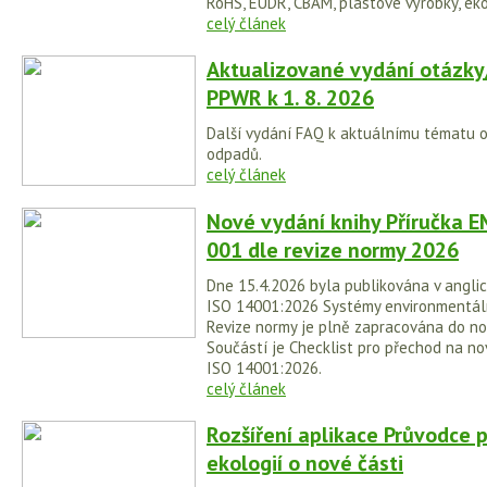
RoHS, EUDR, CBAM, plastové výrobky, eko
celý článek
Aktualizované vydání otázky
PPWR k 1. 8. 2026
Další vydání FAQ k aktuálnímu tématu 
odpadů.
celý článek
Nové vydání knihy Příručka E
001 dle revize normy 2026
Dne 15.4.2026 byla publikována v anglic
ISO 14001:2026 Systémy environmentá
Revize normy je plně zapracována do no
Součástí je Checklist pro přechod na no
ISO 14001:2026.
celý článek
Rozšíření aplikace Průvodce 
ekologií o nové části