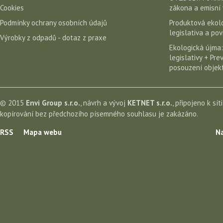
Cookies
zákona a emisní 
Podmínky ochrany osobních údajů
Produktová ekolo
legislativa a po
Výrobky z odpadů - dotaz z praxe
Ekologická újma:
legislativy + Pr
posouzení objekt
© 2015
Envi Group s.r.o.
, návrh a vývoj
KETNET s.r.o.
, připojeno k sít
kopírování bez předchozího písemného souhlasu je zakázáno.
RSS
Mapa webu
Na