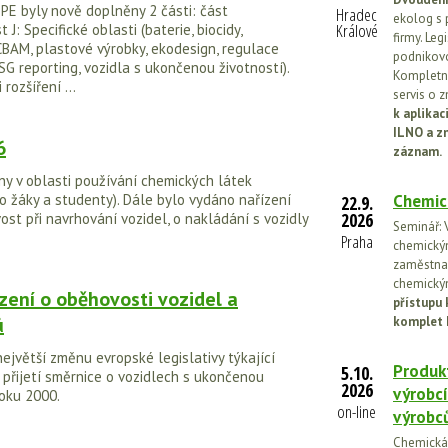
PE byly nově doplněny 2 části: část
Hradec
ekolog s 
Králové
 J: Specifické oblasti (baterie, biocidy,
firmy. Leg
CBAM, plastové výrobky, ekodesign, regulace
podnikovo
SG reporting, vozidla s ukončenou životností).
Kompletní
 rozšíření ...
servis o 
k aplika
ILNO a z
6
záznam.
y v oblasti používání chemických látek
o žáky a studenty). Dále bylo vydáno nařízení
Chemic
22.9.
2026
t při navrhování vozidel, o nakládání s vozidly
Seminář: V
Praha
chemickými
zaměstnan
chemickým
zení o oběhovosti vozidel a
přístupu 
ů
komplet 
ejvětší změnu evropské legislativy týkající
Produkt
5.10.
 přijetí směrnice o vozidlech s ukončenou
2026
výrobcí
roku 2000.
on-line
výrobc
Chemická l