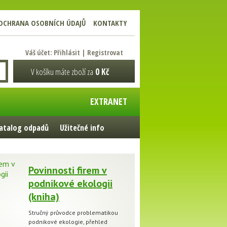
OCHRANA OSOBNÍCH ÚDAJŮ
KONTAKTY
Váš účet:
Přihlásit
|
Registrovat
V košíku máte zboží za
0 Kč
EXTRANET
atalog odpadů
Užitečné info
Povinnosti firem v
podnikové ekologii
(kniha)
Stručný průvodce problematikou
podnikové ekologie, přehled