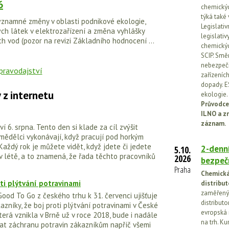
6
chemickýc
týká také
znamné změny v oblasti podnikové ekologie,
Legislati
ch látek v elektrozařízení a změna vyhlášky
legislati
ch vod (pozor na revizi Základního hodnocení ...
chemickýc
SCIP. Smě
nebezpečn
zařízeníc
dopady. E
 z internetu
ekologie.
Průvodce
ILNO a z
záznam.
 6. srpna. Tento den si klade za cíl zvýšit
mědělci vykonávají, když pracují pod horkým
Každý rok je můžete vidět, když jdete či jedete
2-denní
5.10.
 v létě, a to znamená, že řada těchto pracovníků
2026
bezpečn
Praha
Chemická 
ti plýtvání potravinami
distribut
zaměřený 
od To Go z českého trhu k 31. červenci ujišťuje
distributo
zníky, že boj proti plýtvání potravinami v České
evropská 
terá vznikla v Brně už v roce 2018, bude i nadále
na trh. Ku
vat záchranu potravin zákazníkům napříč všemi