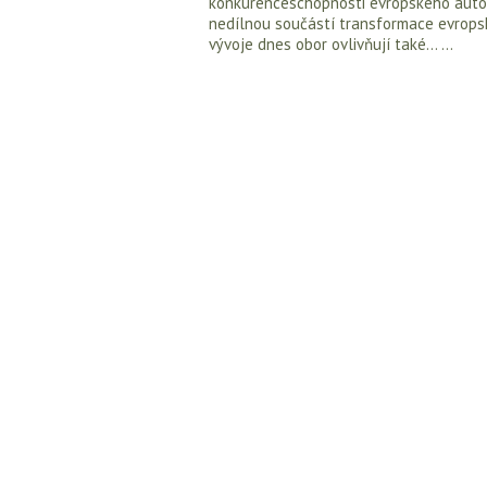
konkurenceschopnosti evropského autom
nedílnou součástí transformace evropsk
vývoje dnes obor ovlivňují také... ...