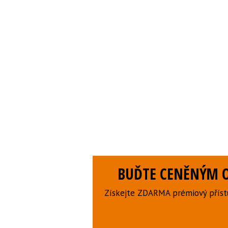
BUĎTE CENĚNÝM O
Získejte ZDARMA prémiový přístu