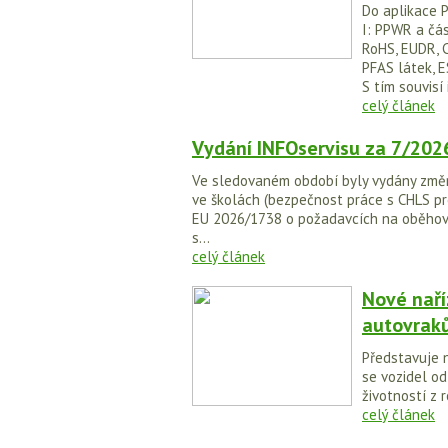
Do aplikace P
I: PPWR a část
RoHS, EUDR, 
PFAS látek, E
S tím souvisí i
celý článek
Vydání INFOservisu za 7/202
Ve sledovaném období byly vydány změn
ve školách (bezpečnost práce s CHLS pr
EU 2026/1738 o požadavcích na oběhovos
s...
celý článek
Nové naří
autovrak
Představuje n
se vozidel od
životností z 
celý článek