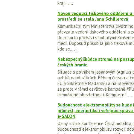
kraji... ...
Novou vedoucí tiskového oddělení a 
prostředí se stala Jana Schillerová
Komunikační tým Ministerstva životního 
převzala vedení tiskového oddělení a z
Do resortu přichází s bohatými zkušenos
médii. Doposud působila jako tisková mlu
kde se... ...
Nebezpečný škůdce stromů na postup
českých hranic
Situace s polníkem jasanovým (Agrilus 
nabírá na obrátkách. Během června a če
EU, konkrétně v Maďarsku a na Sloven
se proto v rámci osvětové kampaně #Pla
mimořádné obezřetnosti. Kompletní... ...
Budoucnost elektromobility se bude ř
průmysl, energetiku i veřejnou správu a
e-SALON
Osmý ročník konference Čistá mobilita 
budoucnosti elektromobility, rozvoji dobí