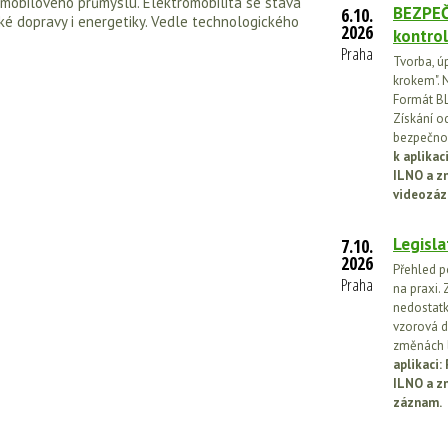
obilového průmyslu. Elektromobilita se stává
BEZPEČ
6.10.
é dopravy i energetiky. Vedle technologického
2026
kontrol
Praha
Tvorba, ú
krokem". N
Formát BL
Získání o
bezpečnos
k aplika
ILNO a z
videozáz
Legisla
7.10.
2026
Přehled p
Praha
na praxi. 
nedostatk
vzorová d
změnách l
aplikaci
ILNO a z
záznam.