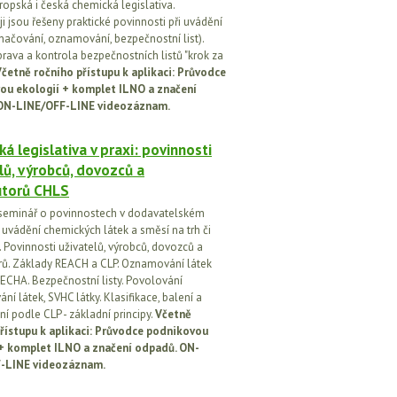
ropská i česká chemická legislativa.
i jsou řešeny praktické povinnosti při uvádění
značování, oznamování, bezpečnostní list).
prava a kontrola bezpečnostních listů "krok za
četně ročního přístupu k aplikaci: Průvodce
ou ekologií + komplet ILNO a značení
ON-LINE/OFF-LINE videozáznam.
á legislativa v praxi: povinnosti
lů, výrobců, dovozců a
utorů CHLS
seminář o povinnostech v dodavatelském
i uvádění chemických látek a směsí na trh či
 Povinnosti uživatelů, výrobců, dovozců a
orů. Základy REACH a CLP. Oznamování látek
ECHA. Bezpečnostní listy. Povolování
í látek, SVHC látky. Klasifikace, balení a
í podle CLP - základní principy.
Včetně
řístupu k aplikaci: Průvodce podnikovou
 + komplet ILNO a značení odpadů. ON-
-LINE videozáznam.