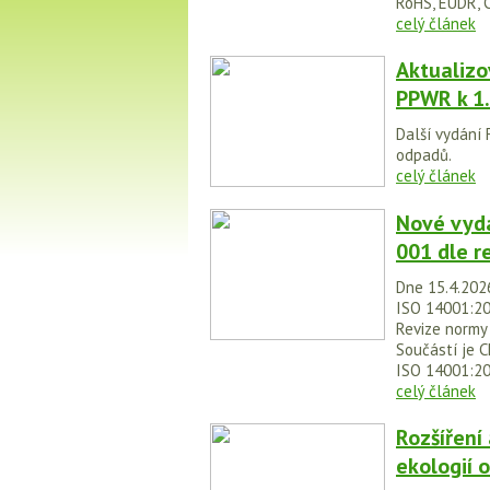
RoHS, EUDR, C
celý článek
Aktualizo
PPWR k 1.
Další vydání
odpadů.
celý článek
Nové vydá
001 dle r
Dne 15.4.2026
ISO 14001:2
Revize normy
Součástí je C
ISO 14001:2
celý článek
Rozšíření
ekologií 