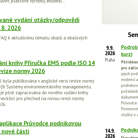
BAM, plastové výrobky, ekodesi...
vané vydání otázky/odpovědi
 8. 2026
Sem
 FAQ k aktuálnímu tématu obalů a obalových
Podrob
9.9.
2026
kurz)
Praha
ní knihy Příručka EMS podle ISO 14
Pětidenn
pro začín
evize normy 2026
jejich po
evidencí a
 byla publikována v anglické verzi revize normy
podnikovo
026 Systémy environmentálního managementu.
požadavků
 je plně zapracována do nového vydání knihy.
dokumenta
hecklist pro přechod na novou revizi normy
Průvodce 
026.
Povinnosti
služba o 
 aplikace Průvodce podnikovou
Podniko
14.9.
o nové části
2026
Dvoudenn