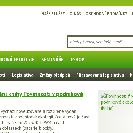
NAŠE SLUŽBY
O NÁS
OBCHODNÍ PODMÍNKY
IKOVÁ EKOLOGIE
SEMINÁŘE
ESHOP
sti
Legislativa
Změny předpisů
Připravovaná legislativa
K
ní knihy Povinnosti v podnikové
 vychází novelizované a rozšířené vydání
innosti v podnikové ekologii. Zcela nová je část
dle nařízení 2025/40 PPWR a část
 oblastech (baterie, biocidy,