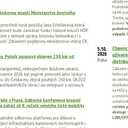
ukládá ev
Podrobněj
tiskovou mluvčí Ministerstva životního
na trh (o
Tvorba, ú
krokem".
V
prostředí nově posílila Jana Schillerová, která
podnikov
ároveň bude zastávat funkci tiskové mluvčí MŽP.
odpadů. 
tmi z veřejné správy, krizovou komunikací i s
včí Zdravotní pojišťovny ministerstva vnitra ČR,
Chemick
5.10.
2026
uživate
u. Polník jasanový objeven 250 km od
Praha
distrib
planipennis), nebezpečným škůdcem jasanů,
Základní 
rvence 2026 byl poprvé potvrzen jeho výskyt v
řetězci př
sku. Do Česka mu zbývá pouhých 250 km. ÚKZÚZ
do oběhu.
ntHealth4Life obrací na veřejnost s výzvou k
distribut
na MZd a 
a omezován
ešit v Praze. Odborná konference propojí
označován
 zahájí již 8. ročník veletrhu čisté mobility
ročního p
ekologií
nabídne odbornou platformu pro diskusi o
LINE/OFF
jecí infrastruktury, bateriových technologiích i