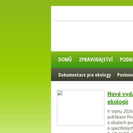
DOMŮ
ZPRAVODAJSTVÍ
PODN
Dokumentace pro ekology
Povinno
Nové vydá
ekologii
V srpnu 2026
publikace Pov
o obalech po
o specifických