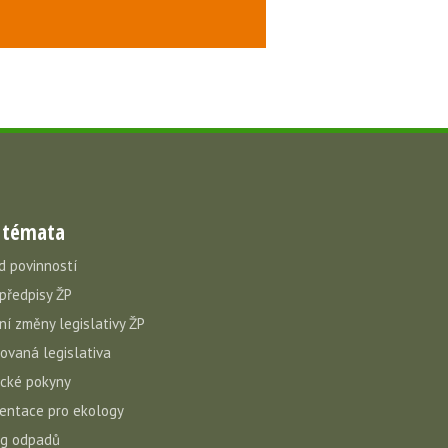
 témata
d povinností
 předpisy ŽP
ní změny legislativy ŽP
vovaná legislativa
cké pokyny
ntace pro ekology
og odpadů