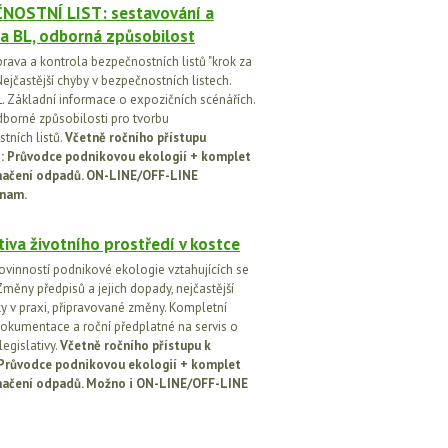
NOSTNÍ LIST: sestavování a
a BL, odborná způsobilost
prava a kontrola bezpečnostních listů "krok za
ejčastější chyby v bezpečnostních listech.
. Základní informace o expozičních scénářích.
dborné způsobilosti pro tvorbu
tních listů.
Včetně ročního přístupu
ci: Průvodce podnikovou ekologií + komplet
načení odpadů. ON-LINE/OFF-LINE
nam.
tiva životního prostředí v kostce
ovinností podnikové ekologie vztahujících se
Změny předpisů a jejich dopady, nejčastější
y v praxi, připravované změny. Kompletní
okumentace a roční předplatné na servis o
egislativy.
Včetně ročního přístupu k
: Průvodce podnikovou ekologií + komplet
načení odpadů. Možno i ON-LINE/OFF-LINE