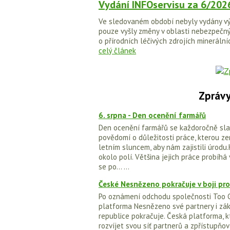
Vydání INFOservisu za 6/202
Ve sledovaném období nebyly vydány vý
pouze vyšly změny v oblasti nebezpečný
o přírodních léčivých zdrojích minerální
celý článek
Zprávy
6. srpna - Den ocenění farmářů
Den ocenění farmářů se každoročně slaví
povědomí o důležitosti práce, kterou ze
letním sluncem, aby nám zajistili úrodu.
okolo polí. Většina jejich práce probíhá
se po... ...
České Nesnězeno pokračuje v boji pro
Po oznámení odchodu společnosti Too Go
platforma Nesnězeno své partnery i záka
republice pokračuje. Česká platforma, k
rozvíjet svou síť partnerů a zpřístupňo