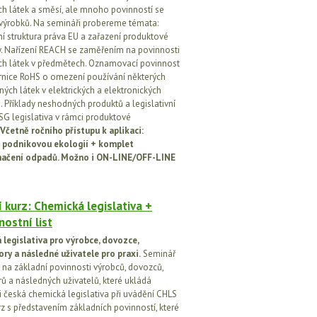
h látek a směsí, ale mnoho povinností se
 výrobků. Na semináři probereme témata:
vní struktura práva EU a zařazení produktové
vy. Nařízení REACH se zaměřením na povinnosti
h látek v předmětech. Oznamovací povinnost
rnice RoHS o omezení používání některých
ých látek v elektrických a elektronických
h. Příklady neshodných produktů a legislativní
SG legislativa v rámci produktové
Včetně ročního přístupu k aplikaci:
 podnikovou ekologií + komplet
načení odpadů. Možno i ON-LINE/OFF-LINE
 kurz: Chemická legislativa +
ostní list
legislativa pro výrobce, dovozce,
ory a následné uživatele pro praxi.
Seminář
na základní povinnosti výrobců, dovozců,
rů a následných uživatelů, které ukládá
i česká chemická legislativa při uvádění CHLS
rz s představením základních povinností, které