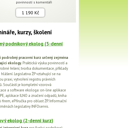
povinností s komentáři
1 190 Kč
ináře, kurzy, školení
ný podnikový ekolog (5-denní
í podrobný pracovní kurz určený zejména
ající ekology.
Praktická výuka povinností a
drobné řešení, tvorba dokumentace, příklady
 hlášení. Legislativa ŽP vztahující se na
u praxi, vytvoření registru právních
. Součástí je kompletní vzorová
ce a software ekologa: on-line aplikace
PE, aplikace ILNO a značení odpadů, kniha
 firem, ePříručka pro oblast ŽP. Informační
změnách legislativy INFOservis.
vý ekolog (2-denní kurz)
í intenzivní kurz
pro funkci podnikový