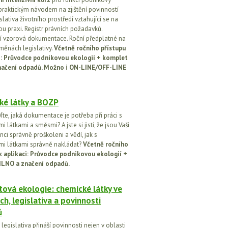
praktickým návodem na zjištění povinností
islativa životního prostředí vztahující se na
u praxi. Registr právních požadavků.
 vzorová dokumentace. Roční předplatné na
změnách legislativy.
Včetně ročního přístupu
ci: Průvodce podnikovou ekologií + komplet
načení odpadů. Možno i ON-LINE/OFF-LINE
ké látky a BOZP
íte, jaká dokumentace je potřeba při práci s
 látkami a směsmi? A jste si jisti, že jsou Vaši
ci správně proškoleni a vědí, jak s
i látkami správně nakládat?
Včetně ročního
k aplikaci: Průvodce podnikovou ekologií +
ILNO a značení odpadů.
ová ekologie: chemické látky ve
ch, legislativa a povinnosti
ů
egislativa přináší povinnosti nejen v oblasti