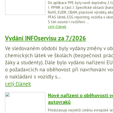
Do aplikace PPE byly nově doplněny 2 čá
I: PPWR a část J: Specifické oblasti (bater
RoHS, EUDR, CBAM, plastové výrobky, ek
PFAS látek, ESG reporting, vozidla s uko
S tím souvisí i rozšíření ...
celý článek
Vydání INFOservisu za 7/2026
Ve sledovaném období byly vydány změny v obl
chemických látek ve školách (bezpečnost prá
žáky a studenty). Dále bylo vydáno nařízení 
o požadavcích na oběhovost při navrhování voz
o nakládání s vozidly s...
celý článek
Nové nařízení o oběhovosti v
autovraků
Představuje největší změnu evropské legi