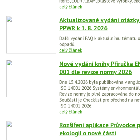
RoHS, EUDR, CBAM, plastové výrobky, eko
celý článek
Aktualizované vydání otázky
PPWR k 1. 8. 2026
Další vydání FAQ k aktuálnímu tématu 
odpadů.
celý článek
Nové vydání knihy Příručka E
001 dle revize normy 2026
Dne 15.4.2026 byla publikována v anglic
ISO 14001:2026 Systémy environmentá
Revize normy je plně zapracována do no
Součástí je Checklist pro přechod na no
ISO 14001:2026.
celý článek
Rozšíření aplikace Průvodce 
ekologií o nové části