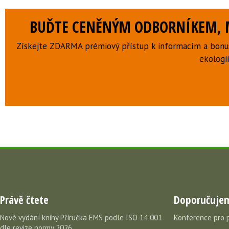
BUĎTE CENĚNÝM ODBORNÍKEM, M
Získejte ZDARMA prémiový přístup k informacím a bonus
ekologii
Právě čtete
Doporučuje
Nové vydání knihy Příručka EMS podle ISO 14 001
Konference pro 
dle revize normy 2026