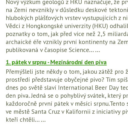
Nový výzkum geologů z HKU naznačuje, že pr
na Zemi nevznikly v důsledku deskové tektonik
hlubokých plášťových vrstev vystupujících z ni
Vědci z Hongkongské univerzity (HKU) odhalil
poznatky o tom, jak před více než 2,5 miliard
archaické éře vznikly první kontinenty na Zemi.
publikovaná v časopise Science... ...
1. pátek v srpnu - Mezinárodní den piva
Přemýšleli jste někdy o tom, jakou zátěž pro ž
prostředí představuje obyčejné pivo? Tím spíš
dnes po světě slaví International Beer Day t
den piva. Jedná se o pohyblivý svátek, který p
každoročně první pátek v měsíci srpnu.Tento 
ve městě Santa Cruz v Kalifornii z iniciativy p
kteří chtěli... ...