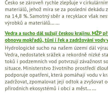
Česko se zároveň rychle zlepšuje v cirkulárním
materiálů, jehož míra se za poslední dekádu z
na 14,8 %. Samotný sběr a recyklace však nest
výrobků a materiálů... ...
Vedra a sucho dál sužují českou krajinu. MŽP př
obnovu mokřadů, tůní i řek a zadržování vody v
Hydrologické sucho na našem území dál výrazn
Vedra, nedostatek srážek a rekordně nízké st
toků i podzemních vod potvrzují závažnost s
situace. Ministerstvo životního prostředí dlo
podporuje opatření, která pomáhají vodu v kr
zadržovat, zpomalovat její odtok a zvyšovat 
přírodních ekosystémů i obcí a měst... ...