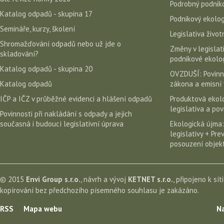
Podrobný podniko
Katalog odpadů - skupina 17
Podnikový ekolog
Semináře, kurzy, školení
Legislativa život
Shromažďování odpadů nebo už jde o
Změny v legislati
skladování?
podnikové ekolog
Katalog odpadů - skupina 20
OVZDUŠÍ: Povinn
Katalog odpadů
zákona a emisní 
IČP a IČZ v průběžné evidenci a hlášení odpadů
Produktová ekolo
legislativa a po
Povinnosti při nakládání s odpady a jejich
současná i budoucí legislativní úprava
Ekologická újma:
legislativy + Pr
posouzení objekt
© 2015
Envi Group s.r.o.
, návrh a vývoj
KETNET s.r.o.
, připojeno k sít
kopírování bez předchozího písemného souhlasu je zakázáno.
RSS
Mapa webu
Na