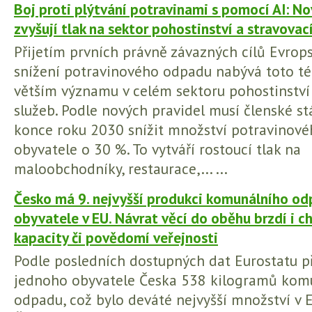
Boj proti plýtvání potravinami s pomocí AI: N
zvyšují tlak na sektor pohostinství a stravovac
Přijetím prvních právně závazných cílů Evrop
snížení potravinového odpadu nabývá toto té
větším významu v celém sektoru pohostinství
služeb. Podle nových pravidel musí členské s
konce roku 2030 snížit množství potravinov
obyvatele o 30 %. To vytváří rostoucí tlak na
maloobchodníky, restaurace,... ...
Česko má 9. nejvyšší produkci komunálního od
obyvatele v EU. Návrat věcí do oběhu brzdí i ch
kapacity či povědomí veřejnosti
Podle posledních dostupných dat Eurostatu p
jednoho obyvatele Česka 538 kilogramů kom
odpadu, což bylo deváté nejvyšší množství v E