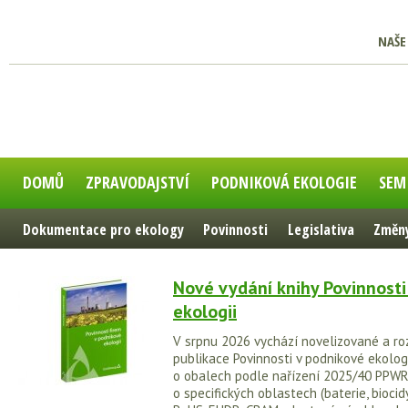
NAŠE
DOMŮ
ZPRAVODAJSTVÍ
PODNIKOVÁ EKOLOGIE
SEM
Dokumentace pro ekology
Povinnosti
Legislativa
Změny
Nové vydání knihy Povinnosti
ekologii
V srpnu 2026 vychází novelizované a ro
publikace Povinnosti v podnikové ekologi
o obalech podle nařízení 2025/40 PPWR
o specifických oblastech (baterie, biocidy