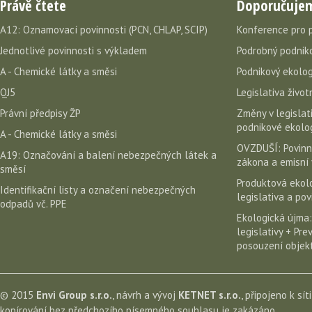
Právě čtete
Doporučuje
A12: Oznamovací povinnosti (PCN, CHLAP, SCIP)
Konference pro 
Jednotlivé povinnosti s výkladem
Podrobný podniko
A - Chemické látky a směsi
Podnikový ekolog
QJ5
Legislativa život
Právní předpisy ŽP
Změny v legislati
podnikové ekolog
A - Chemické látky a směsi
OVZDUŠÍ: Povinn
A19: Označování a balení nebezpečných látek a
zákona a emisní 
směsí
Produktová ekolo
Identifikační listy a označení nebezpečných
legislativa a po
odpadů vč. PPE
Ekologická újma:
legislativy + Pr
posouzení objekt
© 2015
Envi Group s.r.o.
, návrh a vývoj
KETNET s.r.o.
, připojeno k sít
kopírování bez předchozího písemného souhlasu je zakázáno.