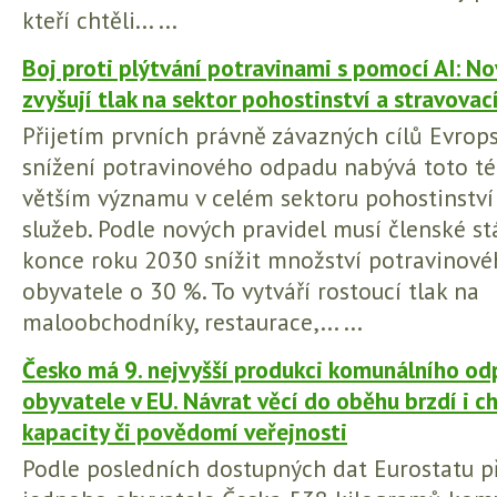
kteří chtěli... ...
Boj proti plýtvání potravinami s pomocí AI: N
zvyšují tlak na sektor pohostinství a stravovac
Přijetím prvních právně závazných cílů Evrop
snížení potravinového odpadu nabývá toto té
větším významu v celém sektoru pohostinství
služeb. Podle nových pravidel musí členské s
konce roku 2030 snížit množství potravinov
obyvatele o 30 %. To vytváří rostoucí tlak na
maloobchodníky, restaurace,... ...
Česko má 9. nejvyšší produkci komunálního od
obyvatele v EU. Návrat věcí do oběhu brzdí i ch
kapacity či povědomí veřejnosti
Podle posledních dostupných dat Eurostatu p