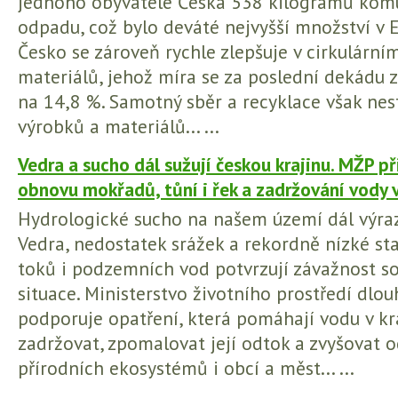
jednoho obyvatele Česka 538 kilogramů kom
odpadu, což bylo deváté nejvyšší množství v E
Česko se zároveň rychle zlepšuje v cirkulárním
materiálů, jehož míra se za poslední dekádu z
na 14,8 %. Samotný sběr a recyklace však nest
výrobků a materiálů... ...
Vedra a sucho dál sužují českou krajinu. MŽP př
obnovu mokřadů, tůní i řek a zadržování vody v
Hydrologické sucho na našem území dál výrazn
Vedra, nedostatek srážek a rekordně nízké st
toků i podzemních vod potvrzují závažnost s
situace. Ministerstvo životního prostředí dlo
podporuje opatření, která pomáhají vodu v kr
zadržovat, zpomalovat její odtok a zvyšovat 
přírodních ekosystémů i obcí a měst... ...