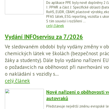
Do aplikace PPE byly nově doplněny 2 čá
I: PPWR a část J: Specifické oblasti (bater
RoHS, EUDR, CBAM, plastové výrobky, ek
PFAS látek, ESG reporting, vozidla s uko
S tím souvisí i rozšíření ...
celý článek
Vydání INFOservisu za 7/2026
Ve sledovaném období byly vydány změny v obl
chemických látek ve školách (bezpečnost prá
žáky a studenty). Dále bylo vydáno nařízení 
o požadavcích na oběhovost při navrhování voz
o nakládání s vozidly s...
celý článek
Nové nařízení o oběhovosti v
autovraků
Představuje největší změnu evropské legi