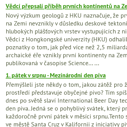
Vědci přepsali příběh prvních kontinentů na Z
Nový výzkum geologů z HKU naznačuje, že pr
na Zemi nevznikly v důsledku deskové tektonik
hlubokých plášťových vrstev vystupujících z ni
Vědci z Hongkongské univerzity (HKU) odhalil
poznatky o tom, jak před více než 2,5 miliard
archaické éře vznikly první kontinenty na Zemi.
publikovaná v časopise Science... ...
1. pátek v srpnu - Mezinárodní den piva
Přemýšleli jste někdy o tom, jakou zátěž pro ž
prostředí představuje obyčejné pivo? Tím spíš
dnes po světě slaví International Beer Day t
den piva. Jedná se o pohyblivý svátek, který p
každoročně první pátek v měsíci srpnu.Tento 
ve městě Santa Cruz v Kalifornii z iniciativy p