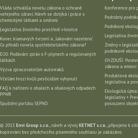
Vláda schválila novelu zákona o ochraně
Konference pro 
veřejného zdraví. Návrh se dotýká i práce s
Podrobný podniko
chemickými látkami a směsmi.
Podnikový ekolog
Legislativa životního prostředí v kostce
Legislativa život
Konec klamavých tvrzení a „lakování nazeleno“.
Co přináší novela spotřebitelského zákona?
Změny v legislati
podnikové ekolog
D20: Podávání zpráv o F-plynech a regulovaných
látkách
OVZDUŠÍ: Povinn
zákona a emisní 
Výzva zpracovatelům autovraků
Produktová ekolo
Včelám hrozí kvůli pesticidům vyhynutí
legislativa a po
FAQ k nařízení o obalech a obalových odpadech
Ekologická újma:
PPWR
legislativy + Pr
Spuštění portálu SEPNO
posouzení objekt
© 2015
Envi Group s.r.o.
, návrh a vývoj
KETNET s.r.o.
, připojeno k sít
kopírování bez předchozího písemného souhlasu je zakázáno.