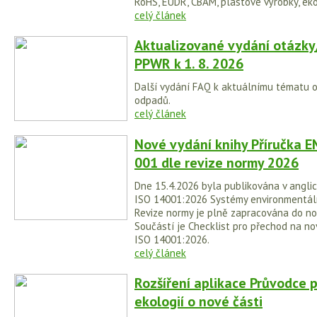
RoHS, EUDR, CBAM, plastové výrobky, eko
celý článek
Aktualizované vydání otázky
PPWR k 1. 8. 2026
Další vydání FAQ k aktuálnímu tématu 
odpadů.
celý článek
Nové vydání knihy Příručka E
001 dle revize normy 2026
Dne 15.4.2026 byla publikována v anglic
ISO 14001:2026 Systémy environmentá
Revize normy je plně zapracována do no
Součástí je Checklist pro přechod na no
ISO 14001:2026.
celý článek
Rozšíření aplikace Průvodce 
ekologií o nové části