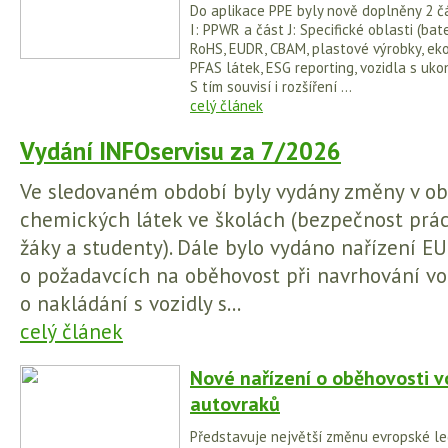
Do aplikace PPE byly nově doplněny 2 čá
I: PPWR a část J: Specifické oblasti (bater
RoHS, EUDR, CBAM, plastové výrobky, ek
PFAS látek, ESG reporting, vozidla s uko
S tím souvisí i rozšíření ...
celý článek
Vydání INFOservisu za 7/2026
Ve sledovaném období byly vydány změny v obl
chemických látek ve školách (bezpečnost prá
žáky a studenty). Dále bylo vydáno nařízení 
o požadavcích na oběhovost při navrhování voz
o nakládání s vozidly s...
celý článek
Nové nařízení o oběhovosti v
autovraků
Představuje největší změnu evropské legi