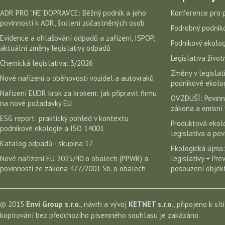
ADR PRO "NE"DOPRAVCE: Běžný podnik a jeho
Konference pro 
povinnosti k ADR, školení zúčastněných osob
Podrobný podniko
Evidence a ohlašování odpadů a zařízení, ISPOP,
Podnikový ekolog
aktuální změny legislativy odpadů
Legislativa život
Chemická legislativa: 3/2026
Změny v legislati
Nové nařízení o oběhovosti vozidel a autovraků
podnikové ekolog
Nařízení EUDR krok za krokem: jak připravit firmu
OVZDUŠÍ: Povinn
na nové požadavky EU
zákona a emisní 
ESG report: praktický pohled v kontextu
Produktová ekolo
podnikové ekologie a ISO 14001
legislativa a po
Katalog odpadů - skupina 17
Ekologická újma:
Nové nařízení EU 2025/40 o obalech (PPWR) a
legislativy + Pr
povinnosti ze zákona 477/2001 Sb. o obalech
posouzení objekt
© 2015
Envi Group s.r.o.
, návrh a vývoj
KETNET s.r.o.
, připojeno k sít
kopírování bez předchozího písemného souhlasu je zakázáno.