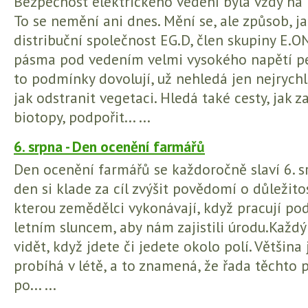
Bezpečnost elektrického vedení byla vždy na 
To se nemění ani dnes. Mění se, ale způsob, j
distribuční společnost EG.D, člen skupiny E.O
pásma pod vedením velmi vysokého napětí pe
to podmínky dovolují, už nehledá jen nejrychl
jak odstranit vegetaci. Hledá také cesty, jak 
biotopy, podpořit... ...
6. srpna - Den ocenění farmářů
Den ocenění farmářů se každoročně slaví 6. s
den si klade za cíl zvýšit povědomí o důležito
kterou zemědělci vykonávají, když pracují p
letním sluncem, aby nám zajistili úrodu.Každý
vidět, když jdete či jedete okolo polí. Většina 
probíhá v létě, a to znamená, že řada těchto 
po... ...