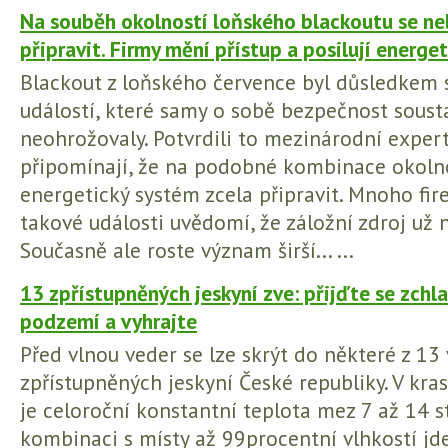
Na souběh okolností loňského blackoutu se ne
připravit. Firmy mění přístup a posilují energ
Blackout z loňského července byl důsledkem
událostí, které samy o sobě bezpečnost soust
neohrožovaly. Potvrdili to mezinárodní expert
připomínají, že na podobné kombinace okolno
energetický systém zcela připravit. Mnoho fir
takové události uvědomí, že záložní zdroj už n
Současně ale roste význam širší... ...
13 zpřístupněných jeskyní zve: přijďte se zchla
podzemí a vyhrajte
Před vlnou veder se lze skrýt do některé z 13
zpřístupněných jeskyní České republiky. V k
je celoroční konstantní teplota mez 7 až 14 st
kombinaci s místy až 99procentní vlhkostí jd