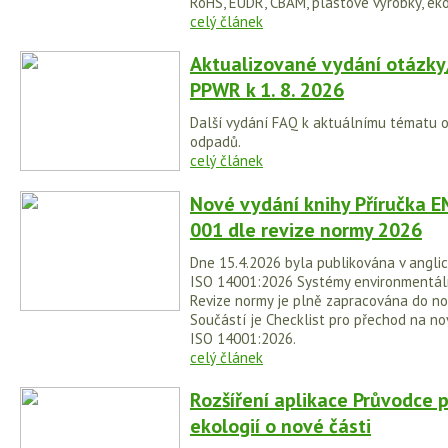
RoHS, EUDR, CBAM, plastové výrobky, eko
celý článek
Aktualizované vydání otázky
PPWR k 1. 8. 2026
Další vydání FAQ k aktuálnímu tématu 
odpadů.
celý článek
Nové vydání knihy Příručka E
001 dle revize normy 2026
Dne 15.4.2026 byla publikována v anglic
ISO 14001:2026 Systémy environmentá
Revize normy je plně zapracována do no
Součástí je Checklist pro přechod na no
ISO 14001:2026.
celý článek
Rozšíření aplikace Průvodce 
ekologií o nové části