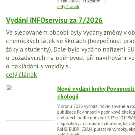
S tím souvisí i rozšíření ...
celý článek
Vydání INFOservisu za 7/2026
Ve sledovaném období byly vydány změny v obl
chemických látek ve školách (bezpečnost prá
žáky a studenty). Dále bylo vydáno nařízení 
o požadavcích na oběhovost při navrhování voz
o nakládání s vozidly s...
celý článek
Nové vydání knihy Povinnosti
ekologii
V srpnu 2026 vychází novelizované a ro
publikace Povinnosti v podnikové ekologi
o obalech podle nařízení 2025/40 PPWR
o specifických oblastech (baterie, biocidy
RoHS, EUDR, CBAM, plastové výrobky, eko
celý článek