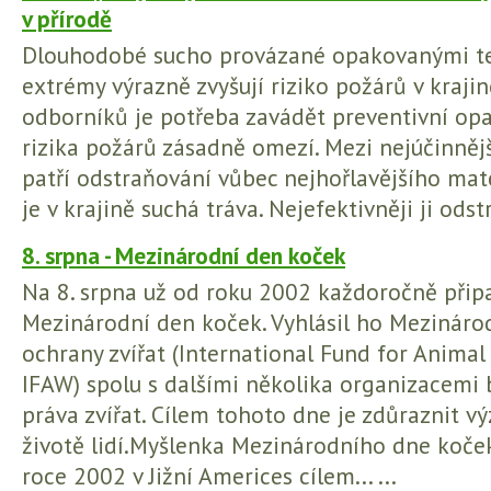
v přírodě
Dlouhodobé sucho provázané opakovanými t
extrémy výrazně zvyšují riziko požárů v krajin
odborníků je potřeba zavádět preventivní opa
rizika požárů zásadně omezí. Mezi nejúčinnějš
patří odstraňování vůbec nejhořlavějšího mat
je v krajině suchá tráva. Nejefektivněji ji odstra
8. srpna - Mezinárodní den koček
Na 8. srpna už od roku 2002 každoročně přip
Mezinárodní den koček. Vyhlásil ho Mezináro
ochrany zvířat (International Fund for Animal 
IFAW) spolu s dalšími několika organizacemi b
práva zvířat. Cílem tohoto dne je zdůraznit v
životě lidí.Myšlenka Mezinárodního dne koček
roce 2002 v Jižní Americes cílem... ...