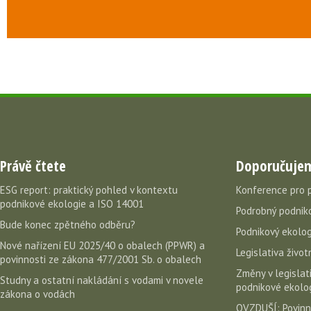
Právě čtete
Doporučuje
ESG report: praktický pohled v kontextu
Konference pro 
podnikové ekologie a ISO 14001
Podrobný podniko
Bude konec zpětného odběru?
Podnikový ekolog
Nové nařízení EU 2025/40 o obalech (PPWR) a
Legislativa život
povinnosti ze zákona 477/2001 Sb. o obalech
Změny v legislati
Studny a ostatní nakládání s vodami v novele
podnikové ekolog
zákona o vodách
OVZDUŠÍ: Povinn