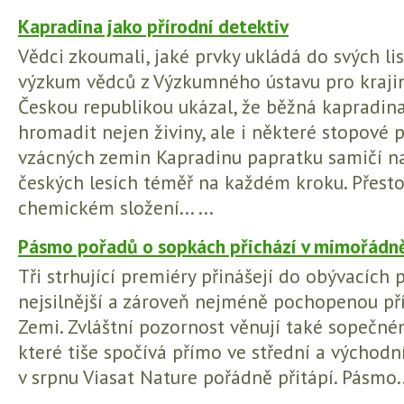
Kapradina jako přírodní detektiv
Vědci zkoumali, jaké prvky ukládá do svých li
výzkum vědců z Výzkumného ústavu pro krajin
Českou republikou ukázal, že běžná kapradin
hromadit nejen živiny, ale i některé stopové 
vzácných zemin Kapradinu papratku samičí n
českých lesích téměř na každém kroku. Přesto
chemickém složení... ...
Pásmo pořadů o sopkách přichází v mimořádně
Tři strhující premiéry přinášejí do obývacích
nejsilnější a zároveň nejméně pochopenou pří
Zemi. Zvláštní pozornost věnují také sopečné
které tiše spočívá přímo ve střední a východn
v srpnu Viasat Nature pořádně přitápí. Pásmo...