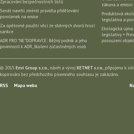
Zpracování bezpečnostních listů
zákona a emisní 
Senát navrhl zmírnit pravidla přidělování
Produktová ekolo
povolenek na emise
legislativa a po
Za opětovné použití věcí ze sběrných dvorů hrozí
Ekologická újma:
sankce
legislativy + Pr
ADR PRO "NE"DOPRAVCE: Běžný podnik a jeho
posouzení objekt
povinnosti k ADR, školení zúčastněných osob
© 2015
Envi Group s.r.o.
, návrh a vývoj
KETNET s.r.o.
, připojeno k sít
kopírování bez předchozího písemného souhlasu je zakázáno.
RSS
Mapa webu
Na