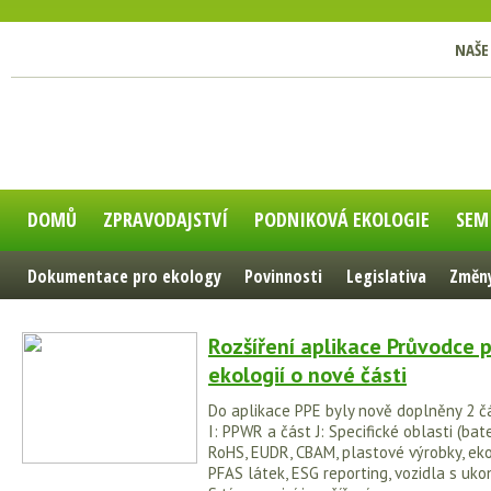
NAŠE
DOMŮ
ZPRAVODAJSTVÍ
PODNIKOVÁ EKOLOGIE
SEM
Dokumentace pro ekology
Povinnosti
Legislativa
Změny
Rozšíření aplikace Průvodce 
ekologií o nové části
Do aplikace PPE byly nově doplněny 2 čá
I: PPWR a část J: Specifické oblasti (bater
RoHS, EUDR, CBAM, plastové výrobky, ek
PFAS látek, ESG reporting, vozidla s uko